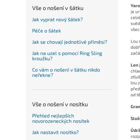
Yaro
Vše o nošení v šátku
je u
celo
Jak vyprat nový šátek?
svěd
všec
Péče o šátek
Lnu 
Jak se chovají jednotlivé příměsi?
dobř
Jak na uzel s pomocí Ring Sling
začá
kroužku?
Len
Co vám o nošení v šátku nikdo
chla
neřekne?
ztlu
lnu 
před
od t
Vše o nošení v nosítku
Gra
Přehled nejlepších
Slož
novorozeneckých nosítek
Údr
Jak nastavit nosítko?
rozj