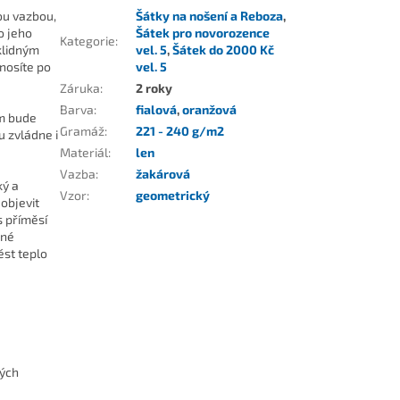
ou vazbou,
Šátky na nošení a Reboza
,
o jeho
Šátek pro novorozence
Kategorie
:
klidným
vel. 5
,
Šátek do 2000 Kč
nosíte po
vel. 5
Záruka
:
2 roky
Barva
:
fialová
,
oranžová
ám bude
Gramáž
:
221 - 240 g/m2
 zvládne i
Materiál
:
len
Vazba
:
žakárová
ký a
Vzor
:
geometrický
objevit
s příměsí
dné
ést teplo
kých