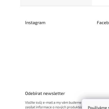
Z
á
p
Instagram
Faceb
a
t
í
Odebírat newsletter
Vložte svůj e-mail a my vám budeme
zasílat informace o nových produktech
Používáme s