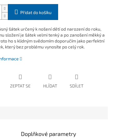
Přidat do košíku
ásný šátek určený k nošení dětí od narození do roku,
mu složení je šátek velmi tenký a po zanošení měkký a
roto ho s klidným svědomím doporučím jako perfektní
ek, který bez problému vynosíte po celý rok.
 informace
ZEPTAT SE
HLÍDAT
SDÍLET
Doplňkové parametry