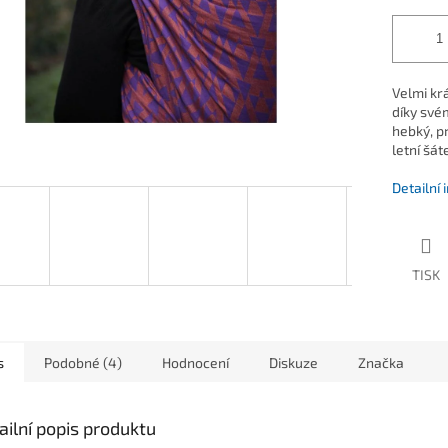
Velmi kr
díky své
hebký, p
letní šát
Detailní
TISK
s
Podobné (4)
Hodnocení
Diskuze
Značka
ailní popis produktu