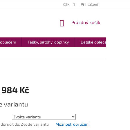
CZK
Přihlášení
NÁKUPNÍ
Prázdný košík
KOŠÍK
 oblečení
Tašky, batohy, doplňky
Dětské oblečení
Dár
 984 Kč
e variantu
oručit do:
Zvolte variantu
Možnosti doručení