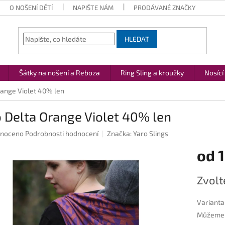
O NOŠENÍ DĚTÍ
NAPIŠTE NÁM
PRODÁVANÉ ZNAČKY
HLEDAT
Šátky na nošení a Reboza
Ring Sling a kroužky
Nosící
range Violet 40% len
 Delta Orange Violet 40% len
né
noceno
Podrobnosti hodnocení
Značka:
Yaro Slings
ení
od
1
u
Měrná
Zvolt
cena:
ek.
Varianta
Můžeme d