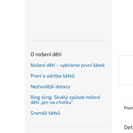
n
e
l
O nošení dětí
Nošení dětí – vybíráme první šátek
Praní a údržba šátků
Nejčastější dotazy
Ring sling. Skvělý způsob nošení
dětí „jen na chvilku“
Popi
Gramáž šátků
Det