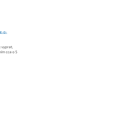
se-o-
 vyprat,
ním cca o 5