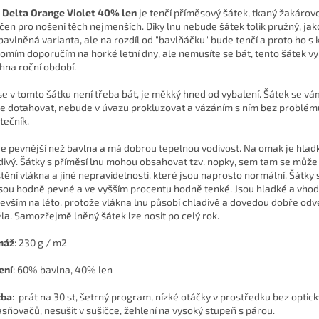
 Delta Orange Violet 40% len
je tenčí příměsový šátek, tkaný žakárov
rčen pro nošení těch nejmenších. Díky lnu nebude šátek tolik pružný, jak
bavlněná varianta, ale na rozdíl od "bavlňáčku" bude tenčí a proto ho s 
omím doporučím na horké letní dny, ale nemusíte se bát, tento šátek vy
hna roční období.
se v tomto šátku není třeba bát, je měkký hned od vybalení. Šátek se v
e dotahovat, nebude v úvazu prokluzovat a vázáním s ním bez problému
tečník.
je pevnější než bavlna a má dobrou tepelnou vodivost. Na omak je hlad
divý. Šátky s příměsí lnu mohou obsahovat tzv. nopky, sem tam se může 
štění vlákna a jiné nepravidelnosti, které jsou naprosto normální. Šátky 
jsou hodně pevné a ve vyšším procentu hodně tenké. Jsou hladké a vho
evším na léto, protože vlákna lnu působí chladivě a dovedou dobře odv
ěla. Samozřejmě lněný šátek lze nosit po celý rok.
máž
:
230 g / m2
ení
:
60
% bavlna, 40% len
žba
: prát na 30 st, šetrný program, nízké otáčky v prostředku bez optic
asňovačů, nesušit v sušičce, žehlení na vysoký stupeň s párou.