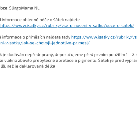
obce
: SlingoMama NL
ší informace ohledně péče o šátek najdete
https://www.isatky.cz/rubriky/vse-o-noseni-v-satku/pece-o-satek/
ší informace o příměsích najdete tady
https://www.isatky.cz/rubriky/v
ni-v-satku/jak-se-chovaji-jednotlive-primesi/
k je dodáván nepředepraný, doporučujeme před prvním použitím 1 – 2 x
se vlákno zbavilo přebytečné apretace a pigmentu. Šátek je před vyprá
lší, než je deklarovaná délka