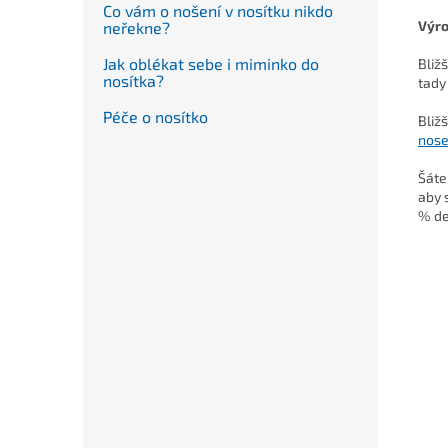
Co vám o nošení v nosítku nikdo
Výr
neřekne?
Jak oblékat sebe i miminko do
Bliž
nosítka?
tady
Péče o nosítko
Bliž
nose
Šáte
aby 
% de