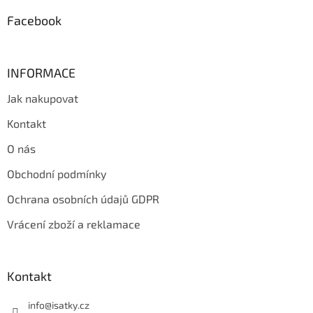
k
y
Facebook
v
ý
p
i
INFORMACE
s
u
Jak nakupovat
Kontakt
O nás
Obchodní podmínky
Ochrana osobních údajů GDPR
Vrácení zboží a reklamace
Kontakt
info
@
isatky.cz