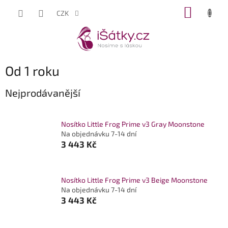
Přejít
NÁKUP
CZK
na
KOŠÍK
obsah
Od 1 roku
Nejprodávanější
Nosítko Little Frog Prime v3 Gray Moonstone
Na objednávku 7-14 dní
3 443 Kč
Nosítko Little Frog Prime v3 Beige Moonstone
Na objednávku 7-14 dní
3 443 Kč