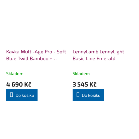
Kavka Multi-Age Pro - Soft
LennyLamb LennyLight
Blue Twill Bamboo +
Basic Line Emerald
slintáčky
Skladem
Skladem
4 690 Kč
3 545 Kč
Do košíku
Do košíku