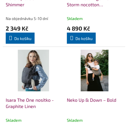
u
Shimmer
Storm nocotton
k
Bamboo/Linen + slintáčky
t
Na objednávku 5-10 dní
Skladem
ů
2 349 Kč
4 890 Kč
Do košíku
Do košíku
Isara The One nosítko -
Neko Up & Down – Bold
Graphite Linen
Skladem
Skladem