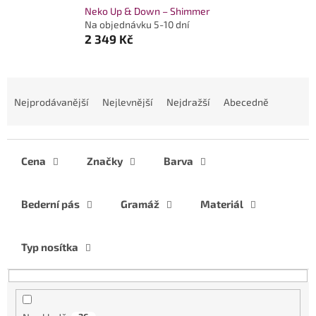
Neko Up & Down – Shimmer
Na objednávku 5-10 dní
2 349 Kč
Ř
a
Nejprodávanější
Nejlevnější
Nejdražší
Abecedně
z
e
n
í
Cena
Značky
Barva
p
r
Bederní pás
Gramáž
Materiál
o
d
u
Typ nosítka
k
t
ů