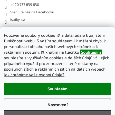
+420 737 639 630
Sledujte nás na Facebooku
isatky_cz
Odebírat newsletter
Používáme soubory cookies 🍪 a další údaje k zajištění
funkčnosti webu. S vaším souhlasem i k měření chyb, k
Vložte svůj e-mail a my vám budeme zasílat informace o nových
personalizaci obsahu našich webových stránek a k
produktech na našem e-shopu.
reklamním účelům. Kliknutím na tlačítko
Souhlasím
souhlasíte s využíváním cookies a dalších údajů vč. jejich
E-mail
případného využití pro zobrazení cílené reklamy na
sociálních sítích a reklamních sítích na dalších webech.
Jak chráníme vaše osobní údaje?
PŘIHLÁSIT SE
Souhlasím
Vytvořil Shoptet
Nastavení
Copyright 2026
iSatky.cz
. Všechna práva vyhrazena.
Upravit