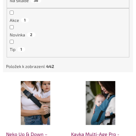
Na skladě
36
Akce
1
Novinka
2
Tip
1
Položek k zobrazení:
442
V
ý
p
i
s
p
r
o
d
Neko Up & Down –
Kavka Multi-Age Pro -