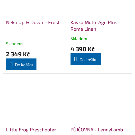
Neko Up & Down – Frost
Kavka Multi-Age Plus -
Rome Linen
Skladem
Průměrné
Skladem
hodnocení
4 390 Kč
produktu
2 349 Kč
je
Do košíku
5,0
Do košíku
z
5
hvězdiček.
Little Frog Preschooler
PŮJČOVNA - LennyLamb