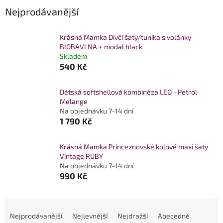
Nejprodávanější
Krásná Mamka Dívčí šaty/tunika s volánky
BIOBAVLNA + modal black
Skladem
540 Kč
Dětská softshellová kombinéza LEO - Petrol
Melange
Na objednávku 7-14 dní
1 790 Kč
Krásná Mamka Princeznovské kolové maxi šaty
Vintage RUBY
Na objednávku 7-14 dní
990 Kč
Ř
a
Nejprodávanější
Nejlevnější
Nejdražší
Abecedně