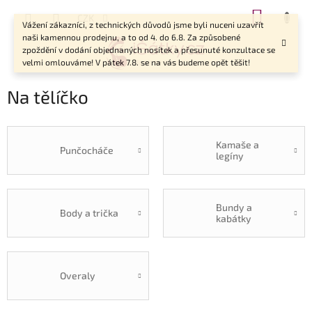
Přejít
NÁKUP
CZK
na
Vážení zákazníci, z technických důvodů jsme byli nuceni uzavřít
KOŠÍK
obsah
naši kamennou prodejnu, a to od 4. do 6.8. Za způsobené
zpoždění v dodání objednaných nosítek a přesunuté konzultace se
velmi omlouváme! V pátek 7.8. se na vás budeme opět těšit!
Na tělíčko
Kamaše a
Punčocháče
legíny
Bundy a
Body a trička
kabátky
Overaly