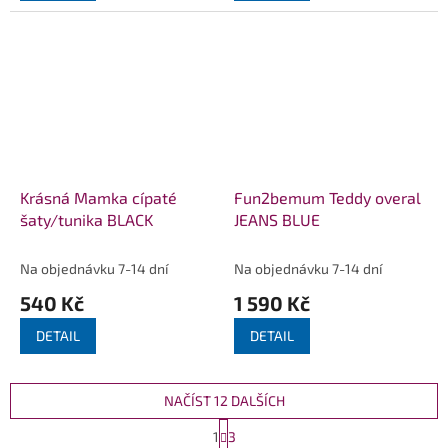
Krásná Mamka cípaté
Fun2bemum Teddy overal
šaty/tunika BLACK
JEANS BLUE
Na objednávku 7-14 dní
Na objednávku 7-14 dní
540 Kč
1 590 Kč
DETAIL
DETAIL
NAČÍST 12 DALŠÍCH
S
1
3
t