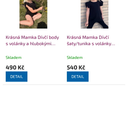
Krásná Mamka Dívčí body
Krásná Mamka Dívčí
s volánky a hlubokými
šaty/tunika s volánky
zády BIOBAVLNA+MODAL
BIOBAVLNA + modal black
black
Skladem
Skladem
490 Kč
540 Kč
DETAIL
DETAIL