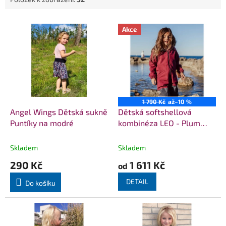
V
Akce
ý
p
i
s
p
r
o
1 790 Kč
až
–10 %
d
Angel Wings Dětská sukně
Dětská softshellová
u
Puntíky na modré
kombinéza LEO - Plum
k
Melange
t
Skladem
Skladem
ů
290 Kč
1 611 Kč
od
DETAIL
Do košíku