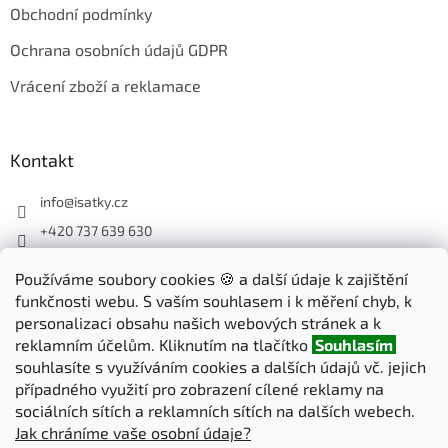
Obchodní podmínky
Ochrana osobních údajů GDPR
Vrácení zboží a reklamace
Kontakt
info
@
isatky.cz
+420 737 639 630
Sledujte nás na Facebooku
Používáme soubory cookies 🍪 a další údaje k zajištění
isatky_cz
funkčnosti webu. S vaším souhlasem i k měření chyb, k
personalizaci obsahu našich webových stránek a k
reklamním účelům. Kliknutím na tlačítko
Souhlasím
Odebírat newsletter
souhlasíte s využíváním cookies a dalších údajů vč. jejich
případného využití pro zobrazení cílené reklamy na
sociálních sítích a reklamních sítích na dalších webech.
PŘIHLÁSIT
Jak chráníme vaše osobní údaje?