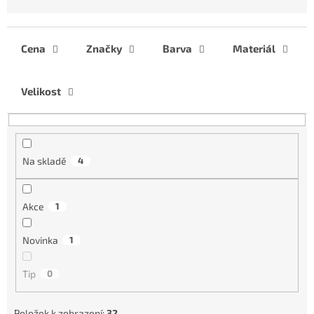
z
e
n
í
Cena
Značky
Barva
Materiál
p
r
Velikost
o
d
u
k
t
Na skladě
4
ů
Akce
1
Novinka
1
Tip
0
Položek k zobrazení:
32