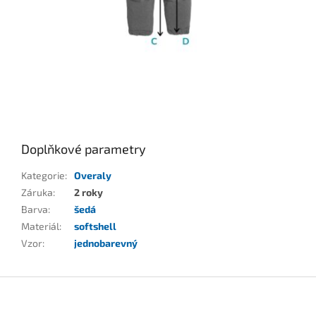
Doplňkové parametry
Kategorie
:
Overaly
Záruka
:
2 roky
Barva
:
šedá
Materiál
:
softshell
Vzor
:
jednobarevný
Z
á
p