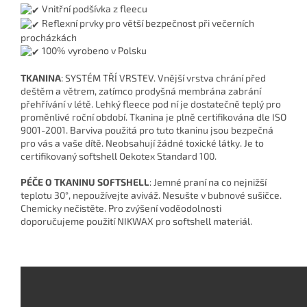
Vnitřní podšívka z fleecu
Reflexní prvky pro větší bezpečnost při večerních
procházkách
100% vyrobeno v Polsku
TKANINA
: SYSTÉM TŘÍ VRSTEV. Vnější vrstva chrání před
deštěm a větrem, zatímco prodyšná membrána zabrání
přehřívání v létě. Lehký fleece pod ní je dostatečně teplý pro
proměnlivé roční období. Tkanina je plně certifikována dle ISO
9001-2001. Barviva použitá pro tuto tkaninu jsou bezpečná
pro vás a vaše dítě. Neobsahují žádné toxické látky. Je to
certifikovaný softshell Oekotex Standard 100.
PÉČE O TKANINU SOFTSHELL
: Jemné praní na co nejnižší
teplotu 30°, nepoužívejte aviváž. Nesušte v bubnové sušičce.
Chemicky nečistěte. Pro zvýšení voděodolnosti
doporučujeme použití NIKWAX pro softshell materiál.