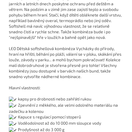
jarních a letních dnech poskytne ochranu před deštěm a
větrem. Na podzim a v zimě jim zase zajistí teplo a svobodu
pohybu během hraní. Stačí, když dítěti obléknete další vrstvu,
například bavlněný overal, termoprádlo nebo jiný oděv.
Softshell má navíc výhodnou vlastnost, že se relativně
snadno čistí a rychle schne. Takže kombinéza bude i po
"nejšpinavější" hře v loužích a bahně opět jako nová.
LEO Dětská softshellová kombinéza Vycházky do přírody,
hraní na hřišti, běhání po pláži, válení se v písku, skákání přes
louže, závody v parku... a mohli bychom pokračovat! Kolekce
malí dobrodruhové je stvořena přesně pro tohle! Všechny
kombinézy jsou dostupné v barvách našich bund, takže
snadno vytvoříte nádherné kombinace.
Hlavní vlastnosti:
kapsy pro drobnosti nebo zahřátí rukou
Zpevnění z měkkého, ale velmi odolného materiálu na
zadečku a kolenou
Kapuce s regulací pomocí stoperů
Voděodolnost až do 10 000 mm sloupce vody
Prodyšnost až do 3 000 g