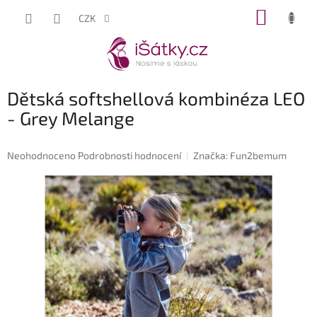
Přejít
NÁKUP
CZK
na
KOŠÍK
obsah
Dětská softshellová kombinéza LEO
- Grey Melange
Průměrné
Neohodnoceno
Podrobnosti hodnocení
Značka:
Fun2bemum
hodnocení
produktu
je
0,0
z
5
hvězdiček.