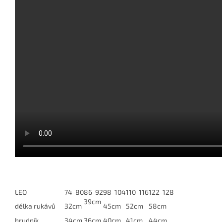
LEO
74-80
86-92
98-104
110-116
122-128
39cm
délka rukávů
32cm
45cm
52cm
58cm
hrudník
34cm
36cm
40cm
41cm
44cm