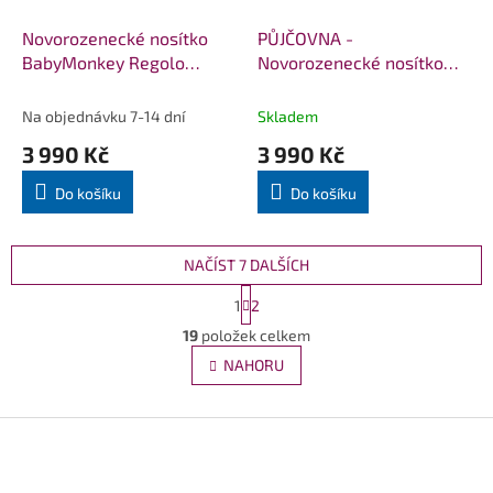
Novorozenecké nosítko
PŮJČOVNA -
BabyMonkey Regolo
Novorozenecké nosítko
TwinkleTwinkle
BabyMonkey Regolo
Rainbow
Na objednávku 7-14 dní
Skladem
3 990 Kč
3 990 Kč
Do košíku
Do košíku
NAČÍST 7 DALŠÍCH
S
1
2
t
O
r
19
položek celkem
v
á
l
NAHORU
n
á
k
d
o
v
Z
a
á
c
á
n
í
p
í
p