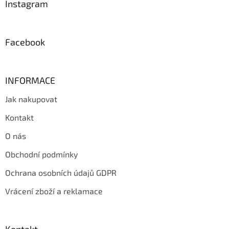
a
Instagram
r
t
v
í
k
y
Facebook
v
ý
p
i
INFORMACE
s
u
Jak nakupovat
Kontakt
O nás
Obchodní podmínky
Ochrana osobních údajů GDPR
Vrácení zboží a reklamace