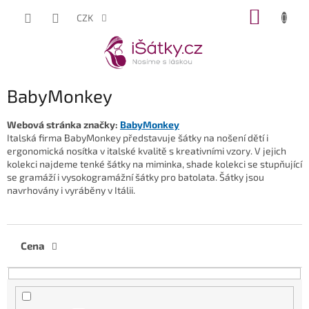
Přejít
NÁKUP
CZK
na
KOŠÍK
obsah
BabyMonkey
Webová stránka značky:
BabyMonkey
Italská firma BabyMonkey představuje šátky na nošení dětí i
ergonomická nosítka v italské kvalitě s kreativními vzory. V jejich
kolekci najdeme tenké šátky na miminka, shade kolekci se stupňující
se gramáží i vysokogramážní šátky pro batolata. Šátky jsou
navrhovány i vyráběny v Itálii.
Cena