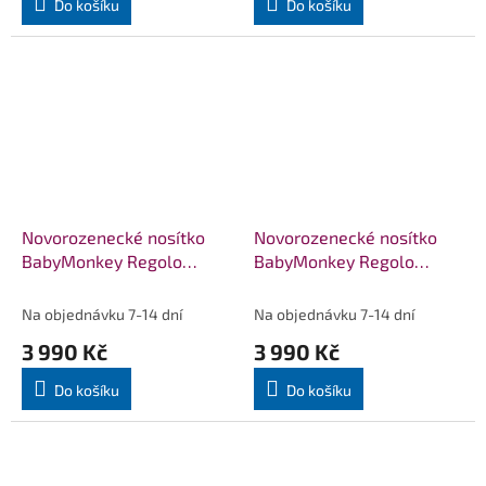
Do košíku
Do košíku
Novorozenecké nosítko
Novorozenecké nosítko
BabyMonkey Regolo
BabyMonkey Regolo
Essential - hnědé
LittleMonkey - světle
hnědá
Na objednávku 7-14 dní
Na objednávku 7-14 dní
3 990 Kč
3 990 Kč
Do košíku
Do košíku