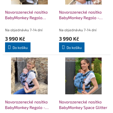
r
u
o
k
d
t
Novorozenecké nosítko
Novorozenecké nosítko
u
ů
BabyMonkey Regolo
BabyMonkey Regolo -
k
Essential - světle šedé
Rainforest tmavě zelené
t
Na objednávku 7-14 dní
Na objednávku 7-14 dní
ů
3 990 Kč
3 990 Kč
Do košíku
Do košíku
Novorozenecké nosítko
Novorozenecké nosítko
BabyMonkey Regolo -
BabyMonkey Space Glitter
Rainforest světle zelené