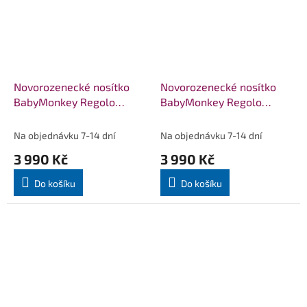
Novorozenecké nosítko
Novorozenecké nosítko
BabyMonkey Regolo
BabyMonkey Regolo
LittleMonkey - žluté
LittleMonkey - tmavě
hnědé
Na objednávku 7-14 dní
Na objednávku 7-14 dní
3 990 Kč
3 990 Kč
Do košíku
Do košíku