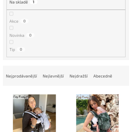
Na skladě
1
Akce
0
Novinka
0
Tip
0
Ř
a
Nejprodávanější
Nejlevnější
Nejdražší
Abecedně
z
e
V
n
ý
í
p
p
i
r
s
o
p
d