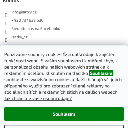
Kontakt
info
@
isatky.cz
+420 737 639 630
Sledujte nás na Facebooku
isatky_cz
Používáme soubory cookies 🍪 a další údaje k zajištění
Odebírat newsletter
funkčnosti webu. S vaším souhlasem i k měření chyb, k
Vložte svůj e-mail a my vám budeme zasílat informace o nových
personalizaci obsahu našich webových stránek a k
produktech na našem e-shopu.
reklamním účelům. Kliknutím na tlačítko
Souhlasím
souhlasíte s využíváním cookies a dalších údajů vč. jejich
E-mail
případného využití pro zobrazení cílené reklamy na
sociálních sítích a reklamních sítích na dalších webech.
Jak chráníme vaše osobní údaje?
PŘIHLÁSIT SE
Souhlasím
Vytvořil Shoptet