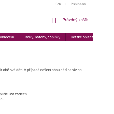
CZK
Přihlášení
NÁKUPNÍ
Prázdný košík
KOŠÍK
 oblečení
Tašky, batohy, doplňky
Dětské oblečení
Dár
t obě své děti. V případě nošení obou dětí naráz na
břiše i na zádech
nou