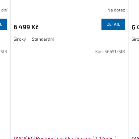
 dní
Na dotaz
L
DETAIL
6 499 Kč
6 
Široký
Standardní
Šir
/SIR
Kód:
56651/SIR
 -
DVOJČECÍ Rostoucí nosítko Donkey (0-12měs.) -
DVO