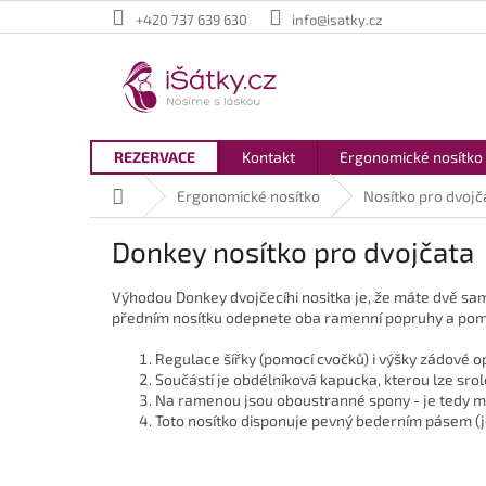
Přejít
+420 737 639 630
info@isatky.cz
na
obsah
REZERVACE
Kontakt
Ergonomické nosítko
Domů
Ergonomické nosítko
Nosítko pro dvojč
Donkey nosítko pro dvojčata
Výhodou Donkey dvojčecíhi nositka je, že máte dvě sam
předním nosítku odepnete oba ramenní popruhy a pomo
Regulace šířky (pomocí cvočků) i výšky zádové o
Součástí je obdélníková kapucka, kterou lze sro
Na ramenou jsou oboustranné spony - je tedy mo
Toto nosítko disponuje pevný bederním pásem (je