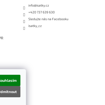
info
@
isatky.cz
+420 737 639 630
Sledujte nás na Facebooku
isatky_cz
PR
Souhlasím
dmítnout