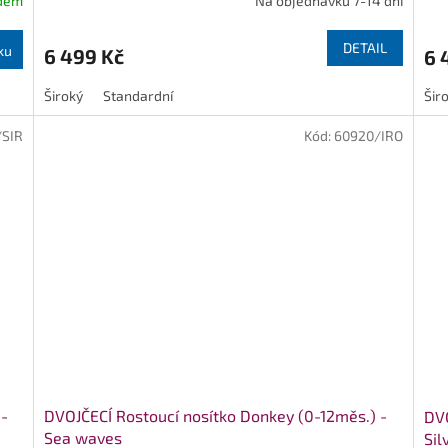
dem
Na objednávku 7-14 dní
DETAIL
ku
6 499 Kč
6 
Široký
Standardní
Šir
/SIR
Kód:
60920/IRO
 -
DVOJČECÍ Rostoucí nosítko Donkey (0-12měs.) -
DVO
Sea waves
Sil