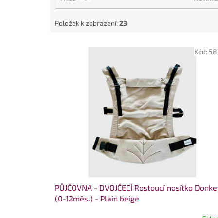
t
ů
Položek k zobrazení:
23
V
Kód:
58
ý
p
i
s
p
r
o
d
u
k
t
ů
PŮJČOVNA - DVOJČECÍ Rostoucí nosítko Donke
(0-12měs.) - Plain beige