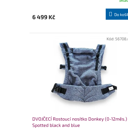
Skla
Do koší
6 499 Kč
Kód:
56708
DVOJČECÍ Rostoucí nosítko Donkey (0-12měs.)
Spotted black and blue