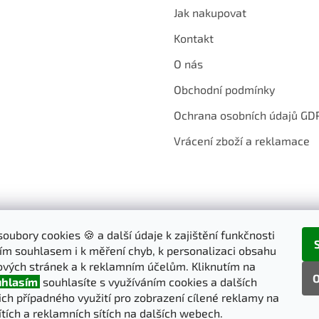
r
Jak nakupovat
v
k
Kontakt
y
v
O nás
ý
p
Obchodní podmínky
i
s
Ochrana osobních údajů GD
u
Vrácení zboží a reklamace
oubory cookies 🍪 a další údaje k zajištění funkčnosti
ím souhlasem i k měření chyb, k personalizaci obsahu
vých stránek a k reklamním účelům. Kliknutím na
O
hlasím
souhlasíte s využíváním cookies a dalších
jich případného využití pro zobrazení cílené reklamy na
ítích a reklamních sítích na dalších webech.