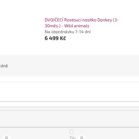
DVOJČECÍ Rostoucí nosítko Donkey (3-
30měs.) - Wild animals
Na objednávku 7-14 dní
6 499 Kč
edně
a
0
Tip
0