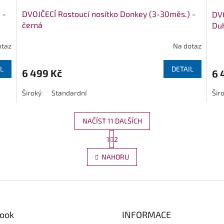
 -
DVOJČECÍ Rostoucí nosítko Donkey (3-30měs.) -
DVO
černá
Duh
otaz
Na dotaz
L
DETAIL
6 499 Kč
6 
Široký
Standardní
Šir
NAČÍST 11 DALŠÍCH
S
1
2
O
t
r
v
NAHORU
á
l
n
á
k
d
o
a
v
c
á
í
n
ook
INFORMACE
p
í