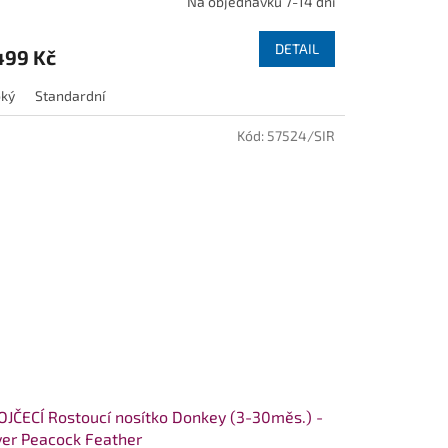
Na objednávku 7-14 dní
DETAIL
499 Kč
oký
Standardní
Kód:
57524/SIR
JČECÍ Rostoucí nosítko Donkey (3-30měs.) -
ver Peacock Feather