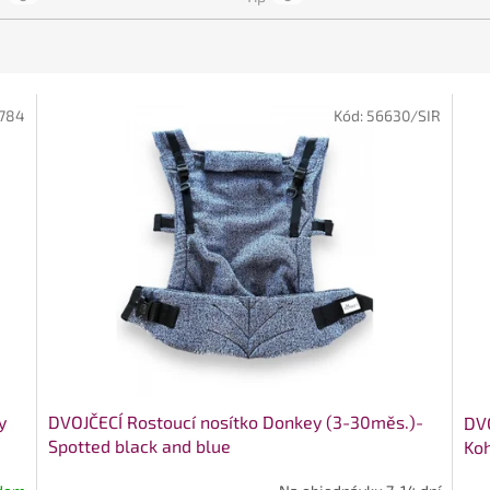
784
Kód:
56630/SIR
y
DVOJČECÍ Rostoucí nosítko Donkey (3-30měs.)-
DVO
Spotted black and blue
Koh