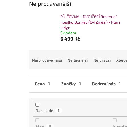
Nejprodávanější
PŮJČOVNA - DVOJČECÍ Rostoucí
nosítko Donkey (0-12měs.) - Plain
beige
Skladem
6 499 Kč
Ř
a
Nejprodávanější
Nejlevnější
Nejdražší
Abec
z
e
n
í
Cena
Značky
Bederní pás
p
r
o
d
Na skladě
1
u
k
Akce
0
Novink