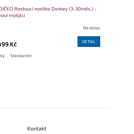
JČECÍ Rostoucí nosítko Donkey (3-30měs.) -
oví motýlci
Na dotaz
DETAIL
499 Kč
oký
Standardní
Kontakt