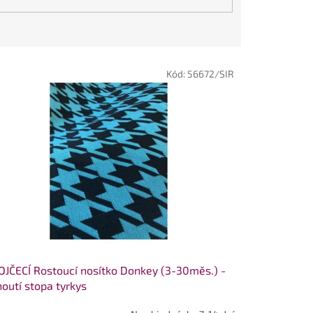
Kód:
56672/SIR
JČECÍ Rostoucí nosítko Donkey (3-30měs.) -
outí stopa tyrkys