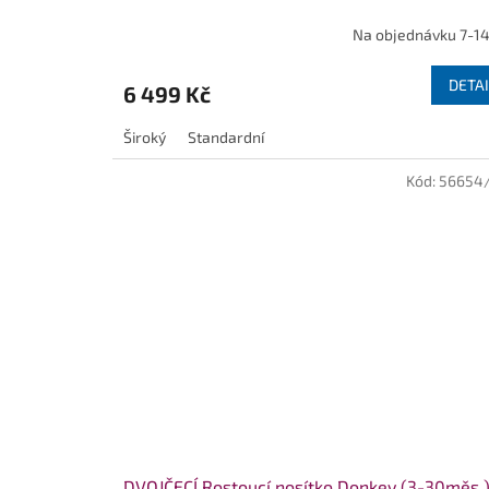
Na objednávku 7-14
DETAI
6 499 Kč
Široký
Standardní
Kód:
56654
DVOJČECÍ Rostoucí nosítko Donkey (3-30měs.)