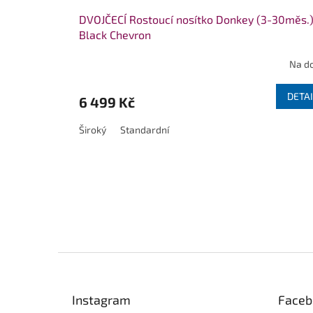
DVOJČECÍ Rostoucí nosítko Donkey (3-30měs.)
Black Chevron
Na d
DETAI
6 499 Kč
Široký
Standardní
Z
á
p
Instagram
Faceb
a