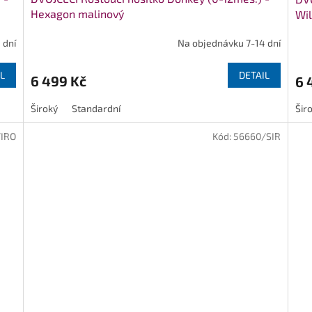
Hexagon malinový
Wil
 dní
Na objednávku 7-14 dní
L
DETAIL
6 499 Kč
6 
Široký
Standardní
Šir
/IRO
Kód:
56660/SIR