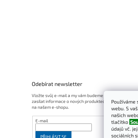
t
í
Odebírat newsletter
Vložte svůj e-mail a my vám budeme
Používáme s
zasílat informace o nových produktech
na našem e-shopu.
webu. S vaš
našich webo
E-mail
tlačítko
Sou
údajů vč. je
sociálních s
PŘIHLÁSIT SE