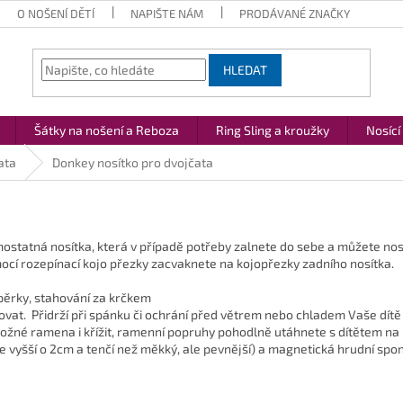
O NOŠENÍ DĚTÍ
NAPIŠTE NÁM
PRODÁVANÉ ZNAČKY
HLEDAT
Šátky na nošení a Reboza
Ring Sling a kroužky
Nosící
ata
Donkey nosítko pro dvojčata
ostatná nosítka, která v případě potřeby zalnete do sebe a můžete nosi
cí rozepínací kojo přezky zacvaknete na kojopřezky zadního nosítka.
pěrky, stahování za krčkem
lovat. Přidrží při spánku či ochrání před větrem nebo chladem Vaše dítě
žné ramena i křížit, ramenní popruhy pohodlně utáhnete s dítětem na 
 vyšší o 2cm a tenčí než měkký, ale pevnější) a magnetická hrudní spo