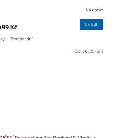
Na dotaz
DETAIL
499 Kč
oký
Standardní
Kód:
56705/SIR
JČECÍ Rostoucí nosítko Donkey (0-12měs.) -