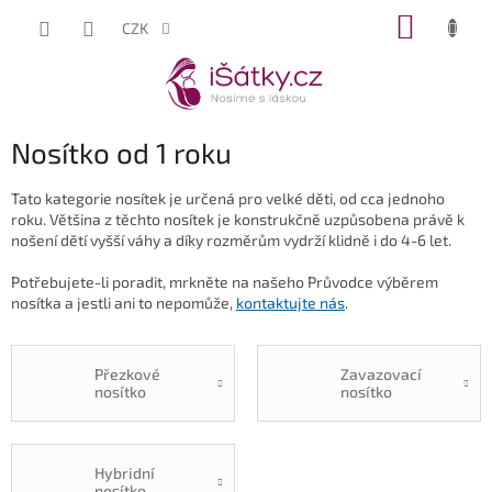
Přejít
NÁKUP
CZK
na
KOŠÍK
obsah
Nosítko od 1 roku
Tato kategorie nosítek je určená pro velké děti, od cca jednoho
roku. Většina z těchto nosítek je konstrukčně uzpůsobena právě k
nošení dětí vyšší váhy a díky rozměrům vydrží klidně i do 4-6 let.
Potřebujete-li poradit, mrkněte na našeho Průvodce výběrem
nosítka a jestli ani to nepomůže,
kontaktujte nás
.
Přezkové
Zavazovací
nosítko
nosítko
Hybridní
nosítko