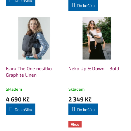
Do košíku
5,0
Do košíku
z
5
hvězdiček.
Isara The One nosítko -
Neko Up & Down – Bold
Graphite Linen
Skladem
Skladem
4 690 Kč
2 349 Kč
Do košíku
Do košíku
Akce