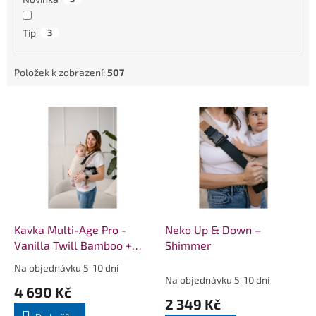
Tip
3
Položek k zobrazení:
507
V
ý
p
i
s
p
r
o
d
Kavka Multi-Age Pro -
Neko Up & Down –
u
Vanilla Twill Bamboo +
Shimmer
k
slintáčky
Na objednávku 5-10 dní
Průměrné
t
Na objednávku 5-10 dní
hodnocení
4 690 Kč
ů
produktu
2 349 Kč
je