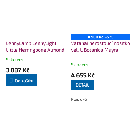
4 900 Kč
–5 %
LennyLamb LennyLight
Vatanai nerostoucí nosítko
Little Herringbone Almond
vel. L Botanica Mayra
Skladem
Průměrné
Skladem
hodnocení
3 887 Kč
produktu
4 655 Kč
je
Do košíku
5,0
DETAIL
z
5
Klasické
hvězdiček.