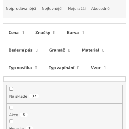
Ř
a
Nejprodávanější
Nejlevnější
Nejdražší
Abecedně
z
e
n
í
Cena
Značky
Barva
p
r
Bederní pás
Gramáž
Materiál
o
d
u
Typ nosítka
Typ zapínání
Vzor
k
t
ů
Na skladě
37
Akce
5
Novinka
3