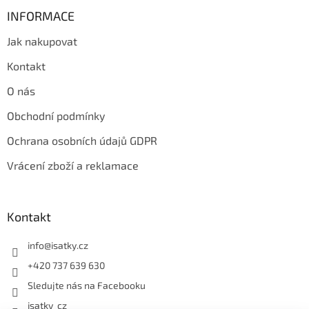
i
INFORMACE
s
u
Jak nakupovat
Kontakt
O nás
Obchodní podmínky
Ochrana osobních údajů GDPR
Vrácení zboží a reklamace
Kontakt
info
@
isatky.cz
+420 737 639 630
Sledujte nás na Facebooku
isatky_cz