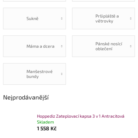
Pršipláště a
Sukně
větrovky
Pánské nosící
Máma a dcera
oblečení
Manšestrové
bundy
Nejprodávanější
Hoppediz Zateplovací kapsa 3 v 1 Antracitová
Skladem
1 558 Kč