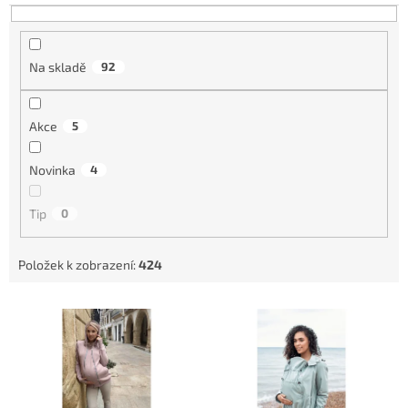
d
u
k
t
Na skladě
92
ů
Akce
5
Novinka
4
Tip
0
Položek k zobrazení:
424
V
ý
p
i
s