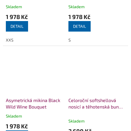
Skladem
Skladem
1 978 Kč
1 978 Kč
DETAIL
DETAIL
XXS
S
Asymetrická mikina Black
Celoroční softshellová
Wild Wine Bouquet
nosicí a těhotenská bunda
WOMBATSHELL Camo
Skladem
Průměrné
Green
Skladem
hodnocení
1 978 Kč
produktu
3 690 Kč