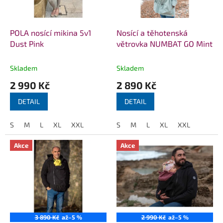
p
r
o
d
POLA nosící mikina 5v1
Nosící a těhotenská
u
Dust Pink
větrovka NUMBAT GO Mint
k
t
Skladem
Skladem
ů
2 990 Kč
2 890 Kč
DETAIL
DETAIL
S
M
L
XL
XXL
S
M
L
XL
XXL
Akce
Akce
3 890 Kč
až
–5 %
2 990 Kč
až
–5 %