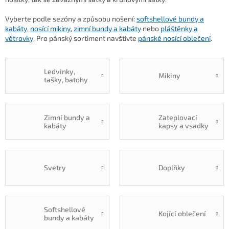
Vyberte podle sezóny a způsobu nošení:
softshellové bundy a
kabáty
,
nosící mikiny
,
zimní bundy a kabáty
nebo
pláštěnky a
větrovky
. Pro pánský sortiment navštivte
pánské nosící oblečení
.
Ledvinky,
Mikiny
tašky, batohy
Zimní bundy a
Zateplovací
kabáty
kapsy a vsadky
Svetry
Doplňky
Softshellové
Kojící oblečení
bundy a kabáty