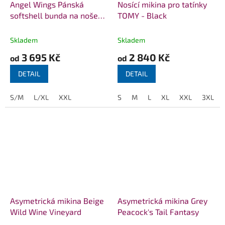
Angel Wings Pánská
Nosící mikina pro tatínky
softshell bunda na nošení
TOMY - Black
dětí Černá
Skladem
Skladem
3 695 Kč
2 840 Kč
od
od
DETAIL
DETAIL
S/M
L/XL
XXL
S
M
L
XL
XXL
3XL
Asymetrická mikina Beige
Asymetrická mikina Grey
Wild Wine Vineyard
Peacock's Tail Fantasy