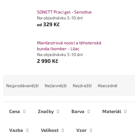
SONETT Prací gel - Sensitive
Na objednávku 5-10 dní
329 Kč
od
Manšestrová nosicí a těhotenská
bunda/bomber - Lilac
Na objednávku 5-10 dní
2 990 Kč
Ř
a
Nejprodávanější
Nejlevnější
Nejdražší
Abecedně
z
e
n
í
Cena
Značky
Barva
Materiál
p
r
Vazba
Velikost
Vzor
o