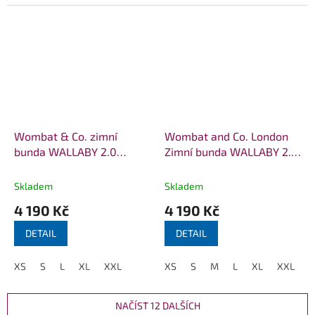
Wombat & Co. zimní
Wombat and Co. London
bunda WALLABY 2.0
Zimní bunda WALLABY 2.0
Forest Green & Beige
Grey and Black
Skladem
Skladem
4 190 Kč
4 190 Kč
DETAIL
DETAIL
XS
S
L
XL
XXL
XS
S
M
L
XL
XXL
NAČÍST 12 DALŠÍCH