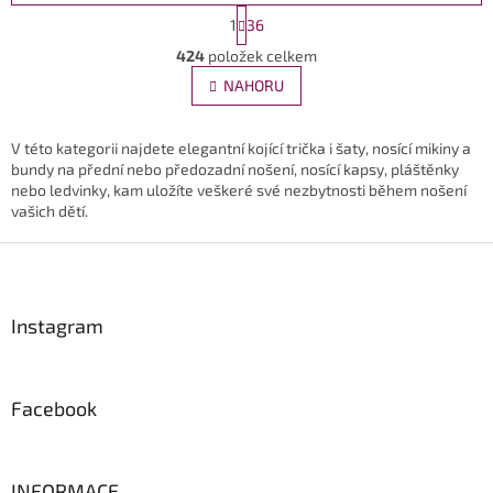
S
1
36
t
O
r
424
položek celkem
v
á
l
NAHORU
n
á
k
d
o
v
a
V této kategorii najdete elegantní kojící trička i šaty, nosící mikiny a
á
c
bundy na přední nebo předozadní nošení, nosící kapsy, pláštěnky
n
í
nebo ledvinky, kam uložíte veškeré své nezbytnosti během nošení
í
p
vašich dětí.
r
Z
v
k
á
y
p
v
a
Instagram
ý
t
p
í
i
s
Facebook
u
INFORMACE