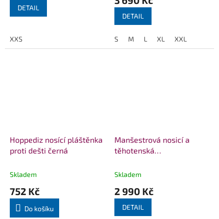
je
DETAIL
5,0
DETAIL
z
5
XXS
S
M
L
XL
XXL
hvězdiček.
Hoppediz nosící pláštěnka
Manšestrová nosicí a
proti dešti černá
těhotenská
bunda/bomber -
Moonlight
Skladem
Skladem
752 Kč
2 990 Kč
DETAIL
Do košíku