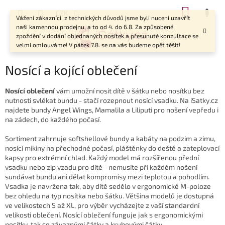
Přejít
NÁKUP
CZK
na
Vážení zákazníci, z technických důvodů jsme byli nuceni uzavřít
KOŠÍK
obsah
naši kamennou prodejnu, a to od 4. do 6.8. Za způsobené
zpoždění v dodání objednaných nosítek a přesunuté konzultace se
velmi omlouváme! V pátek 7.8. se na vás budeme opět těšit!
Nosící a kojící oblečení
Nosící oblečení
vám umožní nosit dítě v šátku nebo nosítku bez
nutnosti svlékat bundu - stačí rozepnout nosící vsadku. Na iSatky.cz
najdete bundy Angel Wings, Mamalila a Liliputi pro nošení vepředu i
na zádech, do každého počasí.
Sortiment zahrnuje softshellové bundy a kabáty na podzim a zimu,
nosící mikiny na přechodné počasí, pláštěnky do deště a zateplovací
kapsy pro extrémní chlad. Každý model má rozšířenou přední
vsadku nebo zip vzadu pro dítě - nemusíte při každém nošení
sundávat bundu ani dělat kompromisy mezi teplotou a pohodlím.
Vsadka je navržena tak, aby dítě sedělo v ergonomické M-poloze
bez ohledu na typ nosítka nebo šátku. Většina modelů je dostupná
ve velikostech S až XL, pro výběr vycházejte z vaší standardní
velikosti oblečení. Nosící oblečení funguje jak s ergonomickými
nosítky, tak se závaznými šátky a kruhovými šátky.