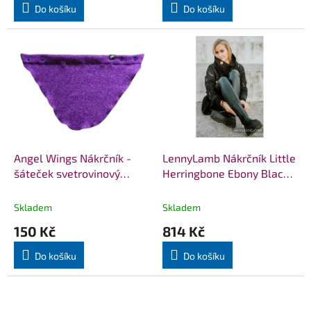
Do košíku
Do košíku
Angel Wings Nákrčník -
LennyLamb Nákrčník Little
šáteček svetrovinový
Herringbone Ebony Black
Fialový
& Black
Skladem
Skladem
150 Kč
814 Kč
Do košíku
Do košíku