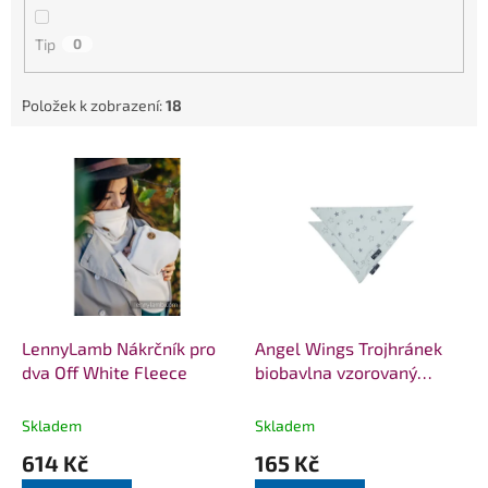
Tip
0
Položek k zobrazení:
18
V
ý
p
i
s
p
r
o
d
LennyLamb Nákrčník pro
Angel Wings Trojhránek
u
dva Off White Fleece
biobavlna vzorovaný
k
krémový s hvězdami - 1ks
t
v balení
Skladem
Skladem
ů
614 Kč
165 Kč