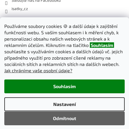
Sledujte nás na Facebooku
isatky_cz
Odebírat newsletter
Používáme soubory cookies 🍪 a další údaje k zajištění
funkčnosti webu. S vaším souhlasem i k měření chyb, k
Vložte svůj e-mail a my vám budeme zasílat informace o nových
personalizaci obsahu našich webových stránek a k
produktech na našem e-shopu.
reklamním účelům. Kliknutím na tlačítko
Souhlasím
souhlasíte s využíváním cookies a dalších údajů vč. jejich
E-mail
případného využití pro zobrazení cílené reklamy na
sociálních sítích a reklamních sítích na dalších webech.
Jak chráníme vaše osobní údaje?
PŘIHLÁSIT SE
Souhlasím
Vytvořil Shoptet
Nastavení
Copyright 2026
iSatky.cz
. Všechna práva vyhrazena.
Upravit
Odmítnout
nastavení cookies