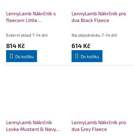
LennyLamb Nákrčník s
LennyLamb Nákrčník pro
fleecem Little
dva Black Fleece
Herringbone Impression &
Fuchsia
Externí sklad 7-14 dní
Na objednávku 7-14 dní
814 Kč
614 Kč
Do košíku
Do košíku
LennyLamb Nákrčník
LennyLamb Nákrčník pro
Lovka Mustard & Navy
dva Grey Fleece
Blue & Amber