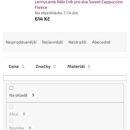
LennyLamb Nákrčník pro dva Sweet Cappuccino
Fleece
Na objednávku 7-14 dní
614 Kč
Ř
a
Nejprodávanější
Nejlevnější
Nejdražší
Abecedně
z
e
n
í
Cena
Značky
Materiál
p
r
o
d
Na skladě
5
u
k
t
Akce
0
ů
Novinka
0