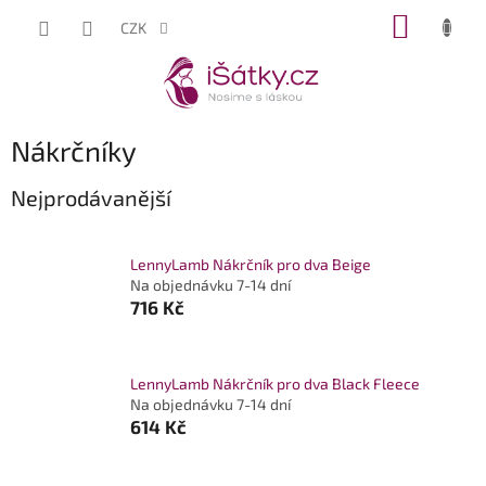
Přejít
NÁKUP
CZK
na
KOŠÍK
obsah
Nákrčníky
Nejprodávanější
LennyLamb Nákrčník pro dva Beige
Na objednávku 7-14 dní
716 Kč
LennyLamb Nákrčník pro dva Black Fleece
Na objednávku 7-14 dní
614 Kč