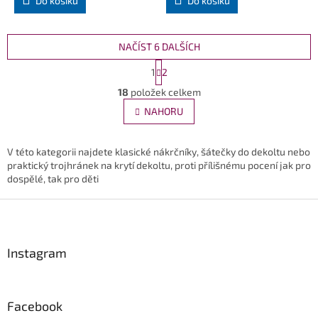
Do košíku
Do košíku
NAČÍST 6 DALŠÍCH
S
1
2
t
O
r
18
položek celkem
v
á
l
NAHORU
n
á
k
d
o
v
a
V této kategorii najdete klasické nákrčníky, šátečky do dekoltu nebo
á
c
praktický trojhránek na krytí dekoltu, proti přílišnému pocení jak pro
n
í
dospělé, tak pro děti
í
p
Z
r
v
á
k
p
y
a
Instagram
v
t
ý
í
p
i
Facebook
s