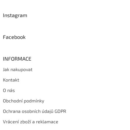
á
p
a
Instagram
t
í
Facebook
INFORMACE
Jak nakupovat
Kontakt
O nás
Obchodní podmínky
Ochrana osobních údajů GDPR
Vrácení zboží a reklamace