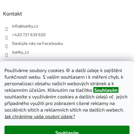
Kontakt
info
@
isatky.cz
+420 737 639 630
Sledujte nás na Facebooku
isatky_cz
Odebírat newsletter
Používáme soubory cookies 🍪 a další údaje k zajištění
funkčnosti webu. S vaším souhlasem i k měření chyb, k
Vložte svůj e-mail a my vám budeme zasílat informace o nových
personalizaci obsahu našich webových stránek a k
produktech na našem e-shopu.
reklamním účelům. Kliknutím na tlačítko
Souhlasím
souhlasíte s využíváním cookies a dalších údajů vč. jejich
E-mail
případného využití pro zobrazení cílené reklamy na
sociálních sítích a reklamních sítích na dalších webech.
Jak chráníme vaše osobní údaje?
PŘIHLÁSIT SE
Souhlasím