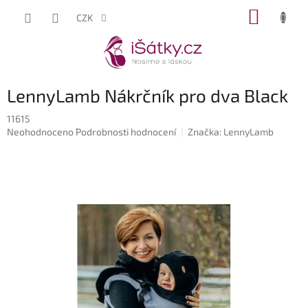
Přejít
NÁKUP
CZK
na
KOŠÍK
obsah
LennyLamb Nákrčník pro dva Black
11615
Průměrné
Neohodnoceno
Podrobnosti hodnocení
Značka:
LennyLamb
hodnocení
produktu
je
0,0
z
5
hvězdiček.