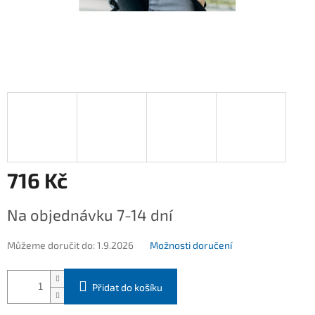
716 Kč
Měrná
Na objednávku 7-14 dní
cena:
Můžeme doručit do:
1.9.2026
Možnosti doručení
Přidat do košíku