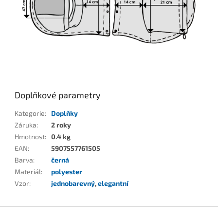
Doplňkové parametry
Kategorie
:
Doplňky
Záruka
:
2 roky
Hmotnost
:
0.4 kg
EAN
:
5907557761505
Barva
:
černá
Materiál
:
polyester
Vzor
:
jednobarevný
,
elegantní
Z