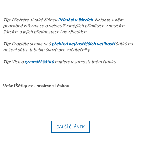
Tip:
Přečtěte si také článek
Příměsi v šátcích
. Najdete v něm
podrobné informace o nejpoužívanějších příměsích v nosících
šátcích, o jejich přednostech i nevýhodách.
Tip:
Projděte si také náš
přehled nejčastějších velikostí
šátků na
nošení dětí a tabulku úvazů pro začátečníky.
Tip:
Více o
gramáži šátků
najdete v samostatném článku.
Vaše iŠátky.cz - nosíme s láskou
DALŠÍ ČLÁNEK