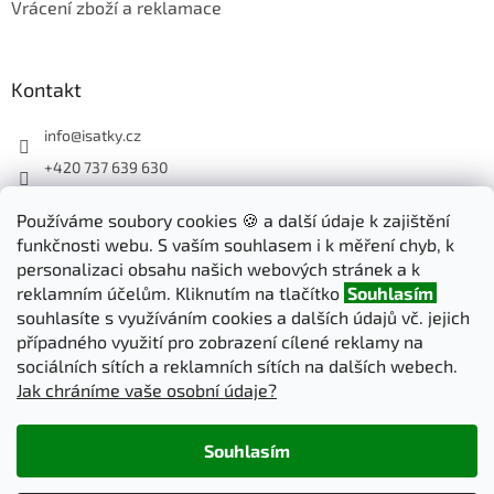
Vrácení zboží a reklamace
Kontakt
info
@
isatky.cz
+420 737 639 630
Sledujte nás na Facebooku
Používáme soubory cookies 🍪 a další údaje k zajištění
isatky_cz
funkčnosti webu. S vaším souhlasem i k měření chyb, k
personalizaci obsahu našich webových stránek a k
reklamním účelům. Kliknutím na tlačítko
Souhlasím
Odebírat newsletter
souhlasíte s využíváním cookies a dalších údajů vč. jejich
případného využití pro zobrazení cílené reklamy na
sociálních sítích a reklamních sítích na dalších webech.
PŘIHLÁSIT
Jak chráníme vaše osobní údaje?
SE
Souhlasím
Vytvořil Shoptet