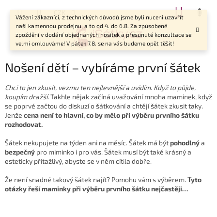
Přejít
NÁKUP
CZK
na
Vážení zákazníci, z technických důvodů jsme byli nuceni uzavřít
KOŠÍK
obsah
naši kamennou prodejnu, a to od 4. do 6.8. Za způsobené
zpoždění v dodání objednaných nosítek a přesunuté konzultace se
velmi omlouváme! V pátek 7.8. se na vás budeme opět těšit!
Nošení dětí – vybíráme první šátek
Chci to jen zkusit, vezmu ten nejlevnější a uvidím. Když to půjde,
koupím dražší.
Takhle nějak začíná uvažování mnoha maminek, když
se poprvé začtou do diskuzí o šátkování a chtějí šátek zkusit taky.
Jenže
cena není to hlavní, co by mělo při výběru prvního šátku
rozhodovat.
Šátek nekupujete na týden ani na měsíc. Šátek má být
pohodlný
a
bezpečný
pro miminko i pro vás. Šátek musí být také krásný a
esteticky přitažlivý, abyste se v něm cítila dobře.
Že není snadné takový šátek najít? Pomohu vám s výběrem.
Tyto
otázky řeší maminky při výběru
prvního šátku nejčastěji…