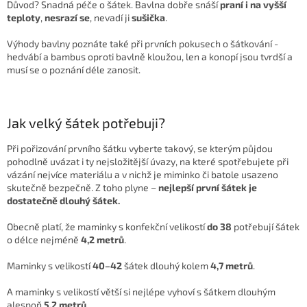
Důvod? Snadná péče o šátek. Bavlna dobře snáší
praní i na vyšší
teploty
,
nesrazí se
, nevadí ji
sušička
.
Výhody bavlny poznáte také při prvních pokusech o šátkování -
hedvábí a bambus oproti bavlně kloužou, len a konopí jsou tvrdší a
musí se o poznání déle zanosit.
Jak velký šátek potřebuji?
Při pořizování prvního šátku vyberte takový, se kterým půjdou
pohodlně uvázat i ty nejsložitější úvazy, na které spotřebujete při
vázání nejvíce materiálu a v nichž je miminko či batole usazeno
skutečně bezpečně. Z toho plyne –
nejlepší první šátek je
dostatečně dlouhý šátek.
Obecně platí, že maminky s konfekční velikostí
do 38
potřebují šátek
o délce nejméně
4,2 metrů
.
Maminky s velikostí
40–42
šátek dlouhý kolem
4,7 metrů
.
A maminky s velikostí větší si nejlépe vyhoví s šátkem dlouhým
alespoň
5,2 metrů
.