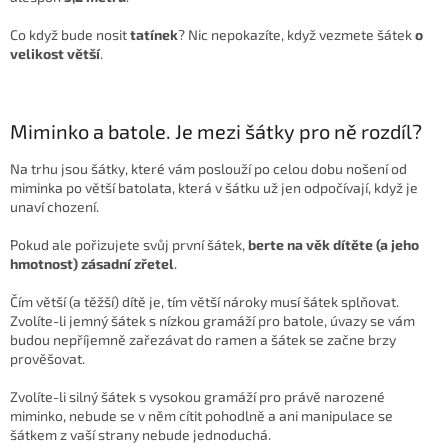
Co když bude nosit
tatínek
? Nic nepokazíte, když vezmete šátek
o
velikost větší
.
Miminko a batole. Je mezi šátky pro ně rozdíl?
Na trhu jsou šátky, které vám poslouží po celou dobu nošení od
miminka po větší batolata, která v šátku už jen odpočívají, když je
unaví chození.
Pokud ale pořizujete svůj první šátek,
berte na věk
dítěte (a jeho
hmotnost) zásadní zřetel
.
Čím větší (a těžší) dítě je, tím větší nároky musí šátek splňovat.
Zvolíte-li jemný šátek s nízkou gramáží pro batole, úvazy se vám
budou nepříjemně zařezávat do ramen a šátek se začne brzy
prověšovat.
Zvolíte-li silný šátek s vysokou gramáží pro právě narozené
miminko, nebude se v něm cítit pohodlně a ani manipulace se
šátkem z vaší strany nebude jednoduchá.