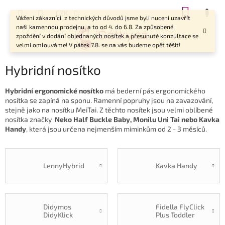
Přejít
NÁKUP
CZK
na
Vážení zákazníci, z technických důvodů jsme byli nuceni uzavřít
KOŠÍK
obsah
naši kamennou prodejnu, a to od 4. do 6.8. Za způsobené
zpoždění v dodání objednaných nosítek a přesunuté konzultace se
velmi omlouváme! V pátek 7.8. se na vás budeme opět těšit!
Hybridní nosítko
Hybridní ergonomické nosítko
má bederní pás ergonomického
nosítka se zapíná na sponu. Ramenní popruhy jsou na zavazování,
stejně jako na nosítku MeiTai. Z těchto nosítek jsou velmi oblíbené
nosítka značky
Neko Half Buckle Baby, Monilu Uni Tai nebo Kavka
Handy
, která jsou určena nejmenším miminkům od 2 - 3 měsíců.
LennyHybrid
Kavka Handy
Didymos
Fidella FlyClick
DidyKlick
Plus Toddler