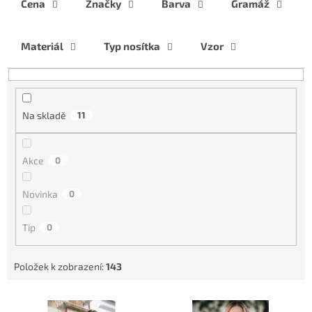
í
Cena
Značky
Barva
Gramáž
p
r
Materiál
Typ nosítka
Vzor
o
d
u
k
t
Na skladě
11
ů
Akce
0
Novinka
0
Tip
0
Položek k zobrazení:
143
V