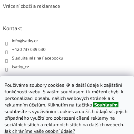
Vrácení zboží a reklamace
Kontakt
info
@
isatky.cz
+420 737 639 630
Sledujte nás na Facebooku
isatky_cz
Odebírat newsletter
Používáme soubory cookies 🍪 a další údaje k zajištění
funkčnosti webu. S vaším souhlasem i k měření chyb, k
Vložte svůj e-mail a my vám budeme zasílat informace o nových
personalizaci obsahu našich webových stránek a k
produktech na našem e-shopu.
reklamním účelům. Kliknutím na tlačítko
Souhlasím
souhlasíte s využíváním cookies a dalších údajů vč. jejich
E-mail
případného využití pro zobrazení cílené reklamy na
sociálních sítích a reklamních sítích na dalších webech.
Jak chráníme vaše osobní údaje?
PŘIHLÁSIT SE