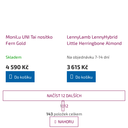
MoniLu UNI Tai nosítko
LennyLamb LennyHybrid
Fern Gold
Little Herringbone Almond
Skladem
Na objednávku 7-14 dní
4 590 Kč
3 615 Kč
Do košíku
Do košíku
NAČÍST 12 DALŠÍCH
S
1
12
t
O
r
143
položek celkem
v
á
l
NAHORU
n
á
k