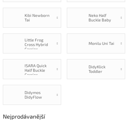
Kibi Newborn
Neko Half
Tai
Buckle Baby
Little Frog
Monilu Uni Tai
Cross Hybrid
Carrier
ISARA Quick
DidyKlick
Half Buckle
Toddler
Carrier
Didymos
DidyFlow
Nejprodávanější