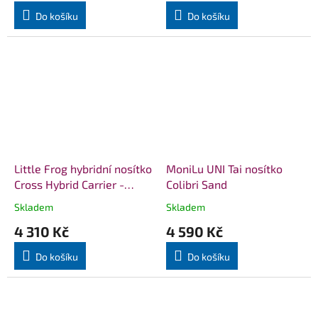
Do košíku
Do košíku
Little Frog hybridní nosítko
MoniLu UNI Tai nosítko
Cross Hybrid Carrier -
Colibri Sand
Linen Wildness
Skladem
Skladem
Průměrné
Průměrné
hodnocení
hodnocení
4 310 Kč
4 590 Kč
produktu
produktu
je
je
Do košíku
Do košíku
5,0
5,0
z
z
5
5
hvězdiček.
hvězdiček.