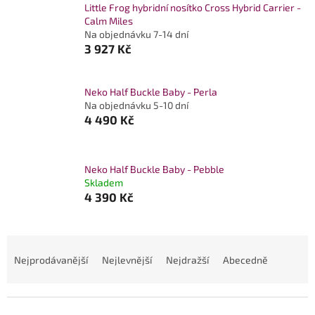
Little Frog hybridní nosítko Cross Hybrid Carrier -
Calm Miles
Na objednávku 7-14 dní
3 927 Kč
Neko Half Buckle Baby - Perla
Na objednávku 5-10 dní
4 490 Kč
Neko Half Buckle Baby - Pebble
Skladem
4 390 Kč
Ř
a
Nejprodávanější
Nejlevnější
Nejdražší
Abecedně
z
e
n