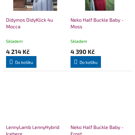
Didymos DidyKlick 4u
Neko Half Buckle Baby -
Mocca
Moss
Skladem
Skladem
4 214 Kč
4 390 Kč
Do košíku
Do košíku
LennyLamb LennyHybrid
Neko Half Buckle Baby -
Iceberg
Frost