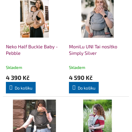
ý
p
i
s
p
r
o
d
Neko Half Buckle Baby -
MoniLu UNI Tai nosítko
u
Pebble
Simply Silver
k
t
Skladem
Skladem
ů
4 390 Kč
4 590 Kč
Do košíku
Do košíku