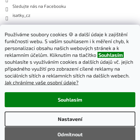
Sledujte nás na Facebooku
isatky_cz
Odebírat newsletter
Používáme soubory cookies 🍪 a další údaje k zajištění
funkčnosti webu. S vaším souhlasem i k měření chyb, k
Vložte svůj e-mail a my vám budeme zasílat informace o nových
personalizaci obsahu našich webových stránek a k
produktech na našem e-shopu.
reklamním účelům. Kliknutím na tlačítko
Souhlasím
souhlasíte s využíváním cookies a dalších údajů vč. jejich
E-mail
případného využití pro zobrazení cílené reklamy na
sociálních sítích a reklamních sítích na dalších webech.
Jak chráníme vaše osobní údaje?
PŘIHLÁSIT SE
Souhlasím
Vytvořil Shoptet
Nastavení
Copyright 2026
iSatky.cz
. Všechna práva vyhrazena.
Upravit
Odmítnout
nastavení cookies