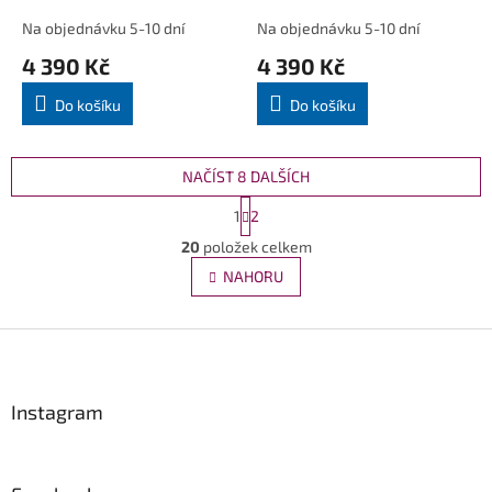
Na objednávku 5-10 dní
Na objednávku 5-10 dní
4 390 Kč
4 390 Kč
Do košíku
Do košíku
NAČÍST 8 DALŠÍCH
S
1
2
t
O
r
20
položek celkem
v
á
l
NAHORU
n
á
k
d
o
v
Z
a
á
c
á
n
í
p
í
p
a
Instagram
r
t
v
í
k
y