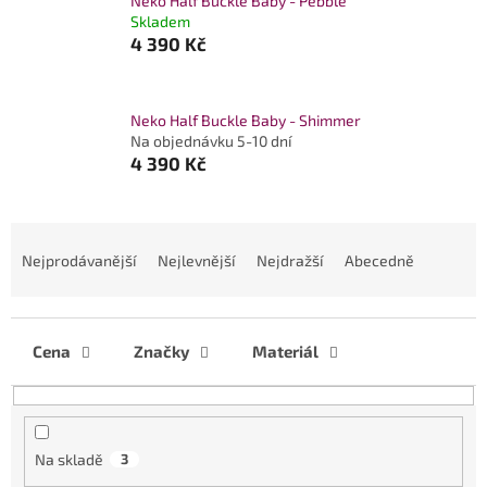
Neko Half Buckle Baby - Pebble
Skladem
4 390 Kč
Neko Half Buckle Baby - Shimmer
Na objednávku 5-10 dní
4 390 Kč
Ř
a
Nejprodávanější
Nejlevnější
Nejdražší
Abecedně
z
e
n
í
Cena
Značky
Materiál
p
r
o
d
Na skladě
3
u