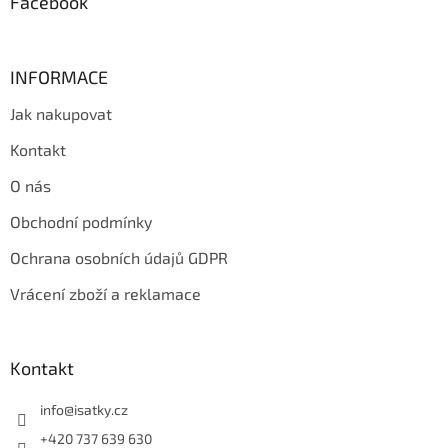
Facebook
v
ý
p
i
INFORMACE
s
u
Jak nakupovat
Kontakt
O nás
Obchodní podmínky
Ochrana osobních údajů GDPR
Vrácení zboží a reklamace
Kontakt
info
@
isatky.cz
+420 737 639 630