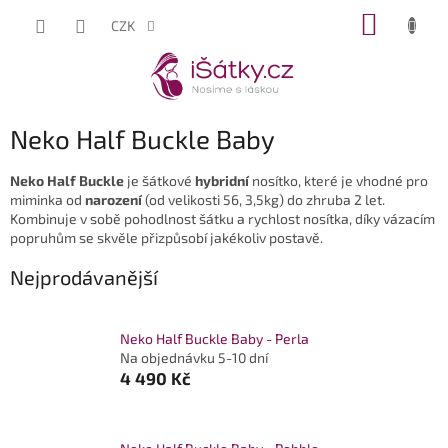
Přejít
NÁKUP
CZK
na
KOŠÍK
obsah
Neko Half Buckle Baby
Neko Half Buckle
je šátkové
hybridní
nosítko, kter
é je vhodné pro
miminka od
narození
(od velikosti 56, 3,5kg) do zhruba 2 let.
Kombinuje v sobě pohodlnost šátku a rychlost nosítka, díky vázacím
popruhům se skvěle přizpůsobí jakékoliv postavě.
Nejprodávanější
Neko Half Buckle Baby - Perla
Na objednávku 5-10 dní
4 490 Kč