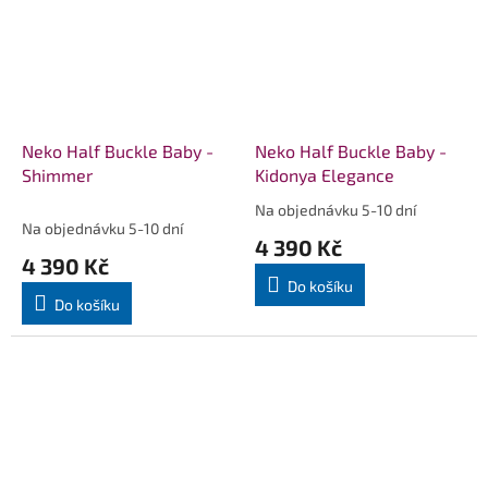
Neko Half Buckle Baby -
Neko Half Buckle Baby -
Shimmer
Kidonya Elegance
Na objednávku 5-10 dní
Průměrné
Na objednávku 5-10 dní
hodnocení
4 390 Kč
produktu
4 390 Kč
je
Do košíku
5,0
Do košíku
z
5
hvězdiček.