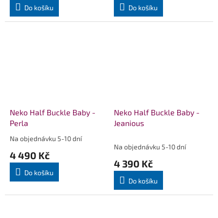
Do košíku
Do košíku
Neko Half Buckle Baby -
Neko Half Buckle Baby -
Perla
Jeanious
Na objednávku 5-10 dní
Průměrné
Na objednávku 5-10 dní
hodnocení
4 490 Kč
produktu
4 390 Kč
je
Do košíku
5,0
Do košíku
z
5
hvězdiček.