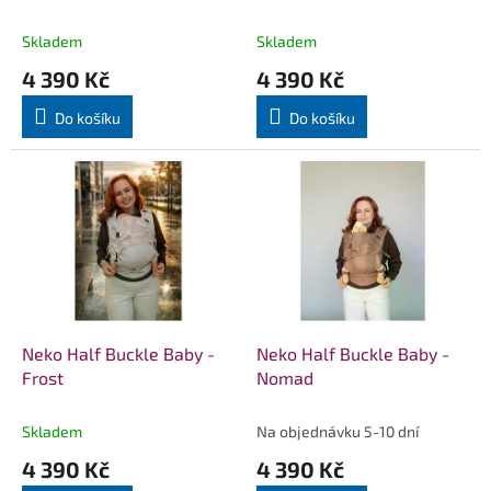
k
t
Skladem
Skladem
ů
4 390 Kč
4 390 Kč
Do košíku
Do košíku
Neko Half Buckle Baby -
Neko Half Buckle Baby -
Frost
Nomad
Skladem
Na objednávku 5-10 dní
4 390 Kč
4 390 Kč