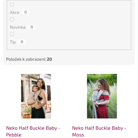
k
t
Akce
0
ů
Novinka
0
Tip
0
Položek k zobrazení:
20
V
ý
p
i
s
p
r
o
d
Neko Half Buckle Baby -
Neko Half Buckle Baby -
u
Pebble
Moss