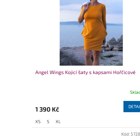
Angel Wings Kojicí šaty s kapsami Hořčicové
Skla
DETAI
1 390 Kč
XS
S
XL
Kód:
572