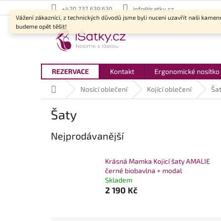
Přejít
+420 737 639 630
info@isatky.cz
na
Vážení zákazníci, z technických důvodů jsme byli nuceni uzavřít naši kamen
obsah
budeme opět těšit!
REZERVACE
Kontakt
Ergonomické nosítko
Domů
Nosící oblečení
Kojící oblečení
Ša
Šaty
Nejprodávanější
Krásná Mamka Kojicí šaty AMALIE
černé biobavlna + modal
Skladem
2 190 Kč