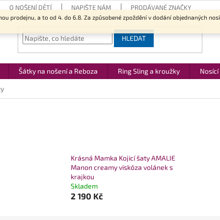
O NOŠENÍ DĚTÍ
NAPIŠTE NÁM
PRODÁVANÉ ZNAČKY
nou prodejnu, a to od 4. do 6.8. Za způsobené zpoždění v dodání objednaných nos
HLEDAT
Šátky na nošení a Reboza
Ring Sling a kroužky
Nosící
ty
Krásná Mamka Kojicí šaty AMALIE
Manon creamy viskóza volánek s
krajkou
Skladem
2 190 Kč