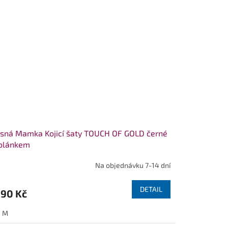
sná Mamka Kojicí šaty TOUCH OF GOLD černé
volánkem
Na objednávku 7-14 dní
DETAIL
190 Kč
M