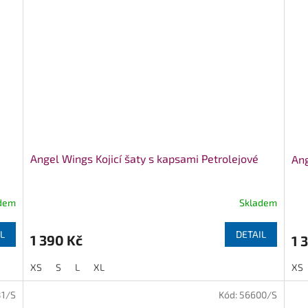
Angel Wings Kojicí šaty s kapsami Petrolejové
Ang
dem
Skladem
L
DETAIL
1 390 Kč
1 
XS
S
L
XL
XS
81/S
Kód:
56600/S