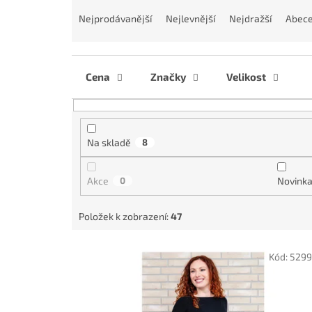
Ř
a
Nejprodávanější
Nejlevnější
Nejdražší
Abec
z
e
n
í
Cena
Značky
Velikost
p
r
o
d
Na skladě
8
u
k
Akce
0
Novink
t
ů
Položek k zobrazení:
47
V
Kód:
5299
ý
p
i
s