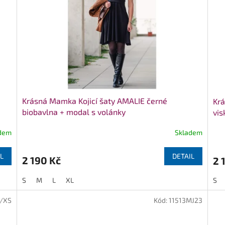
Krásná Mamka Kojicí šaty AMALIE černé
Krá
biobavlna + modal s volánky
vis
dem
Skladem
L
DETAIL
2 190 Kč
2 
S
M
L
XL
S
3/XS
Kód:
11513MJ23