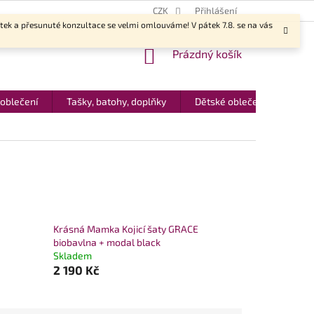
CZK
Přihlášení
ítek a přesunuté konzultace se velmi omlouváme! V pátek 7.8. se na vás
NÁKUPNÍ
Prázdný košík
KOŠÍK
 oblečení
Tašky, batohy, doplňky
Dětské oblečení
Dár
Krásná Mamka Kojicí šaty GRACE
biobavlna + modal black
Skladem
2 190 Kč