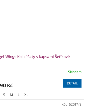
el Wings Kojicí šaty s kapsami Šeříkové
Skladem
DETAIL
390 Kč
S
M
L
XL
Kód:
62017/S