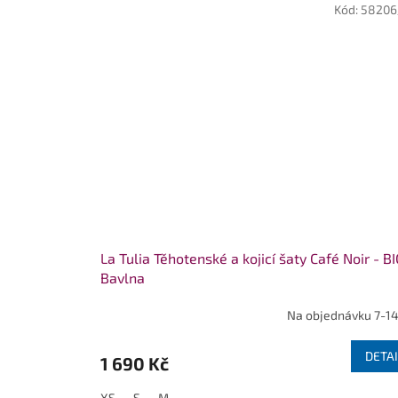
Kód:
58206
La Tulia Těhotenské a kojicí šaty Café Noir - B
Bavlna
Na objednávku 7-14
DETAI
1 690 Kč
XS
S
M