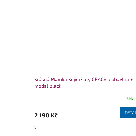
Krásná Mamka Kojicí šaty GRACE biobavlna +
modal black
Skla
DETAI
2 190 Kč
S