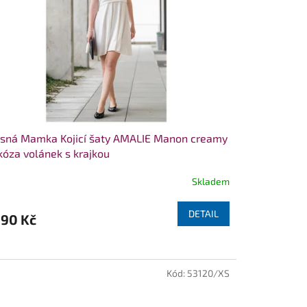
sná Mamka Kojicí šaty AMALIE Manon creamy
kóza volánek s krajkou
Skladem
DETAIL
190 Kč
Kód:
53120/XS