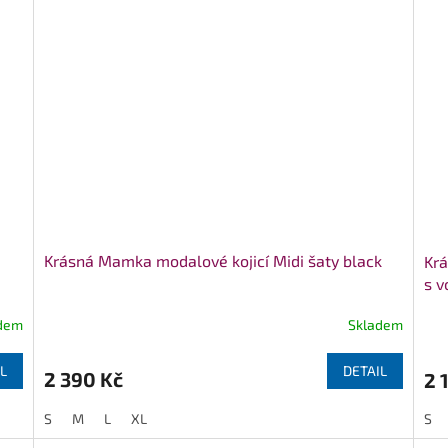
Krásná Mamka modalové kojicí Midi šaty black
Krá
s 
dem
Skladem
L
DETAIL
2 390 Kč
2 
S
M
L
XL
S