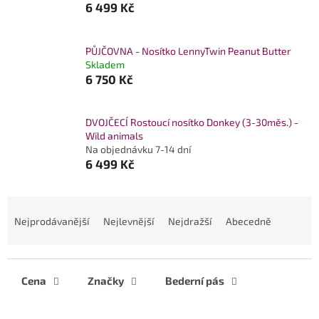
6 499 Kč
PŮJČOVNA - Nosítko LennyTwin Peanut Butter
Skladem
6 750 Kč
DVOJČECÍ Rostoucí nosítko Donkey (3-30měs.) -
Wild animals
Na objednávku 7-14 dní
6 499 Kč
Ř
a
Nejprodávanější
Nejlevnější
Nejdražší
Abecedně
z
e
n
í
Cena
Značky
Bederní pás
p
r