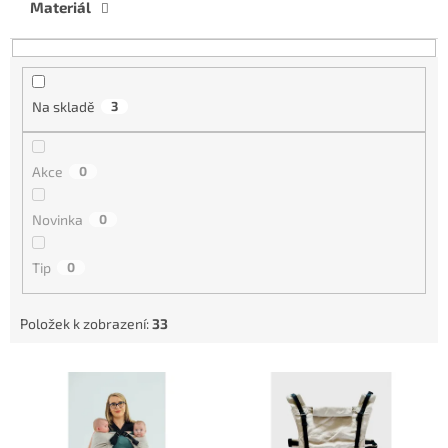
Materiál
o
d
u
k
t
Na skladě
3
ů
Akce
0
Novinka
0
Tip
0
Položek k zobrazení:
33
V
ý
p
i