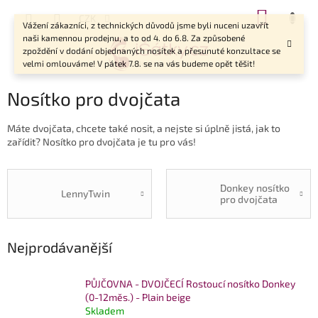
Přejít
NÁKUP
CZK
na
Vážení zákazníci, z technických důvodů jsme byli nuceni uzavřít
KOŠÍK
obsah
naši kamennou prodejnu, a to od 4. do 6.8. Za způsobené
zpoždění v dodání objednaných nosítek a přesunuté konzultace se
velmi omlouváme! V pátek 7.8. se na vás budeme opět těšit!
Nosítko pro dvojčata
Máte dvojčata, chcete také nosit, a nejste si úplně jistá, jak to
zařídit? Nosítko pro dvojčata je tu pro vás!
Donkey nosítko
LennyTwin
pro dvojčata
Nejprodávanější
PŮJČOVNA - DVOJČECÍ Rostoucí nosítko Donkey
(0-12měs.) - Plain beige
Skladem