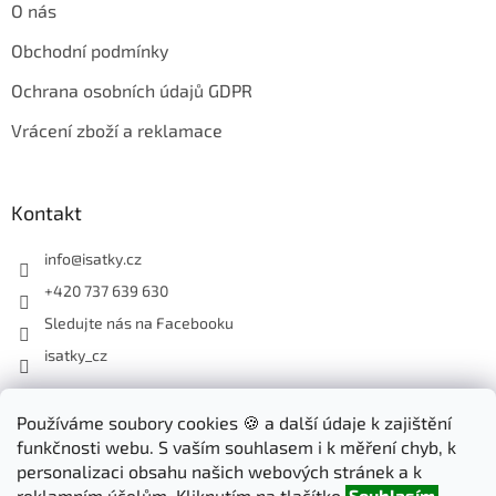
O nás
Obchodní podmínky
Ochrana osobních údajů GDPR
Vrácení zboží a reklamace
Kontakt
info
@
isatky.cz
+420 737 639 630
Sledujte nás na Facebooku
isatky_cz
Odebírat newsletter
Používáme soubory cookies 🍪 a další údaje k zajištění
funkčnosti webu. S vaším souhlasem i k měření chyb, k
Vložte svůj e-mail a my vám budeme zasílat informace o nových
personalizaci obsahu našich webových stránek a k
produktech na našem e-shopu.
reklamním účelům. Kliknutím na tlačítko
Souhlasím