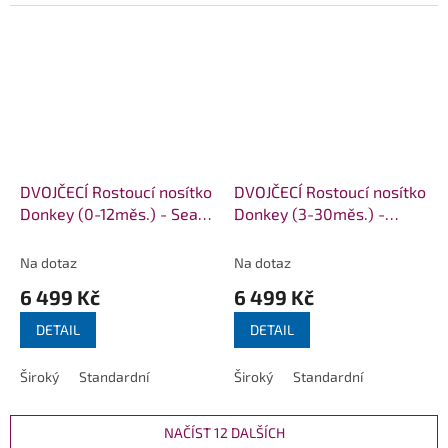
DVOJČECÍ Rostoucí nosítko
DVOJČECÍ Rostoucí nosítko
Donkey (0-12měs.) - Sea
Donkey (3-30měs.) -
waves
Silver Peacock Feather
Na dotaz
Na dotaz
6 499 Kč
6 499 Kč
DETAIL
DETAIL
Široký
Standardní
Široký
Standardní
NAČÍST 12 DALŠÍCH