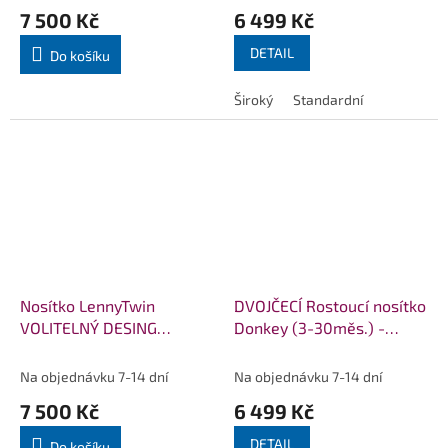
7 500 Kč
6 499 Kč
DETAIL
Do košíku
Široký
Standardní
Nosítko LennyTwin
DVOJČECÍ Rostoucí nosítko
VOLITELNÝ DESING
Donkey (3-30měs.) -
NOSÍTEK
Kohoutí stopa tyrkys
Na objednávku 7-14 dní
Na objednávku 7-14 dní
7 500 Kč
6 499 Kč
DETAIL
Do košíku