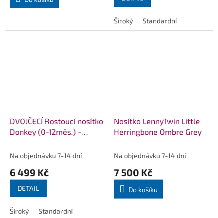
Široký
Standardní
DVOJČECÍ Rostoucí nosítko
Nosítko LennyTwin Little
Donkey (0-12měs.) -
Herringbone Ombre Grey
Spotted black and blue
Na objednávku 7-14 dní
Na objednávku 7-14 dní
6 499 Kč
7 500 Kč
DETAIL
Do košíku
Široký
Standardní