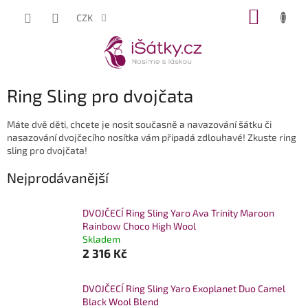
Přejít
NÁKUP
CZK
na
KOŠÍK
obsah
Ring Sling pro dvojčata
Máte dvě děti, chcete je nosit současně a navazování šátku či
nasazování dvojčecího nosítka vám připadá zdlouhavé! Zkuste ring
sling pro dvojčata!
Nejprodávanější
DVOJČECÍ Ring Sling Yaro Ava Trinity Maroon
Rainbow Choco High Wool
Skladem
2 316 Kč
DVOJČECÍ Ring Sling Yaro Exoplanet Duo Camel
Black Wool Blend