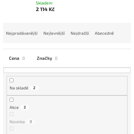
Skladem
2 114 Kč
Ř
a
Nejprodávanější
Nejlevnější
Nejdražší
Abecedně
z
e
n
í
Cena
Značky
p
r
o
d
Na skladě
2
u
k
t
Akce
2
ů
Novinka
0