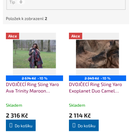
Tip
0
Položek k zobrazení:
2
V
Akce
Akce
ý
p
i
s
p
r
o
2 574 Kč
–10 %
2 349 Kč
–10 %
d
DVOJČECÍ Ring Sling Yaro
DVOJČECÍ Ring Sling Yaro
u
Ava Trinity Maroon
Exoplanet Duo Camel
k
Rainbow Choco High Wool
Black Wool Blend
t
Skladem
Skladem
ů
2 316 Kč
2 114 Kč
Do košíku
Do košíku