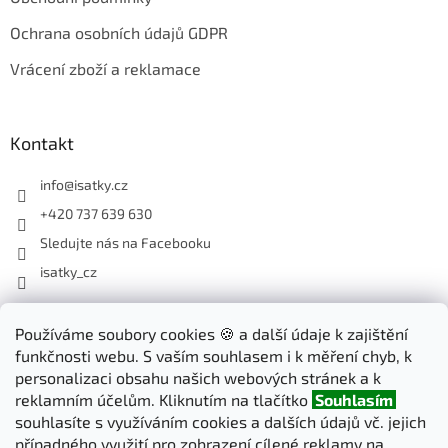
Ochrana osobních údajů GDPR
Vrácení zboží a reklamace
Kontakt
info
@
isatky.cz
+420 737 639 630
Sledujte nás na Facebooku
isatky_cz
Odebírat newsletter
Používáme soubory cookies 🍪 a další údaje k zajištění
funkčnosti webu. S vaším souhlasem i k měření chyb, k
Vložte svůj e-mail a my vám budeme zasílat informace o nových
personalizaci obsahu našich webových stránek a k
produktech na našem e-shopu.
reklamním účelům. Kliknutím na tlačítko
Souhlasím
souhlasíte s využíváním cookies a dalších údajů vč. jejich
E-mail
případného využití pro zobrazení cílené reklamy na