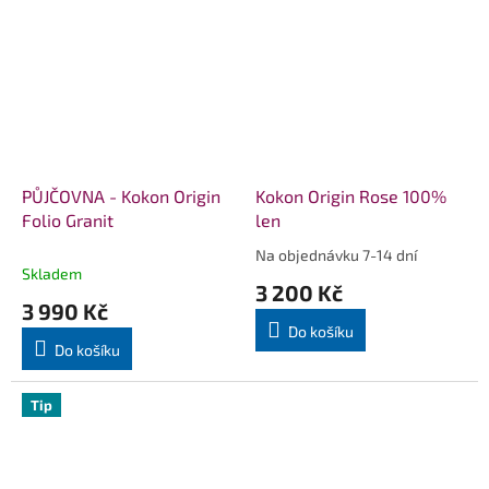
PŮJČOVNA - Kokon Origin
Kokon Origin Rose 100%
Folio Granit
len
Na objednávku 7-14 dní
Průměrné
Skladem
hodnocení
3 200 Kč
produktu
3 990 Kč
je
Do košíku
5,0
Do košíku
z
5
hvězdiček.
Tip