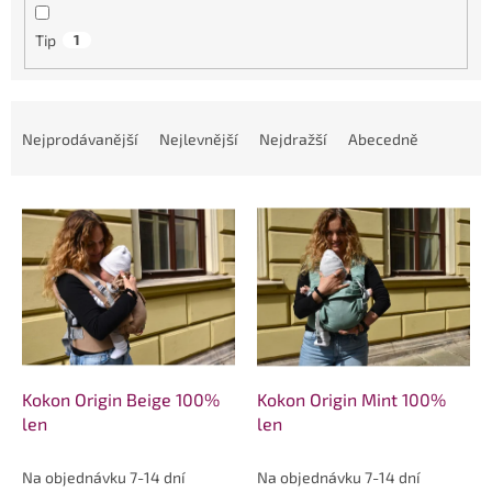
Tip
1
Ř
a
Nejprodávanější
Nejlevnější
Nejdražší
Abecedně
z
e
V
n
ý
í
p
p
i
r
s
o
p
d
r
u
o
k
d
t
Kokon Origin Beige 100%
Kokon Origin Mint 100%
u
ů
len
len
k
t
Na objednávku 7-14 dní
Na objednávku 7-14 dní