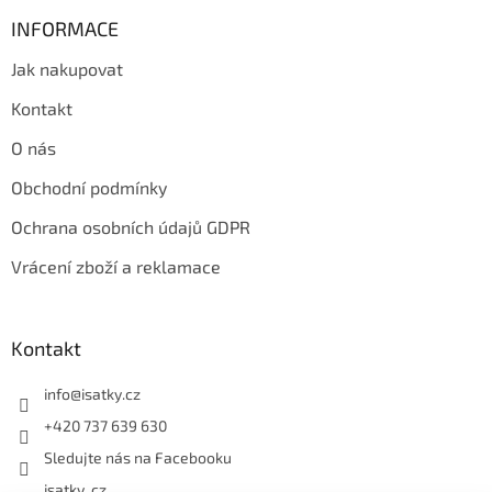
i
INFORMACE
s
u
Jak nakupovat
Kontakt
O nás
Obchodní podmínky
Ochrana osobních údajů GDPR
Vrácení zboží a reklamace
Kontakt
info
@
isatky.cz
+420 737 639 630
Sledujte nás na Facebooku
isatky_cz