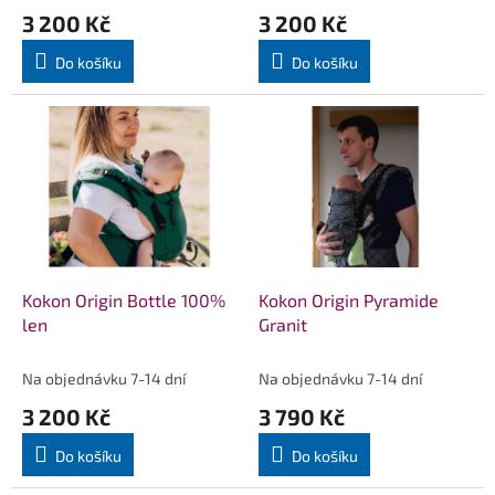
ů
3 200 Kč
3 200 Kč
Do košíku
Do košíku
Kokon Origin Bottle 100%
Kokon Origin Pyramide
len
Granit
Na objednávku 7-14 dní
Na objednávku 7-14 dní
3 200 Kč
3 790 Kč
Do košíku
Do košíku