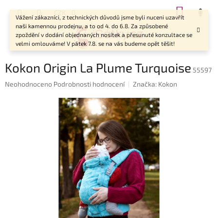
Přejít
NÁKUP
CZK
na
Vážení zákazníci, z technických důvodů jsme byli nuceni uzavřít
KOŠÍK
obsah
naši kamennou prodejnu, a to od 4. do 6.8. Za způsobené
zpoždění v dodání objednaných nosítek a přesunuté konzultace se
velmi omlouváme! V pátek 7.8. se na vás budeme opět těšit!
Kokon Origin La Plume Turquoise
55597
Průměrné
Neohodnoceno
Podrobnosti hodnocení
Značka:
Kokon
hodnocení
produktu
je
0,0
z
5
hvězdiček.