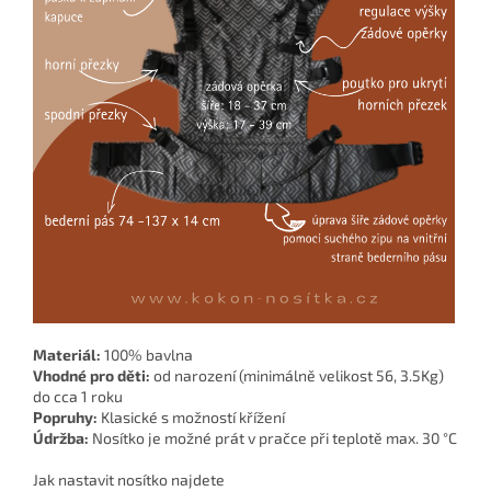
Materiál:
100% bavlna
Vhodné pro děti:
od narození (minimálně velikost 56, 3.5Kg)
do cca 1 roku
Popruhy:
Klasické s možností křížení
Údržba:
Nosítko je možné prát v pračce při teplotě max. 30 °C
Jak nastavit nosítko najdete