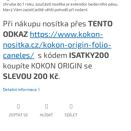
zhruba do 1 roku, součástí nosítka je extendor bederního pásu,
který Vám zajistí ještě větší pohodlí při nošení.
Při nákupu nosítka přes
TENTO
ODKAZ
https://www.kokon-
nositka.cz/kokon-origin-folio-
caneles/
s kódem
ISATKY200
koupíte KOKON ORIGIN se
SLEVOU 200 Kč
.
Detailní informace
ZEPTAT SE
HLÍDAT
SDÍLET