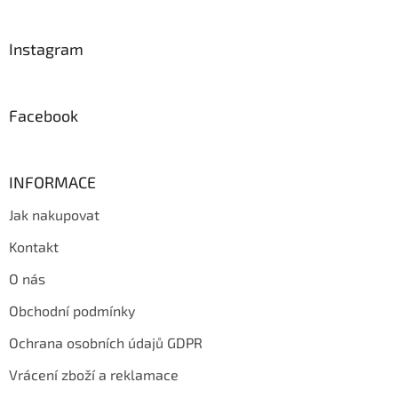
á
p
a
Instagram
t
í
Facebook
INFORMACE
Jak nakupovat
Kontakt
O nás
Obchodní podmínky
Ochrana osobních údajů GDPR
Vrácení zboží a reklamace