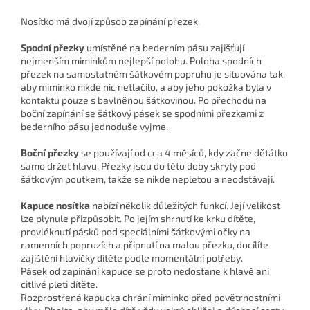
Nosítko má dvojí způsob zapínání přezek.
Spodní přezky
umístěné na bederním pásu zajišťují
nejmenším miminkům nejlepší polohu. Poloha spodních
přezek na samostatném šátkovém popruhu je situována tak,
aby miminko nikde nic netlačilo, a aby jeho pokožka byla v
kontaktu pouze s bavlněnou šátkovinou. Po přechodu na
boční zapínání se šátkový pásek se spodními přezkami z
bederního pásu jednoduše vyjme.
Boční přezky
se používají od cca 4 měsíců, kdy začne děťátko
samo držet hlavu. Přezky jsou do této doby skryty pod
šátkovým poutkem, takže se nikde nepletou a neodstávají.
Kapuce nosítka
nabízí několik důležitých funkcí. Její velikost
lze plynule přizpůsobit. Po jejím shrnutí ke krku dítěte,
provléknutí pásků pod speciálními šátkovými očky na
ramenních popruzích a připnutí na malou přezku, docílíte
zajištění hlavičky dítěte podle momentální potřeby.
Pásek od zapínání kapuce se proto nedostane k hlavě ani
citlivé pleti dítěte.
Rozprostřená kapucka chrání miminko před povětrnostními