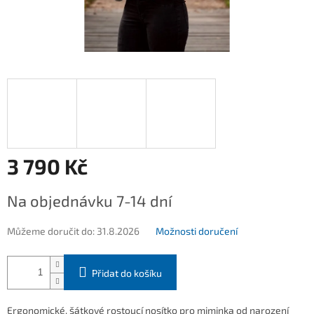
3 790 Kč
Měrná
Na objednávku 7-14 dní
cena:
Můžeme doručit do:
31.8.2026
Možnosti doručení
Přidat do košíku
Ergonomické, šátkové rostoucí nosítko pro miminka od narození