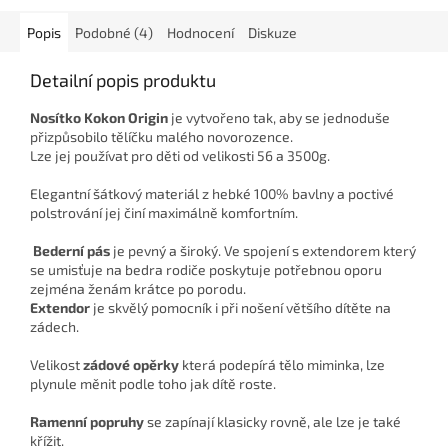
Popis
Podobné (4)
Hodnocení
Diskuze
Detailní popis produktu
Nosítko Kokon Origin
je vytvořeno tak, aby se jednoduše
přizpůsobilo tělíčku malého novorozence.
Lze jej používat pro děti od velikosti 56 a 3500g.
Elegantní šátkový materiál z hebké 100% bavlny a poctivé
polstrování jej činí maximálně komfortním.
Bederní pás
je pevný a široký. Ve spojení s extendorem který
se umisťuje na bedra rodiče poskytuje potřebnou oporu
zejména ženám krátce po porodu.
Extendor
je skvělý pomocník i při nošení většího dítěte na
zádech.
Velikost
zádové opěrky
která podepírá tělo miminka, lze
plynule měnit podle toho jak dítě roste.
Ramenní popruhy
se zapínají klasicky rovně, ale lze je také
křížit.