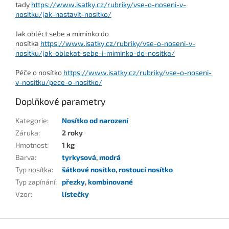
tady
https://www.isatky.cz/rubriky/vse-o-noseni-v-
nositku/jak-nastavit-nositko/
Jak obléct sebe a miminko do
nosítka
https://www.isatky.cz/rubriky/vse-o-noseni-v-
nositku/jak-oblekat-sebe-i-miminko-do-nositka/
Péče o nosítko
https://www.isatky.cz/rubriky/vse-o-noseni-
v-nositku/pece-o-nositko/
Doplňkové parametry
Kategorie
:
Nosítko od narození
Záruka
:
2 roky
Hmotnost
:
1 kg
Barva
:
tyrkysová
,
modrá
Typ nosítka
:
šátkové nosítko
,
rostoucí nosítko
Typ zapínání
:
přezky
,
kombinované
Vzor
:
lístečky
Z