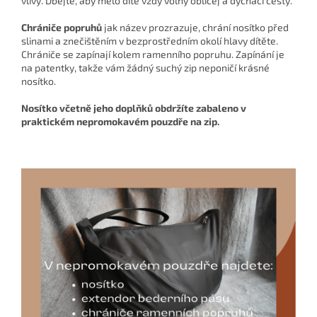
vlivy. Dbejte, aby mělo dítě vždy volný obličej a dýchací cesty.
Chrániče popruhů
jak název prozrazuje, chrání nosítko před
slinami a znečištěním v bezprostředním okolí hlavy dítěte.
Chrániče se zapínají kolem ramenního popruhu. Zapínání je
na patentky, takže vám žádný suchý zip neponičí krásné
nosítko.
Nosítko včetně jeho doplňků obdržíte zabaleno v
praktickém nepromokavém pouzdře na zip.