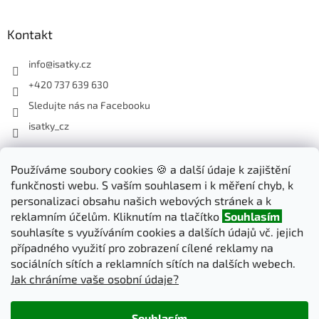
Kontakt
info
@
isatky.cz
+420 737 639 630
Sledujte nás na Facebooku
isatky_cz
Odebírat newsletter
Používáme soubory cookies 🍪 a další údaje k zajištění
funkčnosti webu. S vaším souhlasem i k měření chyb, k
Vložte svůj e-mail a my vám budeme zasílat informace o nových
personalizaci obsahu našich webových stránek a k
produktech na našem e-shopu.
reklamním účelům. Kliknutím na tlačítko
Souhlasím
souhlasíte s využíváním cookies a dalších údajů vč. jejich
E-mail
případného využití pro zobrazení cílené reklamy na
sociálních sítích a reklamních sítích na dalších webech.
Jak chráníme vaše osobní údaje?
PŘIHLÁSIT SE
Souhlasím