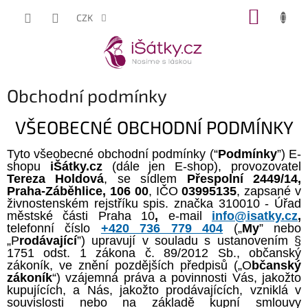
Přejít
NÁKUP
CZK
na
KOŠÍK
obsah
Obchodní podmínky
VŠEOBECNÉ OBCHODNÍ PODMÍNKY
Tyto všeobecné obchodní podmínky (“
Podmínky
”)
E-
s
hopu
iŠátky.cz
(dále jen E-shop)
,
provozovatel
Tereza Holdová
,
se sídlem
Přespolní 2449/14,
Praha-Záběhlice, 106 00
, IČO
03995135
,
zapsané v
živnostenském rejstříku spis. značka 310010 - Úřad
městské části Praha 10
,
e
-mail
info@isatky.cz
,
telefonní číslo
+420 736 779 404
(
„
My
” nebo
„P
rodávající
”) upravují
v souladu s ustanovením §
1751 odst. 1 zákona č. 89/2012 Sb., občanský
zákoník, ve znění pozdějších předpisů („O
bčanský
zákoník
“) vzájemná práva a povinnosti Vás, jakožto
kupujících, a Nás, jakožto prodávajících, vzniklá v
souvislosti nebo na základě kupní smlouvy