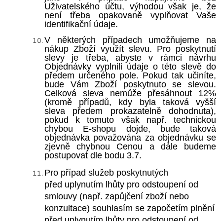
Uživatelského účtu, výhodou však je, že
není třeba opakovaně vyplňovat Vaše
identifikační údaje.
V
některých případech umožňujeme na
nákup Zboží využít slevu. Pro poskytnutí
slevy je třeba, abyste v rámci návrhu
Objednávky vyplnili údaje o této slevě do
předem určeného pole. Pokud tak učiníte,
bude Vám Zboží poskytnuto se slevou.
Celková sleva nemůže přesáhnout 12%
(kromě případů, kdy byla taková vyšší
sleva předem prokazatelně dohodnuta),
pokud k tomuto však např. technickou
chybou E-shopu dojde, bude taková
objednávka považována za objednávku se
zjevně chybnou Cenou a dále budeme
postupovat dle bodu 3.7.
Pro případ služeb poskytnutých
před uplynutím lhůty pro odstoupení od
smlouvy (např. zapůjčení zboží nebo
konzultace) souhlasím se započetím plnění
před uplynutím lhůty pro odstoupení od