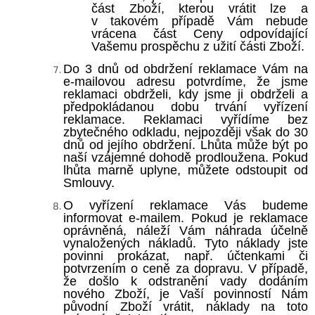
část Zboží, kterou vrátit lze a
v takovém případě Vám nebude
vrácena část Ceny odpovídající
Vašemu prospěchu z užití části Zboží.
Do 3 dnů od obdržení reklamace Vám na
e-mailovou adresu potvrdíme, že jsme
reklamaci obdrželi, kdy jsme ji obdrželi a
předpokládanou dobu trvání vyřízení
reklamace. Reklamaci vyřídíme bez
zbytečného odkladu, nejpozději však do 30
dnů od jejího obdržení. Lhůta může být po
naší vzájemné dohodě prodloužena. Pokud
lhůta marně uplyne, můžete odstoupit od
Smlouvy.
O vyřízení reklamace Vás budeme
informovat e-mailem. Pokud je reklamace
oprávněná, náleží Vám náhrada účelně
vynaložených nákladů. Tyto náklady jste
povinni prokázat, např. účtenkami či
potvrzením o ceně za dopravu. V případě,
že došlo k odstranění vady dodáním
nového Zboží, je Vaší povinností Nám
původní Zboží vrátit, náklady na toto