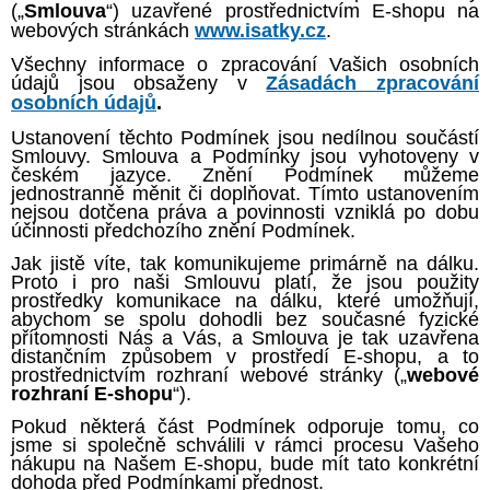
(„
Smlouva
“) uzavřené prostřednictvím E-shopu na
webových stránkách
www.isatky.cz
.
Všechny informace o zpracování Vašich osobních
údajů jsou obsaženy v
Zásadách zpracování
osobních údajů
.
Ustanovení těchto Podmínek jsou nedílnou součástí
Smlouvy. Smlouva a Podmínky jsou vyhotoveny v
českém jazyce. Znění Podmínek můžeme
jednostranně měnit či doplňovat. Tímto ustanovením
nejsou dotčena práva a povinnosti vzniklá po dobu
účinnosti předchozího znění Podmínek.
Jak jistě víte, tak komunikujeme primárně na dálku.
Proto i pro naši Smlouvu platí, že jsou použity
prostředky komunikace na dálku, které umožňují,
abychom se spolu dohodli bez současné fyzické
přítomnosti Nás a Vás, a Smlouva je tak uz
avřena
distančním způsobem v prostředí E-shopu, a to
prostřednictvím rozhraní webové stránky („
webové
rozhraní E-shopu
“).
Pokud některá část Podmínek odporuje tomu, co
jsme si společně schválili v rámci procesu Vašeho
nákupu na Našem E-shopu, bude mít tato konkrétní
dohoda před Podmínkami přednost.