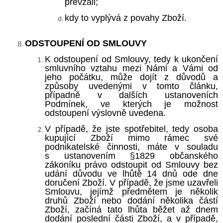
převzali;
kdy to vyplývá z povahy Zboží.
ODSTOUPENÍ OD SMLOUVY
K odstoupení od Smlouvy, tedy k ukončení
smluvního vztahu mezi Námi a Vámi od
jeho počátku, může dojít z důvodů a
způsoby uvedenými v tomto článku,
případně v dalších ustanoveních
Podmínek, ve kterých je možnost
odstoupení výslovně uvedena.
V případě, že jste spotřebitel, tedy osoba
kupující Zboží mimo rámec své
podnikatelské činnosti, máte v souladu
s ustanovením §1829 občanského
zákoníku právo odstoupit od Smlouvy bez
udání důvodu ve lhůtě 14 dnů ode dne
doručení Zboží. V případě, že jsme uzavřeli
Smlouvu, jejímž předmětem je několik
druhů Zboží nebo dodání několika částí
Zboží, začíná tato lhůta běžet až dnem
dodání poslední části Zboží, a v případě,