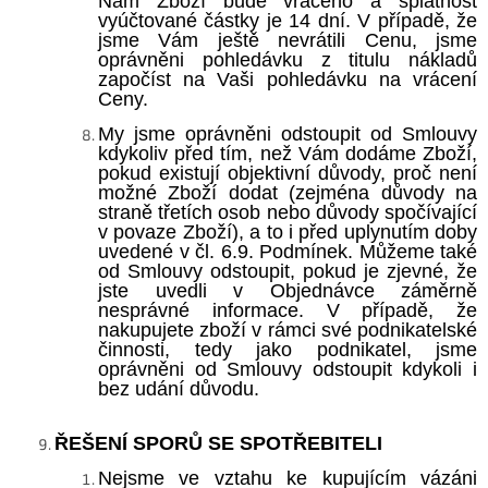
Nám Zboží bude vráceno a splatnost
vyúčtované částky je 14 dní. V případě, že
jsme Vám ještě nevrátili Cenu, jsme
oprávněni pohledávku z titulu nákladů
započíst na Vaši pohledávku na vrácení
Ceny.
My jsme oprávněni odstoupit od Smlouvy
kdykoliv před tím, než Vám dodáme Zboží,
pokud existují objektivní důvody, proč není
možné Zboží dodat (zejména důvody na
straně třetích osob nebo důvody spočívající
v povaze Zboží), a to i před uplynutím doby
uvedené v čl. 6.9
. Podmínek. Můžeme také
od Smlouvy odstoupit, pokud je zjevné, že
jste uvedli v Objednávce záměrně
nesprávné informace. V případě, že
nakupujete zboží v rámci své podnikatelské
činnosti, tedy jako podnikatel, jsme
oprávněni od Smlouvy odstoupit kdykoli i
bez udání důvodu.
ŘEŠENÍ SPORŮ SE SPOTŘEBITELI
Nejsme ve vztahu ke kupujícím vázáni