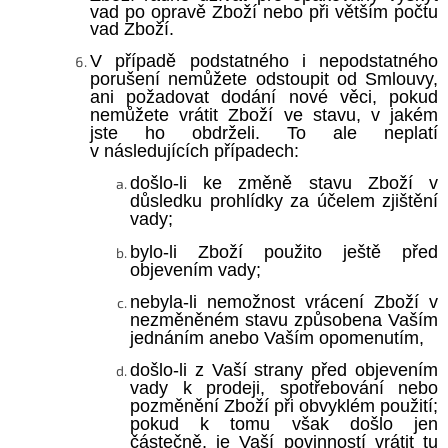
vad po opravě Zboží nebo při větším počtu
vad Zboží.
V případě podstatného i nepodstatného
porušení nemůžete odstoupit od Smlouvy,
ani požadovat dodání nové věci, pokud
nemůžete vrátit Zboží ve stavu, v jakém
jste ho obdrželi. To ale neplatí
v následujících případech:
došlo-li ke změně stavu Zboží v
důsledku prohlídky za účelem zjištění
vady;
bylo-li Zboží použito ještě před
objevením vady;
nebyla-li nemožnost vrácení Zboží v
nezměněném stavu způsobena Vaším
jednáním anebo Vaším opomenutím,
došlo-li z Vaší strany před objevením
vady k prodeji, spotřebování nebo
pozměnění Zboží při obvyklém použití;
pokud k tomu však došlo jen
částečně, je Vaší povinností vrátit tu