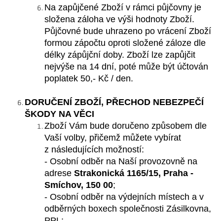
Na zapůjčené Zboží v rámci půjčovny je
složena záloha ve výši hodnoty Zboží.
Půjčovné bude uhrazeno po vrácení Zboží
formou zápočtu oproti složené záloze dle
délky zápůjční doby. Zboží lze zapůjčit
nejvýše na 14 dní, poté může být účtován
poplatek 50,- Kč / den.
DORUČENÍ
ZBOŽÍ, PŘECHOD NEBEZPEČÍ
ŠKODY NA VĚCI
Zboží Vám bude doručeno způsobem dle
Vaší volby, přičemž můžete vybírat
z následujících
možností:
-
Osobní odběr na Naší provozovně
na
adrese
Strakonická 1165/15, Praha -
Smíchov, 150 00
;
-
Osobní odběr na výdejních místech a v
odběrných boxech společnosti
Zásilkovna
,
PPL
;