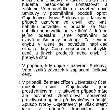
k uzavření Smlouvy. V takové situaci Vás
budeme bezodkladně kontaktovat a
zašleme Vám nabídku na uzavření nové
Smlouvy v pozměněné podobě oproti
Objednávce. Nová Smlouva je v takovém
případě uzavřena ve chvíli, kdy Naši
nabídku potvrdíte. V případě, že Naši
nabídku nepotvrdíte ani ve lhůtě 3 dnů od
jejího odeslání, jsme oprávněni od
uzavřené Smlouvy odstoupit. Za zjevnou
chybu v Ceně se považuje například
situace, kdy Cena neodpovídá obvyklé
ceně u jiných prodejců nebo chybí či
přebývá cifra.
V případě, kdy dojde k uzavření Smlouvy,
Vám vzniká závazek k zaplacení Celkové
ceny.
V
případě, že máte zřízen
Uživatelský účet
,
můžete učinit Objednávku jeho
prostřednictvím. I v takovém případě máte
ale povinnost zkontrolovat správnost,
pravdivost a úplnost předvyplněných údajů.
Způsob tvorby Objednávky je však stejný
jako v případě kupujícího bez