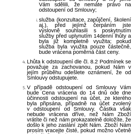
Vám sdělili, že nemáte právo na
odstoupení od Smlouvy;
služba (konzultace, zapůjčení, školení
aj.), před jejímž čerpáním jste
výslovně souhlasili s poskytnutím
služby před uplynutím 14denní lhůty a
byla již kompletně využita; pokud
služba byla využita pouze částečně,
bude vrácena poměrná část ceny.
Lhůta k odstoupení dle čl. 8.2
Podmínek se
považuje za zachovanou, pokud Nám v
jejím průběhu odešlete oznámení, že od
Smlouvy odstupujete.
V případě odstoupení od Smlouvy Vám
bude Cena vrácena do 14 dnů ode dne
účinnosti odstoupení na účet, ze kterého
byla připsána, případně na účet zvolený
v odstoupení od Smlouvy. Částka však
nebude vrácena dříve, než Nám Zboží
vrátíte či než
nám prokazatelně doložíte, že
došlo k jeho zaslání zpět Nám. Zboží Nám
prosím vracejte čisté, pokud možno včetně