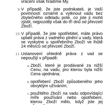
vrácení však hradíme My.
V případě, že jste podnikateli, je Vaší
povinností oznámit a vytknout vadu bez
zbytečného odkladu poté, co jste ji mohli
zjistit, nejpozději však do tří dnů od převzetí
Zboží.
V případě, že jste spotřebitel, máte právo
uplatit práva z vadného plnění u vady, která
se vyskytne u spotřebního Zboží ve lhůtě
24 měsíců od převzetí Zboží.
Ustanovení ohledně práva z vad se
nepoužijí v případě:
Zboží, které je prodávané za nižší
Cenu, na vadu, pro kterou byla nižší
Cena ujednána;
opotřebení Zboží způsobeného jeho
obvyklým užíváním;
použitého Zboží na vadu odpovídající
míře používání nebo opotřebení,
kterou Zboží mělo, když jste jej