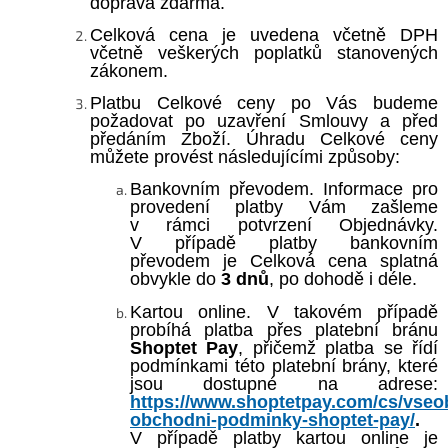
doprava zdarma.
Celková cena je uvedena včetně DPH
včetně veškerých poplatků stanovených
zákonem.
Platbu Celkové ceny po Vás budeme
požadovat po uzavření Smlouvy a před
předáním Zboží. Úhradu Celkové ceny
můžete provést následujícími
způsoby:
Bankovním převodem. Informace pro
provedení platby Vám zašleme
v rámci potvrzení Objednávky.
V případě platby bankovním
převodem je Celková cena splatná
obvykle do
3 dnů
, po dohodě i déle.
Kartou online. V takovém případě
probíhá platba přes platební bránu
Shoptet Pay
, přičemž platba se řídí
podmínkami této platební brány, které
jsou dostupné na adrese:
https://www.shoptetpay.com/cs/vseo
obchodni-podminky-shoptet-pay/
.
V případě platby kartou online je