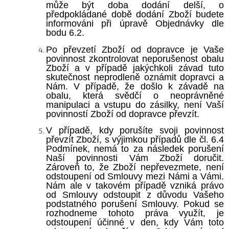
může být doba dodání delší, o
předpokládané době dodání Zboží budete
informováni při úpravě Objednávky dle
bodu 6.2.
Po převzetí Zboží od dopravce je Vaše
povinnost zkontrolovat neporušenost obalu
Zboží a v případě jakýchkoli závad tuto
skutečnost neprodleně oznámit dopravci a
Nám. V případě, že došlo k závadě na
obalu, která svědčí o neoprávněné
manipulaci a vstupu do zásilky, není Vaší
povinností Zboží od dopravce převzít.
V případě, kdy porušíte svoji povinnost
převzít Zboží, s výjimkou případů dle čl. 6.4
Podmínek, nemá to za následek porušení
Naší povinnosti Vám Zboží doručit.
Zároveň to, že Zboží nepřevezmete, není
odstoupení od Smlouvy mezi Námi a Vámi.
Nám ale v takovém případě vzniká právo
od Smlouvy odstoupit z důvodu Vašeho
podstatného porušení Smlouvy. Pokud se
rozhodneme tohoto práva využít, je
odstoupení účinné v den, kdy Vám toto