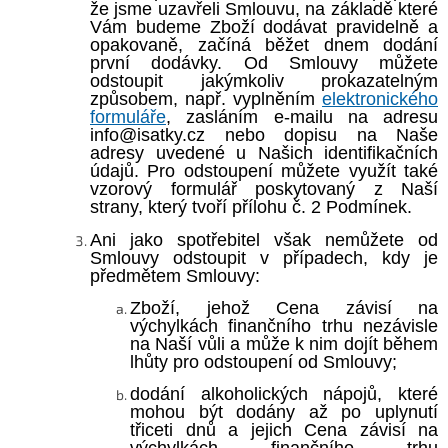
že jsme uzavřeli Smlouvu, na základě které
Vám budeme Zboží dodávat pravidelně a
opakovaně, začíná běžet dnem dodání
první dodávky. Od Smlouvy můžete
odstoupit jakýmkoliv prokazatelným
způsobem, např. vyplněním
elektronického
formuláře
, zasláním e-mailu na adresu
info@isatky.cz nebo dopisu na Naše
adresy uvedené u Našich identifikačních
údajů. Pro odstoupení můžete využít také
vzorový formulář poskytovaný z Naší
strany, který tvoří
přílohu č. 2 Podmínek.
Ani jako spotřebitel však nemůžete od
Smlouvy odstoupit v případech, kdy je
předmětem Smlouvy:
Zboží, jehož Cena závisí na
výchylkách finančního trhu nezávisle
na Naší vůli a může k nim dojít během
lhůty pro odstoupení od Smlouvy;
dodání alkoholických nápojů, které
mohou být dodány až po uplynutí
třiceti dnů a jejich Cena závisí na