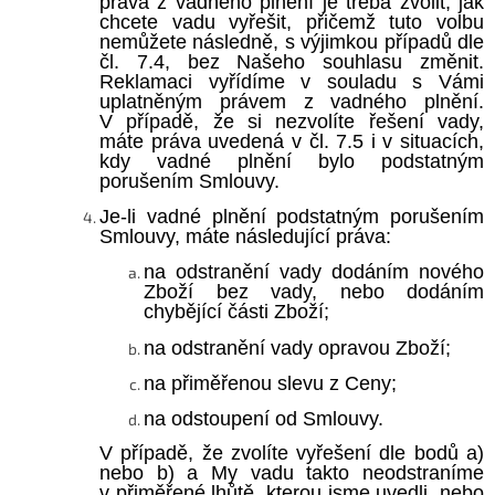
práva z vadného plnění je třeba zvolit, jak
chcete vadu vyřešit, přičemž tuto volbu
nemůžete následně, s výjimkou případů dle
čl. 7.4, bez Našeho souhlasu změnit.
Reklamaci vyřídíme v souladu s Vámi
uplatněným právem z vadného plnění.
V případě, že si nezvolíte řešení vady,
máte práva uvedená v čl. 7.5 i v situacích,
kdy vadné plnění bylo podstatným
porušením Smlouvy.
Je-li vadné plnění podstatným porušením
Smlouvy, máte následující práva:
na odstranění vady dodáním nového
Zboží bez vady, nebo dodáním
chybějící části Zboží;
na odstranění vady opravou Zboží;
na přiměřenou slevu z Ceny;
na odstoupení od Smlouvy.
V případě, že zvolíte vyřešení dle bodů a)
nebo b) a My vadu takto neodstraníme
v přiměřené lhůtě, kterou jsme uvedli, nebo