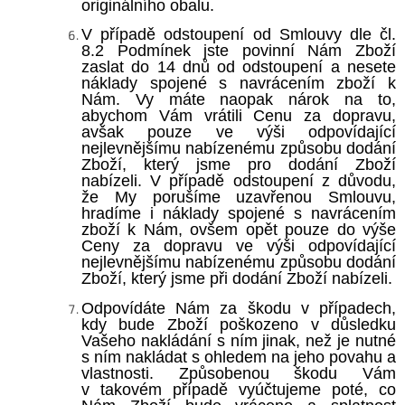
originálního obalu.
V případě odstoupení od Smlouvy dle čl.
8.2
Podmínek jste povinní Nám Zboží
zaslat do 14 dnů od odstoupení a nesete
náklady spojené s navrácením zboží k
Nám. Vy máte naopak nárok na to,
abychom Vám vrátili Cenu za dopravu,
avšak pouze ve výši odpovídající
nejlevnějšímu nabízenému způsobu dodání
Zboží, který jsme pro dodání Zboží
nabízeli. V případě odstoupení z důvodu,
že My porušíme uzavřenou Smlouvu,
hradíme i náklady spojené s navrácením
zboží k Nám, ovšem opět pouze do výše
Ceny za dopravu ve výši odpovídající
nejlevnějšímu nabízenému způsobu dodání
Zboží, který jsme při dodání Zboží nabízeli.
Odpovídáte Nám za škodu v případech,
kdy bude Zboží poškozeno v důsledku
Vašeho nakládání s ním jinak, než je nutné
s ním nakládat s ohledem na jeho povahu a
vlastnosti. Způsobenou škodu Vám
v takovém případě vyúčtujeme poté, co