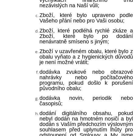
výchylkách finančního trhu
nezávislých na Naší vůli;
Zboží, které bylo upraveno podle
Vašeho přání nebo pro Vaši osobu;
Zboží, které podléhá rychlé zkáze a
Zboží, které bylo po dodání
nenávratně smíseno s jiným;
Zboží v uzavřeném obalu, které bylo z
obalu vyňato a z hygienických důvodů
je není možné vrátit;
dodávka zvukové nebo obrazové
nahrávky nebo počítačového
programu, pokud došlo k porušení
původního obalu;
dodávka novin, periodik nebo
časopisů;
dodání digitálního obsahu, pokud
nebyl dodán na hmotném nosiči a byl
dodán s Vaším předchozím výslovným
souhlasem před uplynutím lhůty pro
odstoupení od Smlouvy a My jsme