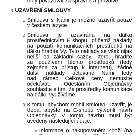
tedy považovat za správné a pravdivé.
UZAVŘENÍ SMLOUVY
Smlouvu s Námi je možné uzavřít pouze
v českém jazyce.
Smlouva je uzavírána na dálku
prostřednictvím E-shopu, přičemž náklady
na použití komunikačních prostředků na
dálku hradíte Vy. Tyto náklady se však nijak
neliší od základní sazby, kterou hradíte
za používání těchto prostředků (tedy
zejména za přístup k internetu), žádné
další náklady účtované Námi tedy
nad rámec Celkové ceny nemusíte
očekávat. Odesláním Objednávky
souhlasíte s tím, že prostředky komunikace
na dálku využíváme.
K tomu, abychom mohli Smlouvu uzavřít, je
třeba, abyste na E-shopu vytvořili návrh
Objednávky. V tomto návrhu musí být
uvedeny následující údaje:
Informace o nakupovaném Zboží (na