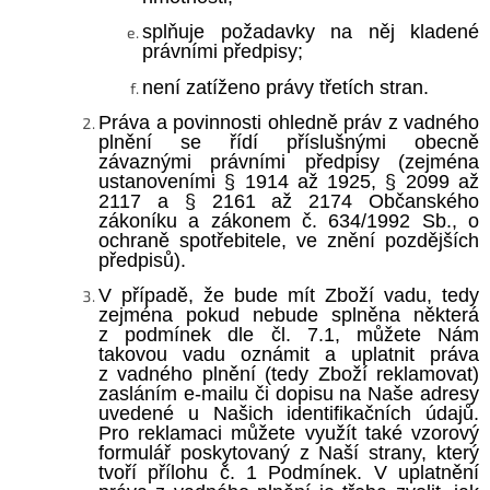
splňuje požadavky na něj kladené
právními předpisy;
není zatíženo právy třetích stran.
Práva a povinnosti ohledně práv z vadného
plnění se řídí příslušnými obecně
závaznými právními předpisy (zejména
ustanoveními § 1914 až 1925, § 2099 až
2117 a § 2161 až 2174 Občanského
zákoníku a zákonem č. 634/1992 Sb., o
ochraně spotřebitele, ve znění pozdějších
předpisů).
V případě, že bude mít Zboží vadu, tedy
zejména pokud nebude splněna některá
z podmínek dle čl. 7.1
, můžete Nám
takovou vadu oznámit a uplatnit práva
z vadného plnění (tedy Zboží reklamovat)
zasláním e-mailu či dopisu na Naše adresy
uvedené u Našich identifikačních údajů.
Pro reklamaci můžete využít také vzorový
formulář poskytovaný z Naší strany, který
tvoří přílohu č. 1
Podmínek. V uplatnění