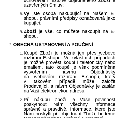
uchovávání historie objednaného Zboží a
uzavřených Smluv;
Vy
jste osoba nakupující na Našem E-
shopu, právními předpisy označovaná jako
kupující;
Zboží
je vše, co můžete nakoupit na E-
shopu.
OBECNÁ USTANOVENÍ A POUČENÍ
Koupě Zboží je možná jen přes webové
rozhraní E-shopu. Ve zvláštních případech
je možné provést koupi i telefonicky nebo
emailem, tato koupě je však podmíněna
vytvořením návrhu Objednávky
na webovém rozhraní E-shopu, který
v takovém případě může založit
Prodávající, a návrh Objednávky je zaslán
na Vaši elektronickou adresu.
Při nákupu Zboží je Vaše povinnost
poskytnout Nám všechny informace
správně a pravdivě. Informace, které jste
Nám poskytli při objednání Zboží, budeme