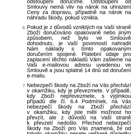
odstoupení doručíme. Odstoupení od
Smlouvy nemá vliv na nárok na uhrazení
Ceny za dopravu, případně na nárok na
náhradu škody, pokud vznikla.
Pokud je z důvodů vzniklých na Vaší straně
Zboží doručováno opakovaně nebo jiným
způsobem, než bylo ve Smlouvě
dohodnuto, je Vaší povinností nahradit
Nám náklady s tímto opakovaným
doručením spojené. Platební údaje pro
zaplacení těchto nákladů Vám zašleme na
Vaši e-mailovou adresu uvedenou ve
Smlouvě a jsou splatné 14 dnů od doručení
e-mailu.
Nebezpečí škody na Zboží na Vás přechází
v okamžiku, kdy je převezmete. V případě,
kdy Zboží nepřevezmete, s výjimkou
případů dle čl. 6.4
Podmínek, na Vás
nebezpečí škody na Zboží přechází
v okamžiku, kdy jste měli možnost ho
převzít, ale z důvodů na Vaší straně
k převzetí nedošlo. Přechod nebezpečí
škody na Zboží pro Vás znamená, že od
tohoto okamžiku nesete veškeré důsledky