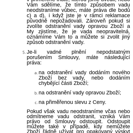
Vám sdělíme, že tímto způsobem vadu
neodstraníme vůbec, máte práva dle bodů
c) a d), i když jste je v rámci reklamace
původně nepožadovali. Zároveň pokud si
zvolíte odstranění vady opravou Zboží a
My zjistíme, že je vada neopravitelná,
oznámíme Vám to a můžete si zvolit jiný
způsob odstranění vady.
Je-li vadné plnění nepodstatným
porušením Smlouvy, máte následující
práva:
na odstranění vady dodáním nového
Zboží bez vady, nebo dodáním
chybějící části Zboží;
na odstranění vady opravou Zboží;
na přiměřenou slevu z Ceny.
Pokud však vadu neodstraníme včas nebo
odmítneme vadu odstranit, vzniká Vám
právo od Smlouvy odstoupit. Odstoupit
můžete také v případě, kdy nemůžete
Zboží řádně užívat pro opakovaný výskyt