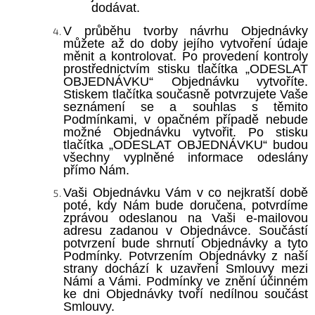
dodávat.
V průběhu tvorby návrhu Objednávky
můžete až do doby jejího vytvoření údaje
měnit a kontrolovat. Po provedení kontroly
prostřednictvím stisku tlačítka
„
ODESLAT
OBJEDNÁVKU
“
Objednávku vytvoříte.
Stiskem tlačítka současně potvrzujete Vaše
seznámení se a souhlas s těmito
Podmínkami, v opačném případě nebude
možné Objednávku vytvořit. Po stisku
tlačítka „ODESLAT OBJEDNÁVKU
“
budou
všechny vyplněné informace odeslány
přímo Nám.
Vaši Objednávku Vám v co nejkratší době
poté, kdy Nám bude doručena, potvrdíme
zprávou odeslanou na Vaši e-mailovou
adresu zadanou v Objednávce. Součástí
potvrzení bude shrnutí Objednávky a tyto
Podmínky. Potvrzením Objednávky z naší
strany dochází k uzavření Smlouvy mezi
Námi a Vámi. Podmínky ve znění účinném
ke dni Objednávky tvoří nedílnou součást
Smlouvy.