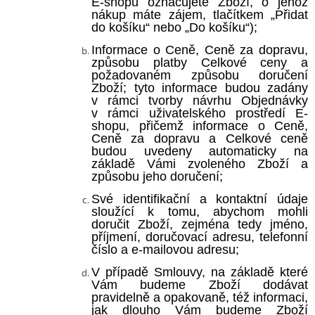
E-shopu označujete Zboží, o jehož
nákup máte zájem, tlačítkem
„Přidat
do košíku“
nebo „Do košíku“
);
Informace o Ceně, Ceně za dopravu,
způsobu platby Celkové ceny a
požadovaném způsobu doručení
Zboží; tyto informace budou zadány
v rámci tvorby návrhu Objednávky
v rámci uživatelského prostředí E-
shopu, přičemž informace o Ceně,
Ceně za dopravu a Celkové ceně
budou uvedeny automaticky na
základě Vámi zvoleného Zboží a
způsobu jeho doručení;
Své identifikační a kontaktní údaje
sloužící k tomu, abychom mohli
doručit Zboží, zejména tedy jméno,
příjmení, doručovací adresu, telefonní
číslo a e-mailovou adresu;
V případě Smlouvy, na základě které
Vám budeme Zboží dodávat
pravidelně a opakovaně, též informaci,
jak dlouho Vám budeme Zboží