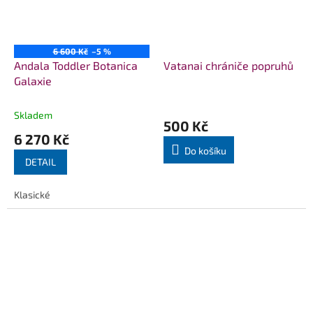
6 600 Kč
–5 %
Andala Toddler Botanica
Vatanai chrániče popruhů
Galaxie
Skladem
500 Kč
6 270 Kč
Do košíku
DETAIL
Klasické