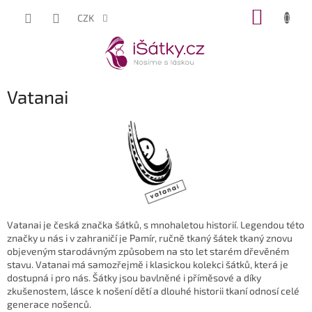
Přejít
NÁKUP
CZK
na
KOŠÍK
obsah
Vatanai
Vatanai je česká značka šátků, s mnohaletou historií. Legendou této
značky u nás i v zahraničí je Pamír, ručně tkaný šátek tkaný znovu
objeveným starodávným způsobem na sto let starém dřevěném
stavu. Vatanai má samozřejmě i klasickou kolekci šátků, která je
dostupná i pro nás. Šátky jsou bavlněné i příměsové a díky
zkušenostem, lásce k nošení dětí a dlouhé historii tkaní odnosí celé
generace nošenců.