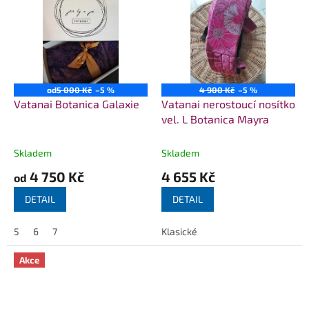
od
5 000 Kč
–5 %
4 900 Kč
–5 %
Vatanai Botanica Galaxie
Vatanai nerostoucí nosítko
vel. L Botanica Mayra
Skladem
Skladem
4 750 Kč
4 655 Kč
od
DETAIL
DETAIL
5
6
7
Klasické
Akce