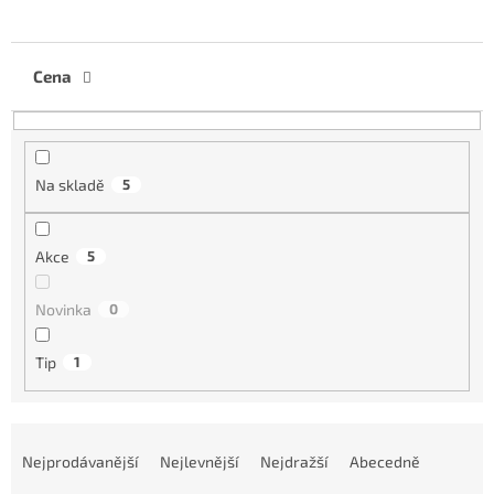
Cena
Na skladě
5
Akce
5
Novinka
0
Tip
1
Ř
a
Nejprodávanější
Nejlevnější
Nejdražší
Abecedně
z