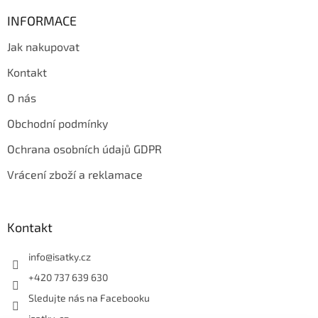
y
v
INFORMACE
ý
p
Jak nakupovat
i
s
Kontakt
u
O nás
Obchodní podmínky
Ochrana osobních údajů GDPR
Vrácení zboží a reklamace
Kontakt
info
@
isatky.cz
+420 737 639 630
Sledujte nás na Facebooku