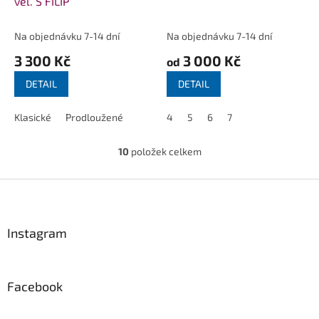
vel. S FILIP
Na objednávku 7-14 dní
Na objednávku 7-14 dní
3 300 Kč
3 000 Kč
od
DETAIL
DETAIL
Klasické
Prodloužené
4
5
6
7
10
položek celkem
O
v
l
Z
á
á
d
p
a
a
Instagram
c
t
í
í
p
r
Facebook
v
k