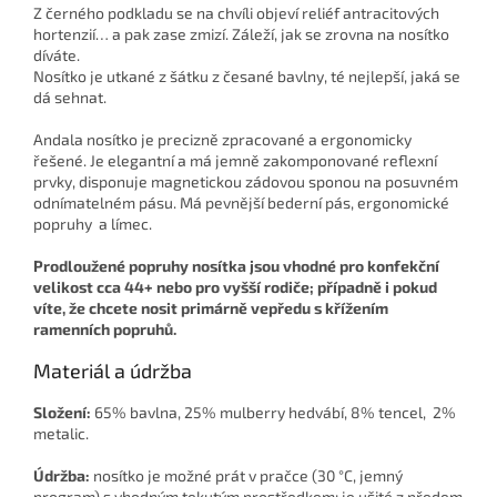
Z černého podkladu se na chvíli objeví reliéf antracitových
hortenzií… a pak zase zmizí. Záleží, jak se zrovna na nosítko
díváte.
Nosítko je utkané z šátku z česané bavlny, té nejlepší, jaká se
dá sehnat.
Andala nosítko je precizně zpracované a ergonomicky
řešené. Je elegantní a má jemně zakomponované reflexní
prvky, disponuje magnetickou zádovou sponou na posuvném
odnímatelném pásu. Má pevnější bederní pás, ergonomické
popruhy a límec.
Prodloužené popruhy nosítka jsou vhodné pro konfekční
velikost cca 44+ nebo pro vyšší rodiče; případně i pokud
víte, že chcete nosit primárně vepředu s křížením
ramenních popruhů.
Materiál a údržba
Složení:
65% bavlna, 25% mulberry hedvábí, 8% tencel, 2%
metalic.
Údržba:
nosítko je možné prát v pračce (30 °C, jemný
program) s vhodným tekutým prostředkem; je ušité z předem