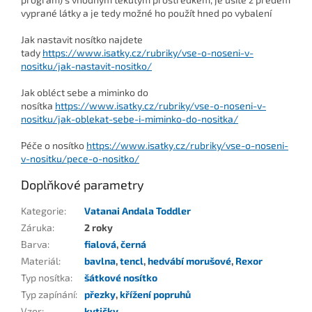
vyprané látky a je tedy možné ho použít hned po vybalení
Jak nastavit nosítko najdete
tady
https://www.isatky.cz/rubriky/vse-o-noseni-v-
nositku/jak-nastavit-nositko/
Jak obléct sebe a miminko do
nosítka
https://www.isatky.cz/rubriky/vse-o-noseni-v-
nositku/jak-oblekat-sebe-i-miminko-do-nositka/
Péče o nosítko
https://www.isatky.cz/rubriky/vse-o-noseni-
v-nositku/pece-o-nositko/
Doplňkové parametry
Kategorie
:
Vatanai Andala Toddler
Záruka
:
2 roky
Barva
:
fialová
,
černá
Materiál
:
bavlna
,
tencl
,
hedvábí morušové
,
Rexor
Typ nosítka
:
šátkové nosítko
Typ zapínání
:
přezky
,
křížení popruhů
Vzor
:
kytičky