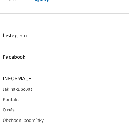
Z
á
p
a
Instagram
t
í
Facebook
INFORMACE
Jak nakupovat
Kontakt
O nás
Obchodní podmínky