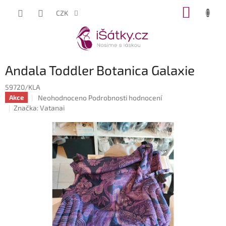
Přejít
NÁKUP
CZK
na
KOŠÍK
obsah
Andala Toddler Botanica Galaxie
59720/KLA
Průměrné
Neohodnoceno
Podrobnosti hodnocení
Akce
hodnocení
Značka:
Vatanai
produktu
je
0,0
z
5
hvězdiček.