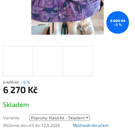
6 600 Kč
–5 %
6 600 Kč
–5 %
6 270 Kč
Měrná
Skladem
cena:
Varianta
Můžeme doručit do:
12.8.2026
Možnosti doručení