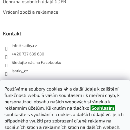
Ochrana osobních údajů GDPR
Vrácení zboží a reklamace
Kontakt
info
@
isatky.cz
+420 737 639 630
Sledujte nás na Facebooku
isatky_cz
Odebírat newsletter
Používáme soubory cookies 🍪 a další údaje k zajištění
funkčnosti webu. S vaším souhlasem i k měření chyb, k
Vložte svůj e-mail a my vám budeme zasílat informace o nových
personalizaci obsahu našich webových stránek a k
produktech na našem e-shopu.
reklamním účelům. Kliknutím na tlačítko
Souhlasím
souhlasíte s využíváním cookies a dalších údajů vč. jejich
E-mail
případného využití pro zobrazení cílené reklamy na
sociálních sítích a reklamních sítích na dalších webech.