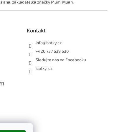
 Casiana, zakladatelka značky Mum Muah.
Kontakt
info
@
isatky.cz
+420 737 639 630
Sledujte nás na Facebooku
isatky_cz
PR