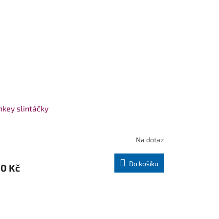
key slintáčky
Na dotaz
Do košíku
0 Kč