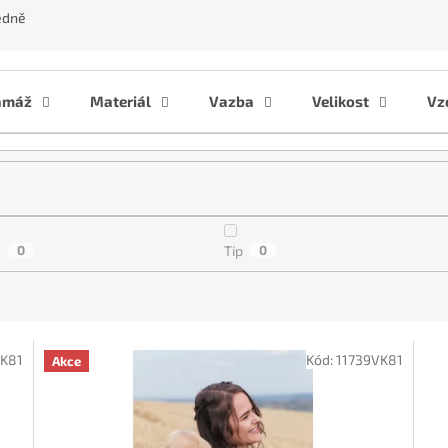
edně
amáž
Materiál
Vazba
Velikost
Vz
a
0
Tip
0
VK81
Kód:
11739VK81
Akce