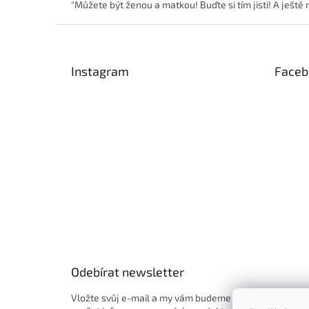
"Můžete být ženou a matkou! Buďte si tím jisti! A ješ
Z
á
p
Instagram
Faceb
a
t
í
Odebírat newsletter
Vložte svůj e-mail a my vám budeme