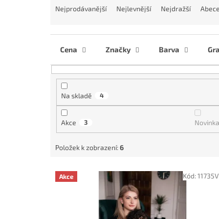
a
Nejprodávanější
Nejlevnější
Nejdražší
Abec
z
e
n
í
Cena
Značky
Barva
Gr
p
r
o
d
Na skladě
4
u
k
Akce
3
Novink
t
ů
Položek k zobrazení:
6
V
Kód:
11735
Akce
ý
p
i
s