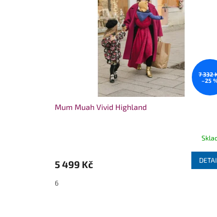
7 332 
–25 
Mum Muah Vivid Highland
Skla
DETAI
5 499 Kč
6