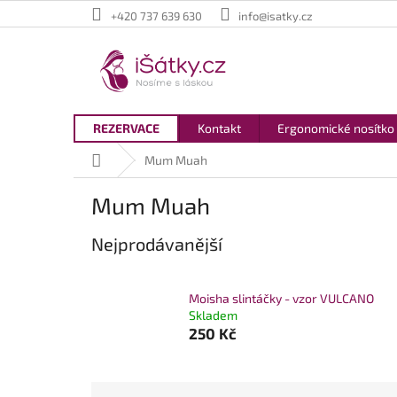
Přejít
+420 737 639 630
info@isatky.cz
na
obsah
REZERVACE
Kontakt
Ergonomické nosítko
Domů
Mum Muah
Mum Muah
Nejprodávanější
Moisha slintáčky - vzor VULCANO
Skladem
250 Kč
Ř