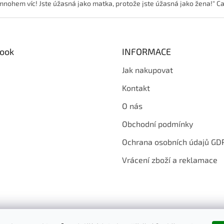
tě mnohem víc! Jste úžasná jako matka, protože jste úžasná jako žena!"
l
á
d
a
c
ook
INFORMACE
í
p
Jak nakupovat
r
v
Kontakt
k
y
O nás
v
ý
Obchodní podmínky
p
i
Ochrana osobních údajů GD
s
u
Vrácení zboží a reklamace