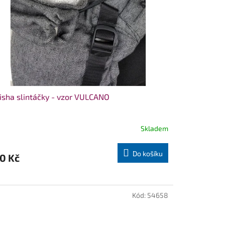
sha slintáčky - vzor VULCANO
Skladem
Do košíku
0 Kč
Kód:
54658