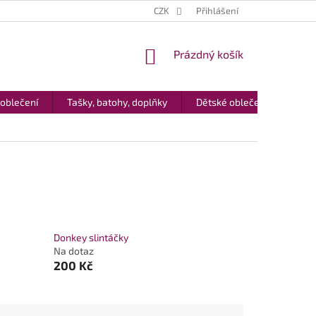
CZK
Přihlášení
NÁKUPNÍ
Prázdný košík
KOŠÍK
 oblečení
Tašky, batohy, doplňky
Dětské oblečení
Dár
Donkey slintáčky
Na dotaz
200 Kč