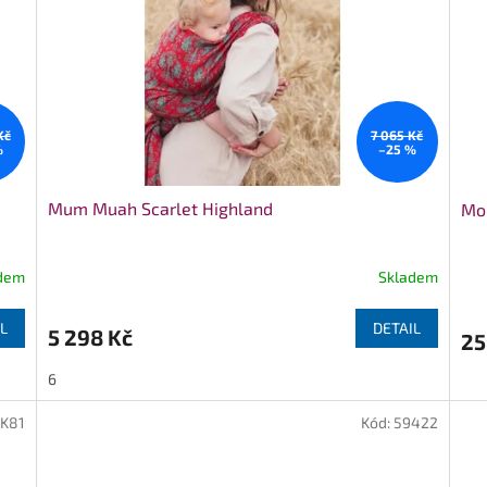
Kč
7 065 Kč
%
–25 %
Mum Muah Scarlet Highland
Moi
dem
Skladem
L
DETAIL
5 298 Kč
25
6
VK81
Kód:
59422