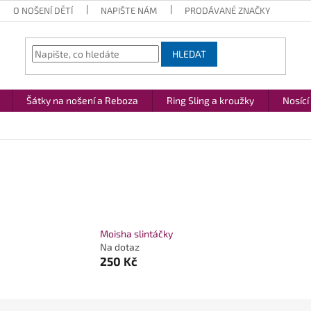
O NOŠENÍ DĚTÍ
NAPIŠTE NÁM
PRODÁVANÉ ZNAČKY
HLEDAT
Šátky na nošení a Reboza
Ring Sling a kroužky
Nosící
Moisha slintáčky
Na dotaz
250 Kč