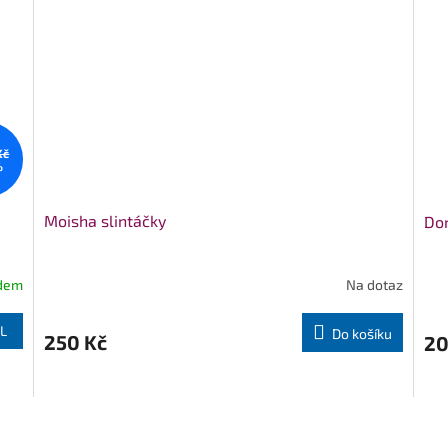
Kč
%
Moisha slintáčky
Don
dem
Na dotaz
L
Do košíku
250 Kč
20
O
v