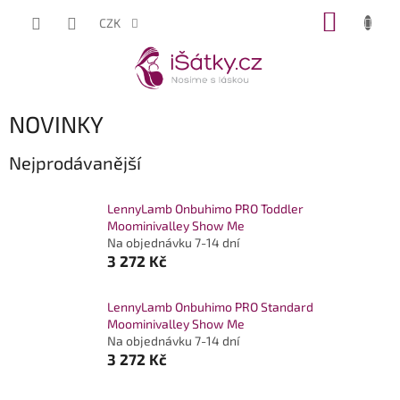
Přejít
NÁKUP
CZK
na
KOŠÍK
obsah
NOVINKY
Nejprodávanější
LennyLamb Onbuhimo PRO Toddler
Moominivalley Show Me
Na objednávku 7-14 dní
3 272 Kč
LennyLamb Onbuhimo PRO Standard
Moominivalley Show Me
Na objednávku 7-14 dní
3 272 Kč