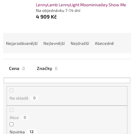
LennyLamb LennyLight Moominivalley Show Me
Na objednávku 7-14 dní
4 909 Kč
Ř
a
Nejprodávanější
Nejlevnější
Nejdražší
Abecedně
z
e
n
í
Cena
Značky
p
r
o
d
Na skladě
0
u
k
t
Akce
0
ů
Novinka
12