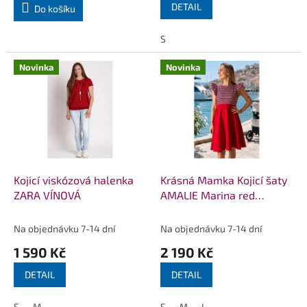
DETAIL
Do košíku
S
Novinka
Novinka
Kojicí viskózová halenka
Krásná Mamka Kojicí šaty
ZARA VÍNOVÁ
AMALIE Marina red
biobavlna + modal s
volánky
Na objednávku 7-14 dní
Na objednávku 7-14 dní
1 590 Kč
2 190 Kč
DETAIL
DETAIL
S
M
S
M
L