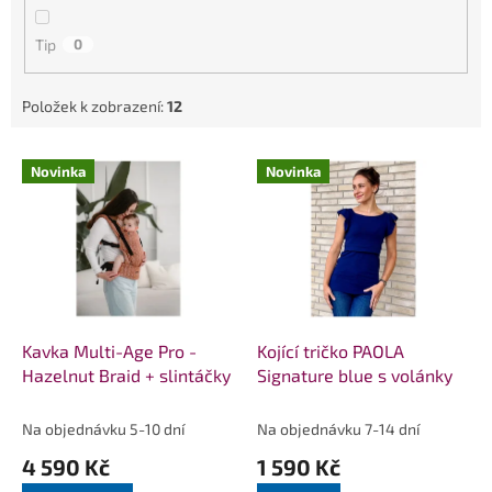
Tip
0
Položek k zobrazení:
12
V
Novinka
Novinka
ý
p
i
s
p
r
o
d
Kavka Multi-Age Pro -
Kojící tričko PAOLA
u
Hazelnut Braid + slintáčky
Signature blue s volánky
k
t
Na objednávku 5-10 dní
Na objednávku 7-14 dní
ů
4 590 Kč
1 590 Kč