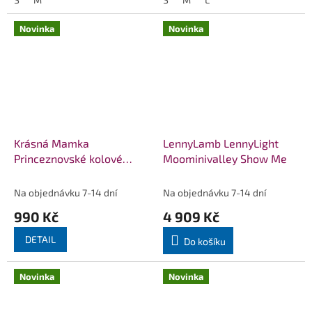
Novinka
Novinka
Krásná Mamka
LennyLamb LennyLight
Princeznovské kolové
Moominivalley Show Me
maxi šaty Vintage RUBY
Na objednávku 7-14 dní
Na objednávku 7-14 dní
990 Kč
4 909 Kč
DETAIL
Do košíku
Novinka
Novinka