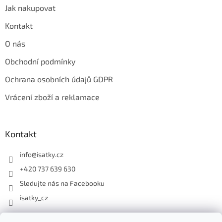
p
Jak nakupovat
i
s
Kontakt
u
O nás
Obchodní podmínky
Ochrana osobních údajů GDPR
Vrácení zboží a reklamace
Kontakt
info
@
isatky.cz
+420 737 639 630
Sledujte nás na Facebooku
isatky_cz