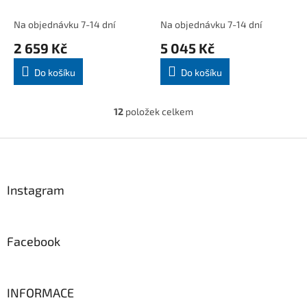
délka 1,8 m
Na objednávku 7-14 dní
Na objednávku 7-14 dní
2 659 Kč
5 045 Kč
Do košíku
Do košíku
12
položek celkem
O
v
l
Z
á
á
d
p
a
a
Instagram
c
t
í
í
p
r
Facebook
v
k
y
v
INFORMACE
ý