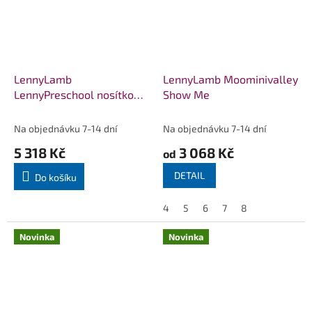
LennyLamb
LennyLamb Moominivalley
LennyPreschool nosítko
Show Me
Moominivalley Show Me
Na objednávku 7-14 dní
Na objednávku 7-14 dní
5 318 Kč
3 068 Kč
od
DETAIL
Do košíku
4
5
6
7
8
Novinka
Novinka