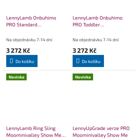
LennyLamb Onbuhimo
LennyLamb Onbuhimo
PRO Standard
PRO Toddler
Moominivalley Show Me
Moominivalley Show Me
Na objednávku 7-14 dní
Na objednávku 7-14 dní
3 272 Kč
3 272 Kč
Do košíku
Do košíku
Novinka
Novinka
LennyLamb Ring Sling
LennyUpGrade verze PRO
Moominivalley Show Me -
Moominivalley Show Me