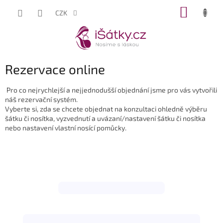
Přejít
NÁKUP
CZK
na
KOŠÍK
obsah
Rezervace online
Pro co nejrychlejší a nejjednodušší objednání jsme pro vás vytvořili
náš rezervační systém.
Vyberte si, zda se chcete objednat na konzultaci ohledně výběru
šátku či nosítka, vyzvednutí a uvázaní/nastavení šátku či nosítka
nebo nastavení vlastní nosící pomůcky.