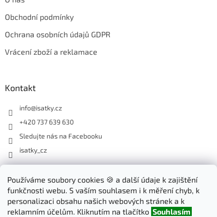
Obchodní podmínky
Ochrana osobních údajů GDPR
Vrácení zboží a reklamace
Kontakt
info
@
isatky.cz
+420 737 639 630
Sledujte nás na Facebooku
isatky_cz
Odebírat newsletter
Používáme soubory cookies 🍪 a další údaje k zajištění
funkčnosti webu. S vaším souhlasem i k měření chyb, k
Vložte svůj e-mail a my vám budeme zasílat informace o nových
personalizaci obsahu našich webových stránek a k
produktech na našem e-shopu.
reklamním účelům. Kliknutím na tlačítko
Souhlasím