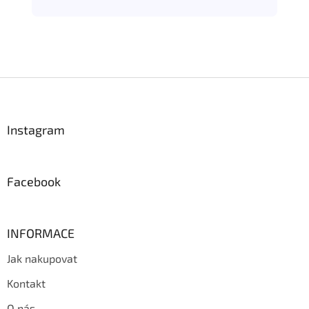
Z
á
p
a
Instagram
t
í
Facebook
INFORMACE
Jak nakupovat
Kontakt
O nás