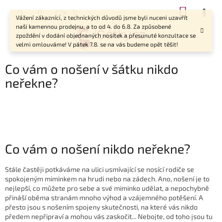
Přejít
NÁKUP
CZK
na
Vážení zákazníci, z technických důvodů jsme byli nuceni uzavřít
KOŠÍK
obsah
naši kamennou prodejnu, a to od 4. do 6.8. Za způsobené
zpoždění v dodání objednaných nosítek a přesunuté konzultace se
velmi omlouváme! V pátek 7.8. se na vás budeme opět těšit!
Co vám o nošení v šátku nikdo
neřekne?
Co vám o nošení nikdo neřekne?
Stále častěji potkáváme na ulici usmívající se nosící rodiče se
spokojeným miminkem na hrudi nebo na zádech. Ano, nošení je to
nejlepší, co můžete pro sebe a své miminko udělat, a nepochybně
přináší oběma stranám mnoho výhod a vzájemného potěšení. A
přesto jsou s nošením spojeny skutečnosti, na které vás nikdo
předem nepřipraví a mohou vás zaskočit... Nebojte, od toho jsou tu