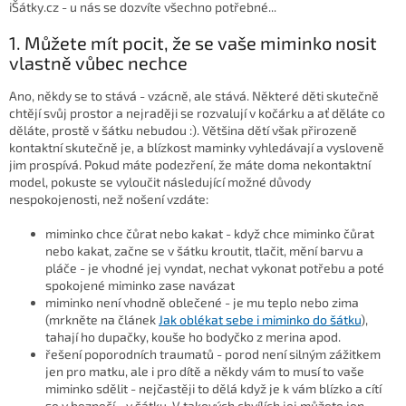
iŠátky.cz - u nás se dozvíte všechno potřebné...
1. Můžete mít pocit, že se vaše miminko nosit
vlastně vůbec nechce
Ano, někdy se to stává - vzácně, ale stává. Některé děti skutečně
chtějí svůj prostor a nejraději se rozvalují v kočárku a ať děláte co
děláte, prostě v šátku nebudou :). Většina dětí však přirozeně
kontaktní skutečně je, a blízkost maminky vyhledávají a vysloveně
jim prospívá. Pokud máte podezření, že máte doma nekontaktní
model, pokuste se vyloučit následující možné důvody
nespokojenosti, než nošení vzdáte:
miminko chce čůrat nebo kakat - když chce miminko čůrat
nebo kakat, začne se v šátku kroutit, tlačit, mění barvu a
pláče - je vhodné jej vyndat, nechat vykonat potřebu a poté
spokojené miminko zase navázat
miminko není vhodně oblečené - je mu teplo nebo zima
(mrkněte na článek
Jak oblékat sebe i miminko do šátku
),
tahají ho dupačky, kouše ho bodyčko z merina apod.
řešení poporodních traumatů - porod není silným zážitkem
jen pro matku, ale i pro dítě a někdy vám to musí to vaše
miminko sdělit - nejčastěji to dělá když je k vám blízko a cítí
se v bezpečí - v šátku. V takových chvílích jej můžete jen