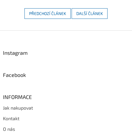
PŘEDCHOZÍ ČLÁNEK
DALŠÍ ČLÁNEK
Z
á
p
a
Instagram
t
í
Facebook
INFORMACE
Jak nakupovat
Kontakt
O nás