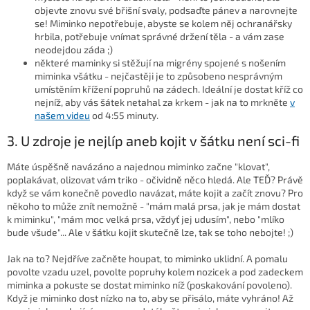
objevte znovu své břišní svaly, podsaďte pánev a narovnejte
se! Miminko nepotřebuje, abyste se kolem něj ochranářsky
hrbila, potřebuje vnímat správné držení těla - a vám zase
neodejdou záda ;)
některé maminky si stěžují na migrény spojené s nošením
miminka všátku - nejčastěji je to způsobeno nesprávným
umístěním křížení popruhů na zádech. Ideální je dostat kříž co
nejníž, aby vás šátek netahal za krkem - jak na to mrkněte
v
našem videu
od 4:55 minuty.
3. U zdroje je nejlíp aneb kojit v šátku není sci-fi
Máte úspěšně navázáno a najednou miminko začne "klovat",
poplakávat, olizovat vám triko - očividně něco hledá. Ale TEĎ? Právě
když se vám konečně povedlo navázat, máte kojit a začít znovu? Pro
někoho to může znít nemožně - "mám malá prsa, jak je mám dostat
k miminku", "mám moc velká prsa, vždyť jej udusím", nebo "mlíko
bude všude"... Ale v šátku kojit skutečně lze, tak se toho nebojte! ;)
Jak na to? Nejdříve začněte houpat, to miminko uklidní. A pomalu
povolte vzadu uzel, povolte popruhy kolem nozicek a pod zadeckem
miminka a pokuste se dostat miminko níž (poskakování povoleno).
Když je miminko dost nízko na to, aby se přisálo, máte vyhráno! Až