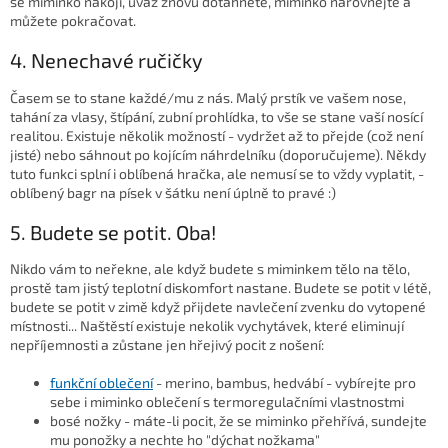
se miminko nakojí, úvaz znovu dotáhněte, miminko narovnejte a
můžete pokračovat.
4. Nenechavé ručičky
Časem se to stane každé/mu z nás. Malý prstík ve vašem nose,
tahání za vlasy, štípání, zubní prohlídka, to vše se stane vaší nosící
realitou. Existuje několik možností - vydržet až to přejde (což není
jisté) nebo sáhnout po kojícím náhrdelníku (doporučujeme). Někdy
tuto funkci splní i oblíbená hračka, ale nemusí se to vždy vyplatit, -
oblíbený bagr na písek v šátku není úplně to pravé :)
5. Budete se potit. Oba!
Nikdo vám to neřekne, ale když budete s miminkem tělo na tělo,
prostě tam jistý teplotní diskomfort nastane. Budete se potit v létě,
budete se potit v zimě když přijdete navlečení zvenku do vytopené
místnosti... Naštěstí existuje nekolik vychytávek, které eliminují
nepříjemnosti a zůstane jen hřejivý pocit z nošení:
funkční oblečení
- merino, bambus, hedvábí - vybírejte pro
sebe i miminko oblečení s termoregulačními vlastnostmi
bosé nožky - máte-li pocit, že se miminko přehřívá, sundejte
mu ponožky a nechte ho "dýchat nožkama"