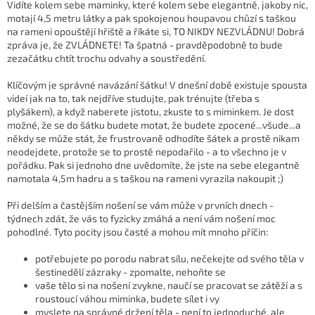
Vidíte kolem sebe maminky, které kolem sebe elegantně, jakoby nic,
motají 4,5 metru látky a pak spokojenou houpavou chůzí s taškou
na rameni opouštějí hřiště a říkáte si, TO NIKDY NEZVLÁDNU! Dobrá
zpráva je, že ZVLÁDNETE! Ta špatná - pravděpodobně to bude
zezačátku chtít trochu odvahy a soustředění.
Klíčovým je správné navázání šátku! V dnešní době existuje spousta
videí jak na to, tak nejdříve studujte, pak trénujte (třeba s
plyšákem), a když naberete jistotu, zkuste to s miminkem. Je dost
možné, že se do šátku budete motat, že budete zpocené...všude...a
někdy se může stát, že frustrovaně odhodíte šátek a prostě nikam
neodejdete, protože se to prostě nepodařilo - a to všechno je v
pořádku. Pak si jednoho dne uvědomíte, že jste na sebe elegantně
namotala 4,5m hadru a s taškou na rameni vyrazila nakoupit ;)
Při delším a častějším nošení se vám může v prvních dnech -
týdnech zdát, že vás to fyzicky zmáhá a není vám nošení moc
pohodlné. Tyto pocity jsou časté a mohou mít mnoho příčin:
potřebujete po porodu nabrat sílu, nečekejte od svého těla v
šestinedělí zázraky - zpomalte, nehoňte se
vaše tělo si na nošení zvykne, naučí se pracovat se zátěží a s
roustoucí váhou miminka, budete sílet i vy
myslete na správné držení těla - není to jednoduché, ale