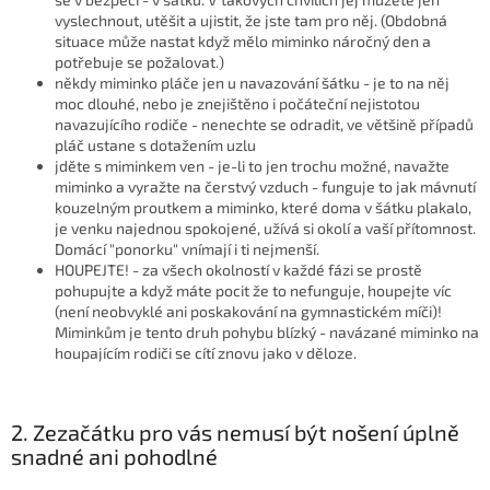
vyslechnout, utěšit a ujistit, že jste tam pro něj. (Obdobná
situace může nastat když mělo miminko náročný den a
potřebuje se požalovat.)
někdy miminko pláče jen u navazování šátku - je to na něj
moc dlouhé, nebo je znejištěno i počáteční nejistotou
navazujícího rodiče - nenechte se odradit, ve většině případů
pláč ustane s dotažením uzlu
jděte s miminkem ven - je-li to jen trochu možné, navažte
miminko a vyražte na čerstvý vzduch - funguje to jak mávnutí
kouzelným proutkem a miminko, které doma v šátku plakalo,
je venku najednou spokojené, užívá si okolí a vaší přítomnost.
Domácí "ponorku" vnímají i ti nejmenší.
HOUPEJTE! - za všech okolností v každé fázi se prostě
pohupujte a když máte pocit že to nefunguje, houpejte víc
(není neobvyklé ani poskakování na gymnastickém míči)!
Miminkům je tento druh pohybu blízký - navázané miminko na
houpajícím rodiči se cítí znovu jako v děloze.
2. Zezačátku pro vás nemusí být nošení úplně
snadné ani pohodlné