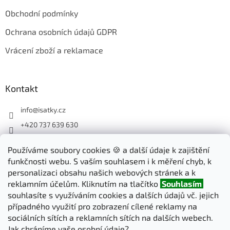
Obchodní podmínky
Ochrana osobních údajů GDPR
Vrácení zboží a reklamace
Kontakt
info
@
isatky.cz
+420 737 639 630
Sledujte nás na Facebooku
Používáme soubory cookies 🍪 a další údaje k zajištění
isatky_cz
funkčnosti webu. S vaším souhlasem i k měření chyb, k
personalizaci obsahu našich webových stránek a k
reklamním účelům. Kliknutím na tlačítko
Souhlasím
Odebírat newsletter
souhlasíte s využíváním cookies a dalších údajů vč. jejich
případného využití pro zobrazení cílené reklamy na
sociálních sítích a reklamních sítích na dalších webech.
PŘIHLÁSIT
Jak chráníme vaše osobní údaje?