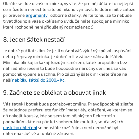
Obrňte se! Jde o vaše miminko, vy víte, že pro něj děláte to nejlepší
co můžete a nenechte si to od nikoho vymluvit. Je dobré mít v záloze
připravené
argumenty
i odborné články. Věřte tomu, že to nebude
trvat dlouho a vaše okolí samo uvidí, že máte spokojené miminko,
které rozhodně není přidušený rozmazlenec ;).
8. Jeden šátek nestačí
Je dobré počítat s tím, že je-li nošení váš výlučný způsob uspávání
nebo přepravy miminka, je dobré mít v záloze náhradní šátek.
Miminka blinkají a kakají každým směrem, šátek propotíte a bez
náhradního řešení to bude hooooodně náročný den, než se váš
pomocník vypere a uschne. Pro záložný šátek mrkněte třeba na
naší
nabídku šátků do 2000,- Kč
.
9. Začnete se oblékat a obouvat jinak
Váš šatník i botník bude potřebovat změnu. Pravděpodobně zjistíte,
že najednou preferujete funkční materiály, oblečení, ve kterém se
dá nakojit, kousky, kde se sem tam nějaký ten flek ztratí a
podpatkům dáte na pár let sbohem. Nezoufejte, současný trh
nosícího oblečení
se neustále rozšiřuje a není nemožné být
oblečena slušivě a funkčně zároveň.