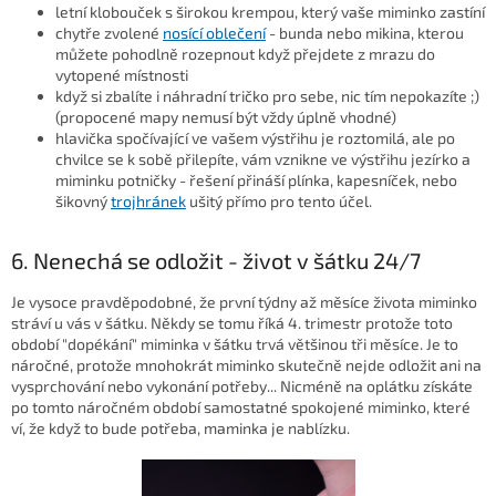
letní klobouček s širokou krempou, který vaše miminko zastíní
chytře zvolené
nosící oblečení
- bunda nebo mikina, kterou
můžete pohodlně rozepnout když přejdete z mrazu do
vytopené místnosti
když si zbalíte i náhradní tričko pro sebe, nic tím nepokazíte ;)
(propocené mapy nemusí být vždy úplně vhodné)
hlavička spočívající ve vašem výstřihu je roztomilá, ale po
chvilce se k sobě přilepíte, vám vznikne ve výstřihu jezírko a
miminku potničky - řešení přináší plínka, kapesníček, nebo
šikovný
trojhránek
ušitý přímo pro tento účel.
6. Nenechá se odložit - život v šátku 24/7
Je vysoce pravděpodobné, že první týdny až měsíce života miminko
stráví u vás v šátku. Někdy se tomu říká 4. trimestr protože toto
období "dopékání" miminka v šátku trvá většinou tři měsíce. Je to
náročné, protože mnohokrát miminko skutečně nejde odložit ani na
vysprchování nebo vykonání potřeby... Nicméně na oplátku získáte
po tomto náročném období samostatné spokojené miminko, které
ví, že když to bude potřeba, maminka je nablízku.