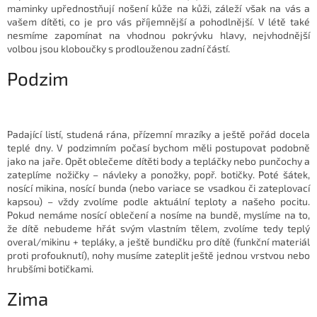
maminky upřednostňují nošení kůže na kůži, záleží však na vás a
vašem dítěti, co je pro vás příjemnější a pohodlnější. V létě také
nesmíme zapomínat na vhodnou pokrývku hlavy, nejvhodnější
volbou jsou kloboučky s prodlouženou zadní částí.
Podzim
Padající listí, studená rána, přízemní mrazíky a ještě pořád docela
teplé dny. V podzimním počasí bychom měli postupovat podobně
jako na jaře. Opět oblečeme dítěti body a tepláčky nebo punčochy a
zateplíme nožičky – návleky a ponožky, popř. botičky. Poté šátek,
nosící mikina, nosící bunda (nebo variace se vsadkou či zateplovací
kapsou) – vždy zvolíme podle aktuální teploty a našeho pocitu.
Pokud nemáme nosící oblečení a nosíme na bundě, myslíme na to,
že dítě nebudeme hřát svým vlastním tělem, zvolíme tedy teplý
overal/mikinu + tepláky, a ještě bundičku pro dítě (funkční materiál
proti profouknutí), nohy musíme zateplit ještě jednou vrstvou nebo
hrubšími botičkami.
Zima