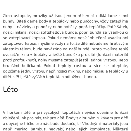
Zima ustupuje, mrazíky už jsou jenom přízemní, odkládáme zimní
bundy. Dítěti dáme body a tepláčky nebo punčochy, vždy zateplíme
nohy – návleky a ponožky nebo botičky, popř. tepláčky. Poté šátek,
nosící mikina, nosící softshellová bunda, popř. bunda se vsadkou či
se zateplovací kapsou. Pokud nemáme nosící oblečení, vsadku ani
zateplovací kapsu, myslíme vždy na to, že dítě nebudeme hřát svým
vlastním tělem, bude navázáno na naší bundě, proto zvolíme teplý
overal/mikinu + tepláky, a ještě bundičku pro dítě (funkční materiál
proti profouknutí), nohy musíme zateplit ještě jednou vrstvou nebo
hrubšími botičkami. Pokud teploty rostou a více se otepluje,
odložíme jednu vrstvu, např. nosící mikinu, nebo mikinu a tepláčky u
dítěte. Při ještě vyšších teplotách odložíme i bundu.
Léto
V horkém létě a při vysokých teplotách nejvíce oceníme funkční
oblečení, jak pro nás, tak pro dítě. Body s dlouhým rukávem pro dítě
a obyčejné tričko pro nás bude dostačující. Vhodnými materiály jsou
např. merino, bambus, hedvábí, nebo jejich kombinace. Některé