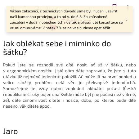
Přejít
NÁKUP
CZK
na
Vážení zákazníci, z technických důvodů jsme byli nuceni uzavřít
KOŠÍK
obsah
naši kamennou prodejnu, a to od 4. do 6.8. Za způsobené
zpoždění v dodání objednaných nosítek a přesunuté konzultace se
velmi omlouváme! V pátek 7.8. se na vás budeme opět těšit!
Jak oblékat sebe i miminko do
šátku?
Pokud jste se rozhodli své dítě nosit, ať už v šátku, nebo
v ergonomickém nosítku, jistě nám dáte zapravdu, že jste si tuto
otázku již nejméně jedenkrát položili. Ač může jít na první pohled o
velice složitý problém, celá věc je překvapivě jednoduchá.
Samozřejmě je vždy nutno zohlednit aktuální počasí (Česká
republika je široký pojem, na Kvildě může být jiné počasí než v Brně,
že), dále zimomřivost dítěte i nosiče, dobu, po kterou bude dítě
neseno, věk dítěte apod.
Jaro