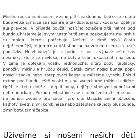
Mnoho rodičů není nošení v zimě příliš nakloněno, bojí se, že dítěti
bude velká zima, že se nezahřeje tak dobře, jako v kočárku. Opak je
ale pravdou! V případě použití nosícího oblečení dítě máme pod
bundou, hřejeme jej svým vlastním tělem a poskytujeme mu právě
tu teplotu, kterou potřebuje. Nošení v zimě bývá často
nejpříjemnější, je jen třeba dát si pozor na zmrzlou zem a kluzké
podrážky. Nejvhodnější je si pořídit k nosící výbavě ještě tzv.
nesmeky, které se navlékají na boty a brání uklouznutí i na ledu.
V zimě je oblékání vcelku jednoduché, dítěti body, tepláčky,
ponožky, mikinu a hrubou čepici. Šátek, zimní nosící bunda, popř.
nosící vsadka nebo zateplovací kapsa a můžeme vyrazit! Pokud
máme pod bundu ještě nosící mikinu, vynecháme mikinu u dítěte.
Opět je třeba dobře zateplit nohy, nejlépe vlněnými ponožkami
nebo botičkami. Pokud nevlastníme nosící oblečení a chceme nosit
na bundě, zvolíme pro sebe i pro dítě klasické zimní oblečení,
kalhoty, svetr, zimní kombinéza nebo zateplené kalhoty plus bunda,
zimní boty, zimní čepice.
Užívejme si nošení našich dětí