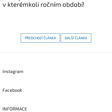
v kterémkoli ročním období!
PŘEDCHOZÍ ČLÁNEK
DALŠÍ ČLÁNEK
Z
á
p
a
Instagram
t
í
Facebook
INFORMACE