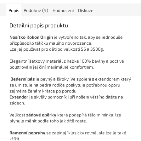
Popis
Podobné (4)
Hodnocení
Diskuze
Detailní popis produktu
Nosítko Kokon Origin
je vytvořeno tak, aby se jednoduše
přizpůsobilo tělíčku malého novorozence.
Lze jej používat pro děti od velikosti 56 a 3500g.
Elegantní šátkový materiál z hebké 100% bavlny a poctivé
polstrování jej činí maximálně komfortním.
Bederní pás
je pevný a široký. Ve spojení s extendorem který
se umisťuje na bedra rodiče poskytuje potřebnou oporu
zejména ženám krátce po porodu.
Extendor
je skvělý pomocník i při nošení většího dítěte na
zádech.
Velikost
zádové opěrky
která podepírá tělo miminka, lze
plynule měnit podle toho jak dítě roste.
Ramenní popruhy
se zapínají klasicky rovně, ale lze je také
křížit.