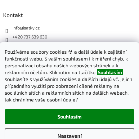
Kontakt
info
@
isatky.cz
+420 737 639 630
Sledujte nás na Facebooku
Používáme soubory cookies 🍪 a další údaje k zajištění
isatky_cz
funkčnosti webu. S vaším souhlasem i k měření chyb, k
personalizaci obsahu našich webových stránek a k
reklamním účelům. Kliknutím na tlačítko
Souhlasím
Odebírat newsletter
souhlasíte s využíváním cookies a dalších údajů vč. jejich
případného využití pro zobrazení cílené reklamy na
sociálních sítích a reklamních sítích na dalších webech.
PŘIHLÁSIT
Jak chráníme vaše osobní údaje?
SE
Souhlasím
Vytvořil Shoptet
Nastavení