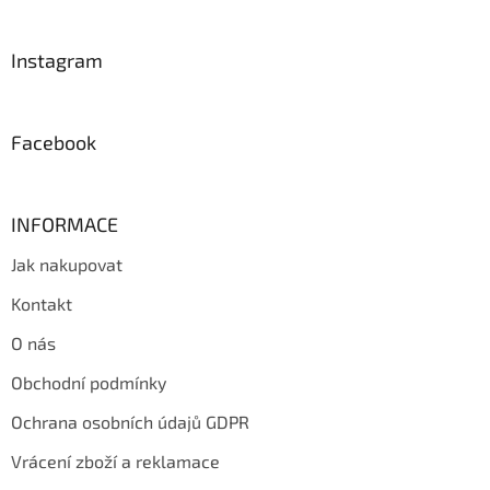
á
p
a
Instagram
t
í
Facebook
INFORMACE
Jak nakupovat
Kontakt
O nás
Obchodní podmínky
Ochrana osobních údajů GDPR
Vrácení zboží a reklamace