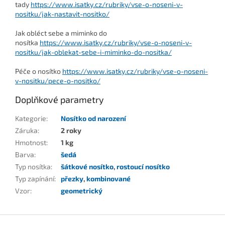
tady
https://www.isatky.cz/rubriky/vse-o-noseni-v-
nositku/jak-nastavit-nositko/
Jak obléct sebe a miminko do
nosítka
https://www.isatky.cz/rubriky/vse-o-noseni-v-
nositku/jak-oblekat-sebe-i-miminko-do-nositka/
Péče o nosítko
https://www.isatky.cz/rubriky/vse-o-noseni-
v-nositku/pece-o-nositko/
Doplňkové parametry
Kategorie
:
Nosítko od narození
Záruka
:
2 roky
Hmotnost
:
1 kg
Barva
:
šedá
Typ nosítka
:
šátkové nosítko
,
rostoucí nosítko
Typ zapínání
:
přezky
,
kombinované
Vzor
:
geometrický
Z