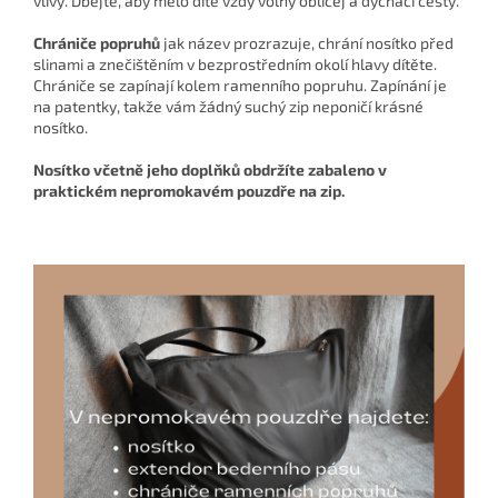
vlivy. Dbejte, aby mělo dítě vždy volný obličej a dýchací cesty.
Chrániče popruhů
jak název prozrazuje, chrání nosítko před
slinami a znečištěním v bezprostředním okolí hlavy dítěte.
Chrániče se zapínají kolem ramenního popruhu. Zapínání je
na patentky, takže vám žádný suchý zip neponičí krásné
nosítko.
Nosítko včetně jeho doplňků obdržíte zabaleno v
praktickém nepromokavém pouzdře na zip.