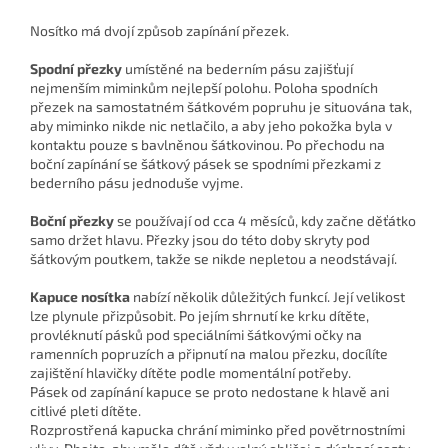
Nosítko má dvojí způsob zapínání přezek.
Spodní přezky
umístěné na bederním pásu zajišťují
nejmenším miminkům nejlepší polohu. Poloha spodních
přezek na samostatném šátkovém popruhu je situována tak,
aby miminko nikde nic netlačilo, a aby jeho pokožka byla v
kontaktu pouze s bavlněnou šátkovinou. Po přechodu na
boční zapínání se šátkový pásek se spodními přezkami z
bederního pásu jednoduše vyjme.
Boční přezky
se používají od cca 4 měsíců, kdy začne děťátko
samo držet hlavu. Přezky jsou do této doby skryty pod
šátkovým poutkem, takže se nikde nepletou a neodstávají.
Kapuce nosítka
nabízí několik důležitých funkcí. Její velikost
lze plynule přizpůsobit. Po jejím shrnutí ke krku dítěte,
provléknutí pásků pod speciálními šátkovými očky na
ramenních popruzích a připnutí na malou přezku, docílíte
zajištění hlavičky dítěte podle momentální potřeby.
Pásek od zapínání kapuce se proto nedostane k hlavě ani
citlivé pleti dítěte.
Rozprostřená kapucka chrání miminko před povětrnostními