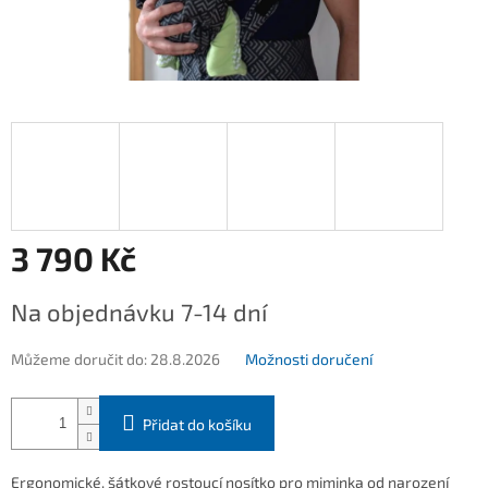
3 790 Kč
Měrná
Na objednávku 7-14 dní
cena:
Můžeme doručit do:
28.8.2026
Možnosti doručení
Přidat do košíku
Ergonomické, šátkové rostoucí nosítko pro miminka od narození