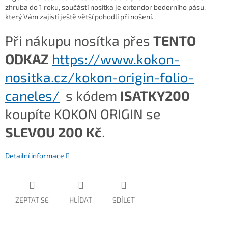
zhruba do 1 roku, součástí nosítka je extendor bederního pásu,
který Vám zajistí ještě větší pohodlí při nošení.
Při nákupu nosítka přes
TENTO
ODKAZ
https://www.kokon-
nositka.cz/kokon-origin-folio-
caneles/
s kódem
ISATKY200
koupíte KOKON ORIGIN se
SLEVOU 200 Kč
.
Detailní informace
ZEPTAT SE
HLÍDAT
SDÍLET