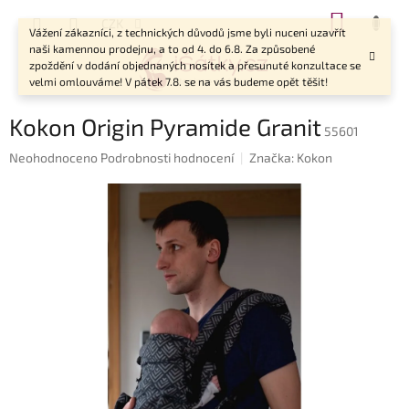
Přejít
NÁKUP
CZK
na
Vážení zákazníci, z technických důvodů jsme byli nuceni uzavřít
KOŠÍK
obsah
naši kamennou prodejnu, a to od 4. do 6.8. Za způsobené
zpoždění v dodání objednaných nosítek a přesunuté konzultace se
velmi omlouváme! V pátek 7.8. se na vás budeme opět těšit!
Kokon Origin Pyramide Granit
55601
Průměrné
Neohodnoceno
Podrobnosti hodnocení
Značka:
Kokon
hodnocení
produktu
je
0,0
z
5
hvězdiček.