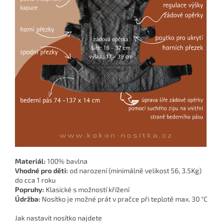
Materiál:
100% bavlna
Vhodné pro děti:
od narození (minimálně velikost 56, 3.5Kg)
do cca 1 roku
Popruhy:
Klasické s možností křížení
Údržba:
Nosítko je možné prát v pračce při teplotě max. 30 °C
Jak nastavit nosítko najdete