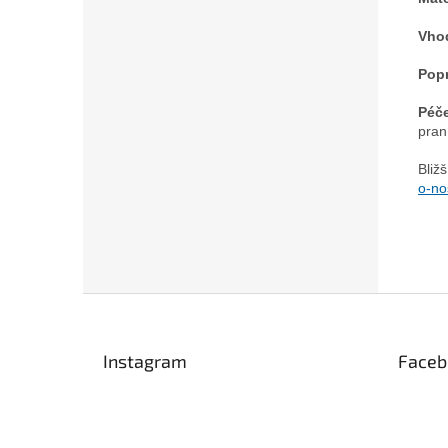
Vho
Pop
Péč
pran
Bliž
o-no
Z
á
p
Instagram
Faceb
a
t
í