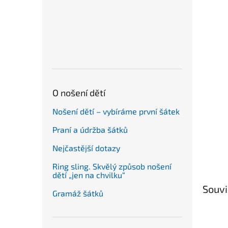
n
e
l
O nošení dětí
Nošení dětí – vybíráme první šátek
Praní a údržba šátků
Nejčastější dotazy
Ring sling. Skvělý způsob nošení
dětí „jen na chvilku“
Souvi
Gramáž šátků