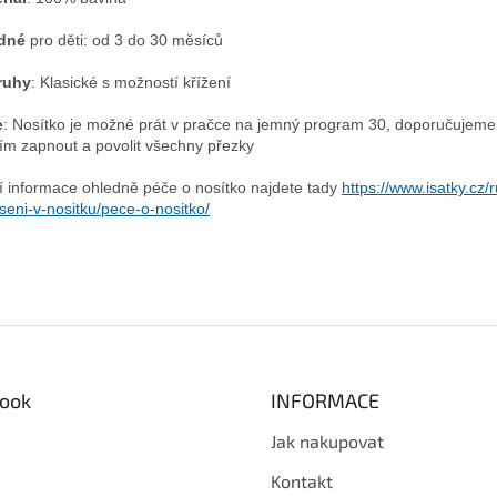
dné
pro děti: od 3 do 30 měsíců
ruhy
: Klasické s možností křížení
e
: Nosítko je možné prát v pračce na jemný program 30, doporučujeme
ím zapnout a povolit všechny přezky
ší informace ohledně péče o nosítko najdete tady
https://www.isatky.cz/
seni-v-nositku/pece-o-nositko/
ook
INFORMACE
Jak nakupovat
Kontakt