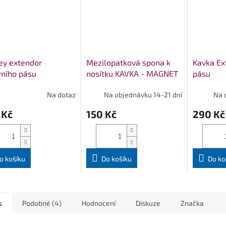
ey extendor
Mezilopatková spona k
Kavka Ex
ního pásu
nosítku KAVKA - MAGNET
pásu
Na dotaz
Na objednávku 14-21 dní
Na 
 Kč
150 Kč
290 Kč
o košíku
Do košíku
Do ko
s
Podobné (4)
Hodnocení
Diskuze
Značka