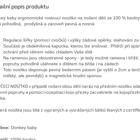
ailní popis produktu
ey baby ergonomické rostoucí nosítko na nošení dětí ze 100 % bavlny
i pohodlná,
prodyšná a zároveň pevná a nosná
Regulace šířky (pomocí cvočků) i výšky zádové opěrky, stahování za
Součástí je obdélníková kapucka, kterou lze srolovat. Přidrží při spán
ochrání před větrem nebo chladem Vaše dítě
Na ramenou jsou oboustranné spony - je tedy možné ramena i křížit
popruhy pohodlně utáhnete s dítětem na břiše i na zádech
Toto nosítko disponuje pevný bederním pásem (je vyšší o 2cm a tenč
měkký, ale pevnější) a magnetická hrudní sponou
ČECÍ NOSÍTKO v případě nošení obou dětí naráz na předním nosítku od
nní popruhy a pomocí rozepínací kojo přezky zacvaknete na kojopřezk
tka.
erá nosítka jsou šitá z vypraných a vysrážených šátků tkaných z certif
obce:
Donkey baby
riál
: 100% bavlna