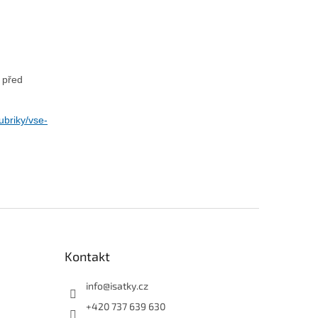
 před
rubriky/vse-
Kontakt
info
@
isatky.cz
+420 737 639 630