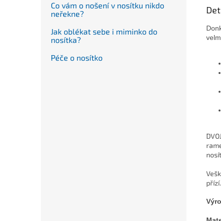
Co vám o nošení v nosítku nikdo
Det
neřekne?
Donk
Jak oblékat sebe i miminko do
velm
nosítka?
Péče o nosítko
DVOJ
rame
nosí
Vešk
přízí.
Výr
Mate