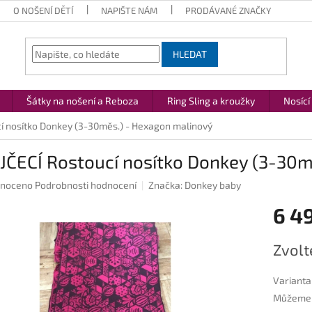
O NOŠENÍ DĚTÍ
NAPIŠTE NÁM
PRODÁVANÉ ZNAČKY
HLEDAT
Šátky na nošení a Reboza
Ring Sling a kroužky
Nosící
í nosítko Donkey (3-30měs.) - Hexagon malinový
JČECÍ Rostoucí nosítko Donkey (3-30m
né
noceno
Podrobnosti hodnocení
Značka:
Donkey baby
ení
6 4
u
Měrná
Zvolt
cena:
ek.
Varianta
Můžeme d