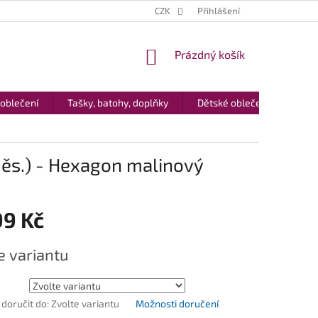
CZK
Přihlášení
NÁKUPNÍ
Prázdný košík
KOŠÍK
 oblečení
Tašky, batohy, doplňky
Dětské oblečení
Dár
ěs.) - Hexagon malinový
99 Kč
e variantu
oručit do:
Zvolte variantu
Možnosti doručení