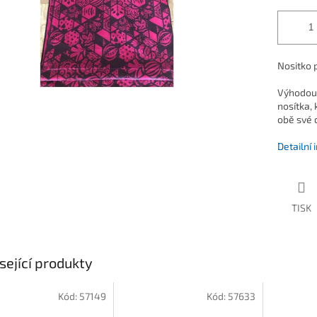
Nositko 
Výhodou 
nosítka,
obě své d
Detailní
TISK
sející produkty
Kód:
57149
Kód:
57633