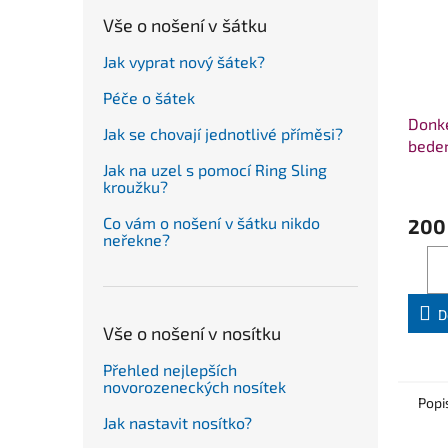
Vše o nošení v šátku
Jak vyprat nový šátek?
Péče o šátek
Donk
Jak se chovají jednotlivé příměsi?
beder
Jak na uzel s pomocí Ring Sling
kroužku?
Co vám o nošení v šátku nikdo
200
neřekne?
D
Vše o nošení v nosítku
Přehled nejlepších
novorozeneckých nosítek
Popi
Jak nastavit nosítko?