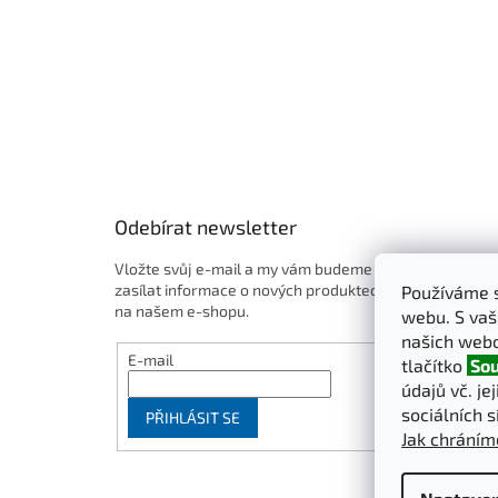
Odebírat newsletter
Vložte svůj e-mail a my vám budeme
zasílat informace o nových produktech
Používáme s
na našem e-shopu.
webu. S vaš
našich webo
E-mail
tlačítko
Sou
údajů vč. je
sociálních s
PŘIHLÁSIT SE
Jak chráním