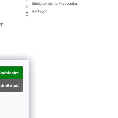
Sledujte nás na Facebooku
isatky_cz
PR
Souhlasím
dmítnout