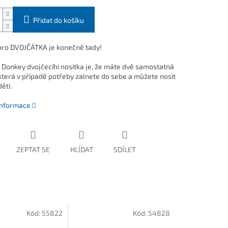
Přidat do košíku
pro DVOJČÁTKA je konečně tady!
Donkey dvojčecíhi nositka je, že máte dvě samostatná
 která v případě potřeby zalnete do sebe a můžete nosit
ěti.
 informace
ZEPTAT SE
HLÍDAT
SDÍLET
Kód:
55822
Kód:
54828