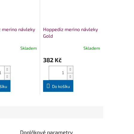
 merino návleky
Hoppediz merino návleky
Gold
Skladem
Skladem
382 Kč
šíku
Do košíku
Doplňkové parametry