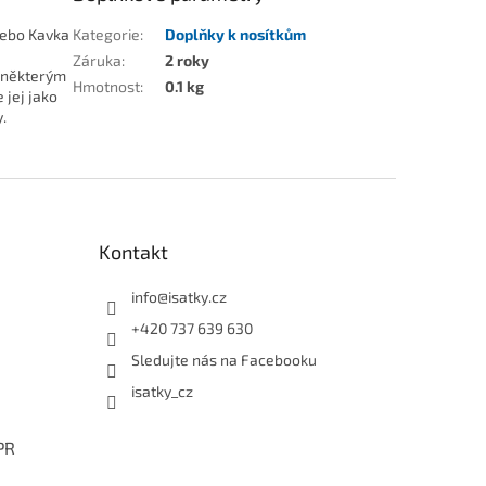
nebo Kavka
Kategorie
:
Doplňky k nosítkům
Záruka
:
2 roky
e některým
Hmotnost
:
0.1 kg
 jej jako
.
Kontakt
info
@
isatky.cz
+420 737 639 630
Sledujte nás na Facebooku
isatky_cz
PR