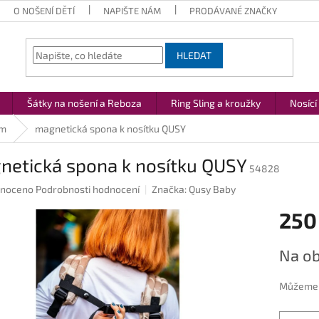
O NOŠENÍ DĚTÍ
NAPIŠTE NÁM
PRODÁVANÉ ZNAČKY
HLEDAT
Šátky na nošení a Reboza
Ring Sling a kroužky
Nosící
ům
magnetická spona k nosítku QUSY
netická spona k nosítku QUSY
54828
né
noceno
Podrobnosti hodnocení
Značka:
Qusy Baby
ení
250
u
Měrná
Na ob
cena:
ek.
Můžeme d