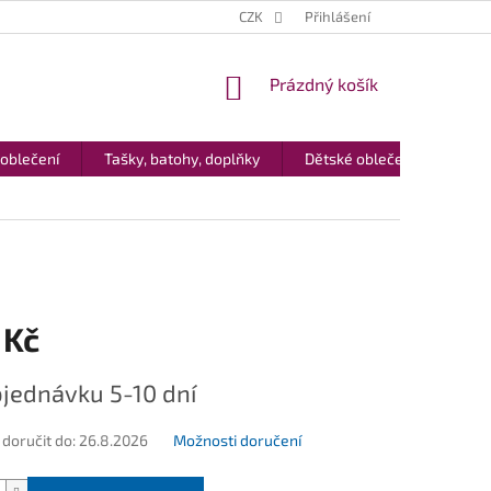
CZK
Přihlášení
NÁKUPNÍ
Prázdný košík
KOŠÍK
 oblečení
Tašky, batohy, doplňky
Dětské oblečení
Dár
 Kč
jednávku 5-10 dní
oručit do:
26.8.2026
Možnosti doručení