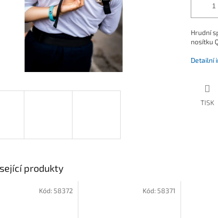
Hrudní s
nosítku 
Detailní
TISK
sející produkty
Kód:
58372
Kód:
58371