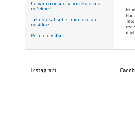
Co vám o nošení v nosítku nikdo
neřekne?
Hrud
Hand
Jak oblékat sebe i miminko do
Tato
nosítka?
rodi
dopl
Péče o nosítko
Z
á
p
Instagram
Faceb
a
t
í