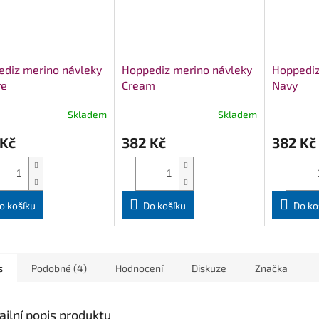
diz merino návleky
Hoppediz merino návleky
Hoppediz
re
Cream
Navy
Skladem
Skladem
 Kč
382 Kč
382 Kč
o košíku
Do košíku
Do ko
s
Podobné (4)
Hodnocení
Diskuze
Značka
ailní popis produktu