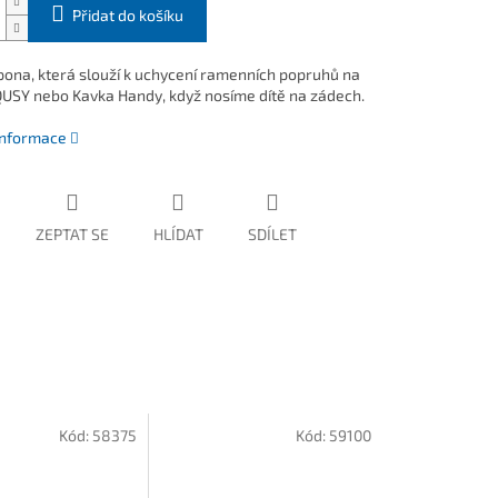
Přidat do košíku
pona, která slouží k uchycení ramenních popruhů na
QUSY nebo Kavka Handy, když nosíme dítě na zádech.
 informace
ZEPTAT SE
HLÍDAT
SDÍLET
Kód:
58375
Kód:
59100