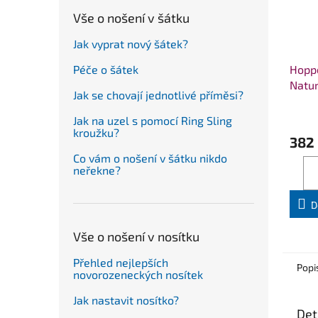
Vše o nošení v šátku
Jak vyprat nový šátek?
Hoppe
Péče o šátek
Natu
Jak se chovají jednotlivé příměsi?
Jak na uzel s pomocí Ring Sling
kroužku?
382
Co vám o nošení v šátku nikdo
neřekne?
D
Vše o nošení v nosítku
Přehled nejlepších
Popi
novorozeneckých nosítek
Jak nastavit nosítko?
Det