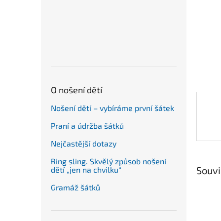
n
e
l
O nošení dětí
Nošení dětí – vybíráme první šátek
Praní a údržba šátků
Nejčastější dotazy
Ring sling. Skvělý způsob nošení
Souvi
dětí „jen na chvilku“
Gramáž šátků