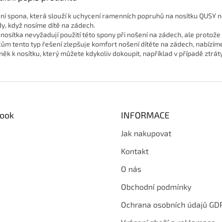
ní spona, která slouží k uchycení ramenních popruhů na nosítku QUSY 
y, když nosíme dítě na zádech.
 nosítka nevyžadují použití této spony při nošení na zádech, ale protož
čům tento typ řešení zlepšuje komfort nošení dítěte na zádech, nabízíme
něk k nosítku, který můžete kdykoliv dokoupit, například v případě ztráty
ook
INFORMACE
Jak nakupovat
Kontakt
O nás
Obchodní podmínky
Ochrana osobních údajů GD