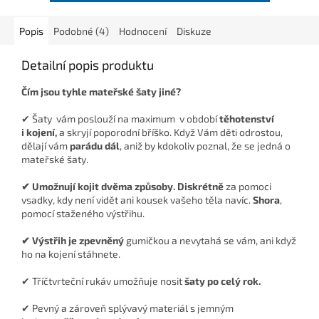
Popis
Podobné (4)
Hodnocení
Diskuze
Detailní popis produktu
Čím jsou tyhle mateřské šaty jiné?
✔ Šaty vám poslouží na maximum v období
těhotenství
i
kojení,
a skryjí poporodní bříško. Když Vám děti odrostou,
dělají vám
parádu dál
, aniž by kdokoliv poznal, že se jedná o
mateřské šaty.
✔ Umožnují kojit dvěma způsoby.
Diskrétně
za pomoci
vsadky, kdy není vidět ani kousek vašeho těla navíc.
Shora
,
pomocí staženého výstřihu.
✔ Výstřih je zpevněný
gumičkou a nevytahá se vám, ani když
ho na kojení stáhnete.
✔ Tříčtvrteční rukáv umožňuje nosit
šaty po celý rok.
✔ Pevný a zároveň splývavý materiál s jemným