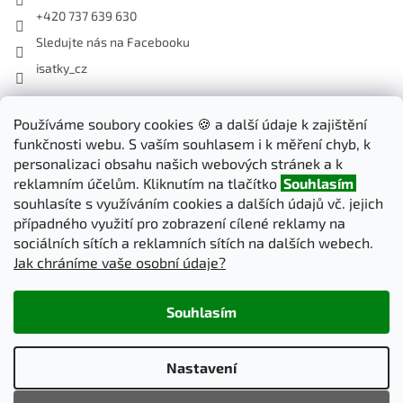
+420 737 639 630
Sledujte nás na Facebooku
isatky_cz
Odebírat newsletter
Používáme soubory cookies 🍪 a další údaje k zajištění
funkčnosti webu. S vaším souhlasem i k měření chyb, k
Vložte svůj e-mail a my vám budeme zasílat informace o nových
personalizaci obsahu našich webových stránek a k
produktech na našem e-shopu.
reklamním účelům. Kliknutím na tlačítko
Souhlasím
souhlasíte s využíváním cookies a dalších údajů vč. jejich
E-mail
případného využití pro zobrazení cílené reklamy na
sociálních sítích a reklamních sítích na dalších webech.
Jak chráníme vaše osobní údaje?
PŘIHLÁSIT SE
Souhlasím
Vytvořil Shoptet
Nastavení
Copyright 2026
iSatky.cz
. Všechna práva vyhrazena.
Upravit