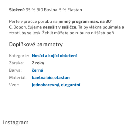
Složení:
95 % BIO Bavlna, 5 % Elastan
Perte v pračce porubu na
jemný program
max. na 30°
C.
Doporučujeme
nesušit v sušičce.
Ta by vlákna polámala a
ztratil by se lesk. Žehlit můžete po rubu na nižší stupeň.
Doplňkové parametry
Kategorie
:
Nosící a kojící oblečení
Záruka
:
2 roky
Barva
:
černá
Materiál
:
bavlna bio
,
elastan
Vzor
:
jednobarevný
,
elegantní
Z
á
p
a
Instagram
t
í