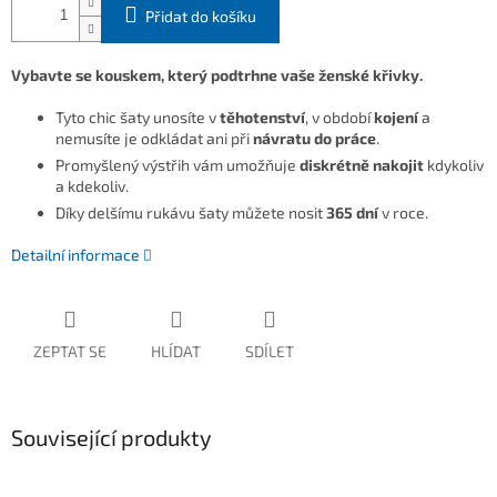
Přidat do košíku
Vybavte se kouskem, který podtrhne vaše ženské křivky.
Tyto chic šaty unosíte v
těhotenství
, v období
kojení
a
nemusíte je odkládat ani při
návratu do práce
.
Promyšlený výstřih vám umožňuje
diskrétně nakojit
kdykoliv
a kdekoliv.
Díky delšímu rukávu šaty můžete nosit
365 dní
v roce.
Detailní informace
ZEPTAT SE
HLÍDAT
SDÍLET
Související produkty