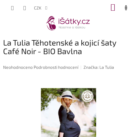
Přejít
NÁKUP
CZK
na
KOŠÍK
obsah
La Tulia Těhotenské a kojicí šaty
Café Noir - BIO Bavlna
Průměrné
Neohodnoceno
Podrobnosti hodnocení
Značka:
La Tulia
hodnocení
produktu
je
0,0
z
5
hvězdiček.