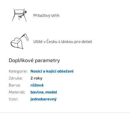
Přitažlivý střih
Ušité v Česku s láskou pro detail
Doplňkové parametry
Kategorie
:
Nosící a kojící oblečení
Záruka
:
2 roky
Barva
:
růžová
Materiál
:
bavlna
,
modal
Vzor
:
jednobarevný
Z
á
p