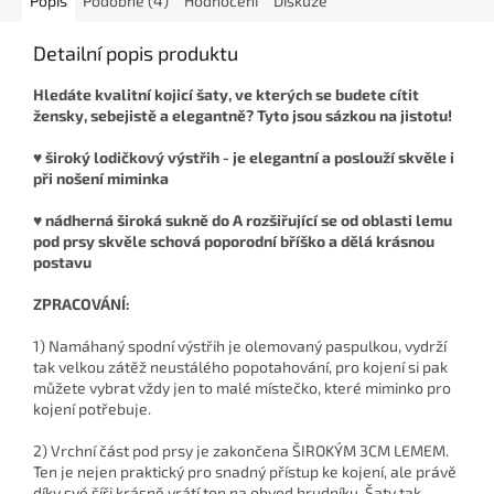
Popis
Podobné (4)
Hodnocení
Diskuze
Detailní popis produktu
Hledáte kvalitní kojicí šaty, ve kterých se budete cítit
žensky, sebejistě a elegantně? Tyto jsou sázkou na jistotu!
♥ široký lodičkový výstřih - je elegantní a poslouží skvěle i
při nošení miminka
♥ nádherná široká sukně do A rozšiřující se od oblasti lemu
pod prsy skvěle schová poporodní bříško a dělá krásnou
postavu
ZPRACOVÁNÍ:
1) Namáhaný spodní výstřih je olemovaný paspulkou, vydrží
tak velkou zátěž neustálého popotahování, pro kojení si pak
můžete vybrat vždy jen to malé místečko, které miminko pro
kojení potřebuje.
2) Vrchní část pod prsy je zakončena ŠIROKÝM 3CM LEMEM.
Ten je nejen praktický pro snadný přístup ke kojení, ale právě
díky své šíři krásně vrátí top na obvod hrudníku. Šaty tak