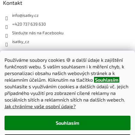
Kontakt
info
@
isatky.cz
+420 737 639 630
Sledujte nás na Facebooku
isatky_cz
Odebírat newsletter
Používáme soubory cookies 🍪 a další údaje k zajištění
funkčnosti webu. S vaším souhlasem i k měření chyb, k
Vložte svůj e-mail a my vám budeme zasílat informace o nových
personalizaci obsahu našich webových stránek a k
produktech na našem e-shopu.
reklamním účelům. Kliknutím na tlačítko
Souhlasím
souhlasíte s využíváním cookies a dalších údajů vč. jejich
E-mail
případného využití pro zobrazení cílené reklamy na
sociálních sítích a reklamních sítích na dalších webech.
Jak chráníme vaše osobní údaje?
PŘIHLÁSIT SE
Souhlasím
Vytvořil Shoptet