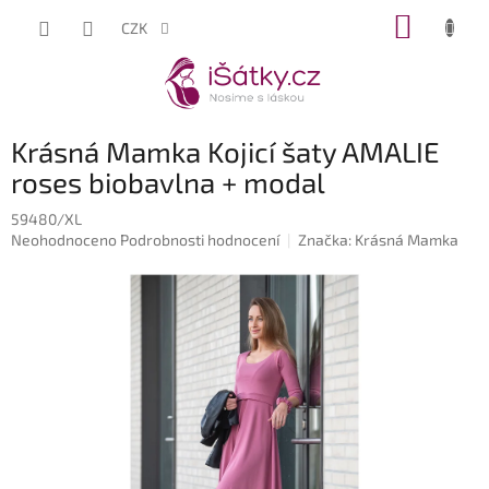
Přejít
NÁKUP
CZK
na
KOŠÍK
obsah
Krásná Mamka Kojicí šaty AMALIE
roses biobavlna + modal
59480/XL
Průměrné
Neohodnoceno
Podrobnosti hodnocení
Značka:
Krásná Mamka
hodnocení
produktu
je
0,0
z
5
hvězdiček.