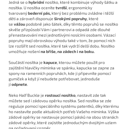
Jedná se o
hybridní
nosítko, které kombinuje výhody šátku a
nosítka. U nosítka oceníte
tvrdší
, ergonomicky
tvarovaný
bederní pás,
který bez problému zvládne i těžší
děti a zároveň disponuje
širokými popruhy
, které
se
vážou
podobně jako šátek, díky těmto popruhů se nosítko
skvěle přizpůsobí Vám i partnerovi a odpadá zde dlouhé
přenastavování mezi jednotlivými nosícími osobami. Vázací
popruhy mají obrovskou výhodu také v tom, že pomocí nich
lze rozšířit sed nosítka, které tak vydrží delší dobu. Nosítko
umožňuje nošení
na břiše, na zádech i na boku.
Součástí nosítka je
kapuce
, kterou můžete použít pro
zajištění hlavičky miminka ve spánku, kapucka se zapne za
spony na ramenních popruhách, kde ji připevníte pomocí
gumiček a když jí nebudete potřebovat, jednoduše
jí
odpnete
.
Neko Half Buckle je
rostoucí nosítko
, nastavit zde tak
můžete sed i zádovou opěrku nosítka. Sed nosítka se zde
reguluje pomocí speciálního systému patentků, díky kterému
ho nastavíte podle aktuálních potřeb Vašeho miminka. Výška
zádové opěrky se nastavuje pomocí pásků na obou stranách
zádové opěrky, které zajistíte jednoduchým dvojitým uzlem
na požadovaný rozměr.