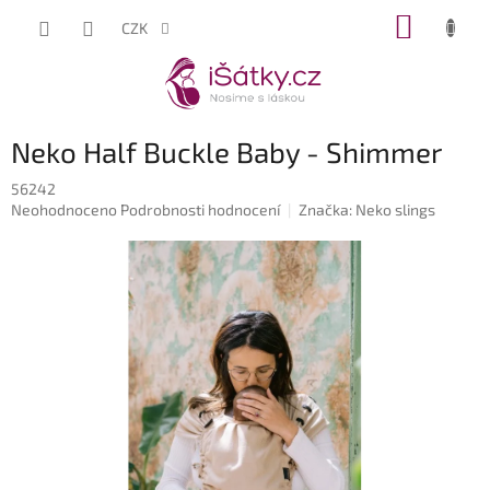
Přejít
NÁKUP
CZK
na
KOŠÍK
obsah
Neko Half Buckle Baby - Shimmer
56242
Průměrné
Neohodnoceno
Podrobnosti hodnocení
Značka:
Neko slings
hodnocení
produktu
je
0,0
z
5
hvězdiček.