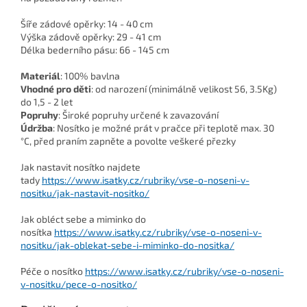
Šíře zádové opěrky: 14 - 40 cm
Výška zádově opěrky: 29 - 41 cm
Délka bederního pásu: 66 - 145 cm
Materiál
: 100% bavlna
Vhodné pro děti
: od narození (minimálně velikost 56, 3.5Kg)
do 1,5 - 2 let
Popruhy
: Široké popruhy určené k zavazování
Údržba
: Nosítko je možné prát v pračce při teplotě max. 30
°C, před praním zapněte a povolte veškeré přezky
Jak nastavit nosítko najdete
tady
https://www.isatky.cz/rubriky/vse-o-noseni-v-
nositku/jak-nastavit-nositko/
Jak obléct sebe a miminko do
nosítka
https://www.isatky.cz/rubriky/vse-o-noseni-v-
nositku/jak-oblekat-sebe-i-miminko-do-nositka/
Péče o nosítko
https://www.isatky.cz/rubriky/vse-o-noseni-
v-nositku/pece-o-nositko/