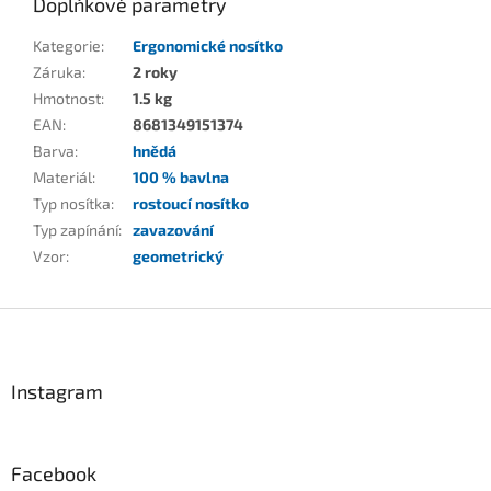
Doplňkové parametry
Kategorie
:
Ergonomické nosítko
Záruka
:
2 roky
Hmotnost
:
1.5 kg
EAN
:
8681349151374
Barva
:
hnědá
Materiál
:
100 % bavlna
Typ nosítka
:
rostoucí nosítko
Typ zapínání
:
zavazování
Vzor
:
geometrický
Z
á
p
a
Instagram
t
í
Facebook