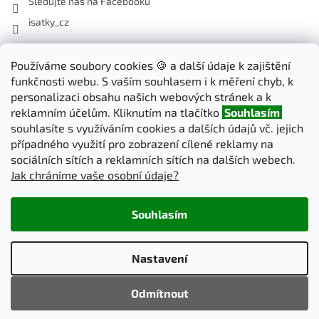
Sledujte nás na Facebooku
isatky_cz
Odebírat newsletter
Používáme soubory cookies 🍪 a další údaje k zajištění
funkčnosti webu. S vaším souhlasem i k měření chyb, k
Vložte svůj e-mail a my vám budeme zasílat informace o nových
personalizaci obsahu našich webových stránek a k
produktech na našem e-shopu.
reklamním účelům. Kliknutím na tlačítko
Souhlasím
souhlasíte s využíváním cookies a dalších údajů vč. jejich
E-mail
případného využití pro zobrazení cílené reklamy na
sociálních sítích a reklamních sítích na dalších webech.
Jak chráníme vaše osobní údaje?
PŘIHLÁSIT SE
Souhlasím
Vytvořil Shoptet
Nastavení
Copyright 2026
iSatky.cz
. Všechna práva vyhrazena.
Upravit
Odmítnout
nastavení cookies