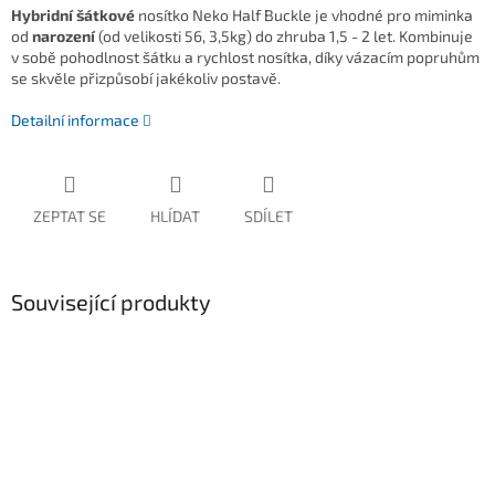
Hybridní šátkové
nosítko Neko Half Buckle
je vhodné pro miminka
od
narození
(od velikosti 56, 3,5kg) do zhruba 1,5 - 2 let. Kombinuje
v sobě pohodlnost šátku a rychlost nosítka, díky vázacím popruhům
se skvěle přizpůsobí jakékoliv postavě.
Detailní informace
ZEPTAT SE
HLÍDAT
SDÍLET
Související produkty