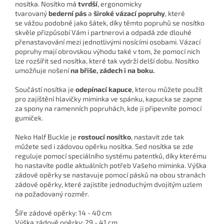
nosítka. Nosítko má
tvrdší
, ergonomicky
tvarovaný
bederní pás
a
široké vázací popruhy
, které
se vážou podobně jako šátek, díky těmto popruhů se nosítko
skvěle přizpůsobí Vám i partnerovi a odpadá zde dlouhé
přenastavování mezi jednotlivými nosícími osobami. Vázací
popruhy mají obrovskou výhodu také v tom, že pomocí nich
lze rozšířit sed nosítka, které tak vydrží delší dobu. Nosítko
umožňuje nošení
na břiše, zádech i na boku.
Součástí nosítka je
odepínací kapuce
, kterou můžete použít
pro zajištění hlavičky miminka ve spánku, kapucka se zapne
za spony na ramenních popruhách, kde ji připevníte pomocí
gumiček.
Neko Half Buckle je
rostoucí nosítko
, nastavit zde tak
můžete sed i zádovou opěrku nosítka. Sed nosítka se zde
reguluje pomocí speciálního systému patentků, díky kterému
ho nastavíte podle aktuálních potřeb Vašeho miminka. Výška
zádové opěrky se nastavuje pomocí pásků na obou stranách
zádové opěrky, které zajistíte jednoduchým dvojitým uzlem
na požadovaný rozměr.
Šíře zádové opěrky: 14 - 40 cm
Výška zádově opěrky: 29 - 41 cm