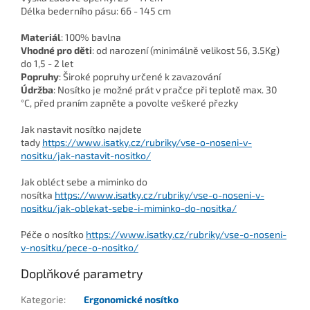
Délka bederního pásu: 66 - 145 cm
Materiál
: 100% bavlna
Vhodné pro děti
: od narození (minimálně velikost 56, 3.5Kg)
do 1,5 - 2 let
Popruhy
: Široké popruhy určené k zavazování
Údržba
: Nosítko je možné prát v pračce při teplotě max. 30
°C, před praním zapněte a povolte veškeré přezky
Jak nastavit nosítko najdete
tady
https://www.isatky.cz/rubriky/vse-o-noseni-v-
nositku/jak-nastavit-nositko/
Jak obléct sebe a miminko do
nosítka
https://www.isatky.cz/rubriky/vse-o-noseni-v-
nositku/jak-oblekat-sebe-i-miminko-do-nositka/
Péče o nosítko
https://www.isatky.cz/rubriky/vse-o-noseni-
v-nositku/pece-o-nositko/
Doplňkové parametry
Kategorie
:
Ergonomické nosítko