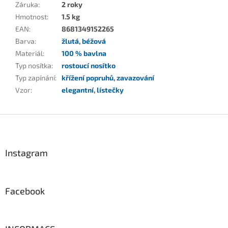
Záruka
:
2 roky
Hmotnost
:
1.5 kg
EAN
:
8681349152265
Barva
:
žlutá
,
béžová
Materiál
:
100 % bavlna
Typ nosítka
:
rostoucí nosítko
Typ zapínání
:
křížení popruhů
,
zavazování
Vzor
:
elegantní
,
lístečky
Z
á
p
a
Instagram
t
í
Facebook