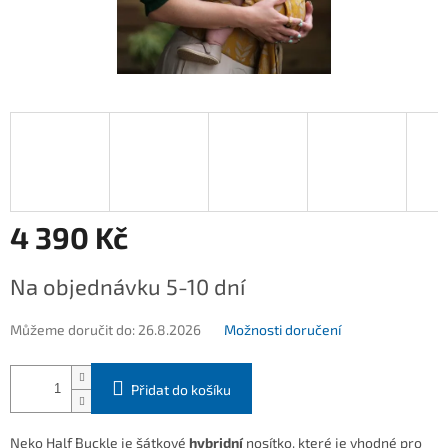
4 390 Kč
Měrná
Na objednávku 5-10 dní
cena:
Můžeme doručit do:
26.8.2026
Možnosti doručení
Přidat do košíku
Neko Half Buckle je šátkové
hybridní
nosítko, kter
é je vhodné pro