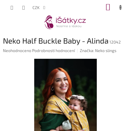
Přejít
NÁKUP
CZK
na
KOŠÍK
obsah
Neko Half Buckle Baby - Alinda
12042
Průměrné
Neohodnoceno
Podrobnosti hodnocení
Značka:
Neko slings
hodnocení
produktu
je
0,0
z
5
hvězdiček.