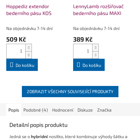
Hoppediz extendor
LennyLamb rozšiřovač
bederního pásu KOS
bederního pásu MAXI
Na objednávku 7-14 dní
Na objednávku 7-14 dní
509 Kč
389 Kč
Do košíku
Do košíku
ZOBRAZIT VŠECHNY SOUVISEJÍCÍ PRODUKTY
Popis
Podobné (4)
Hodnocení
Diskuze
Značka
Detailní popis produktu
Jedná se o
hybridní
nosítko, které kombinuje výhody šátku a