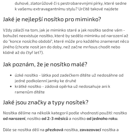
duhové, zlatorůžové či s pestrobarevnými pírky, které sedne
k vašemu extravagantnímu stylu? Určitě takové najdete
Jaké je nejlepší nosítko pro miminko?
Vždy záleží na tom, jak je miminko staré a jak nosítko sedne vám -
bohužel neexistuje nosítko, které by sedělo miminku od narození až
do "konce nosícího období", které může pro každého znamenat něco
jiného (chcete nosit jen do doby, než začne mrňous chodit nebo
klidně až do čtyř let?).
Jak poznám, že je nosítko malé?
úzké nosítko - látka pod zadečkem dítěte už nedosáhne od
jedné podkolenní jamky ke druhé
krátké nosítko - zádová opěrka už nedosahuje ani k
ramenům dítěte
Jaké jsou značky a typy nosítek?
Nosítka dělíme na několik kategorií podle vhodnosti použití: nosítko
od narození
, nosítko
od 2-3 měsíců
a nosítko
od jednoho roku
.
Dále se nosítka dělí na
přezková
nosítka,
zavazovací
nosítka a