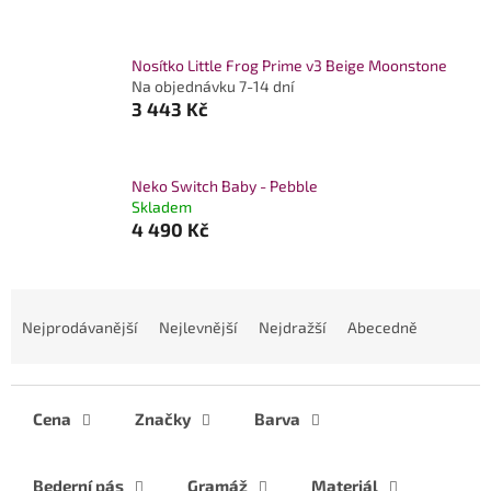
Nosítko Little Frog Prime v3 Beige Moonstone
Na objednávku 7-14 dní
3 443 Kč
Neko Switch Baby - Pebble
Skladem
4 490 Kč
Ř
a
Nejprodávanější
Nejlevnější
Nejdražší
Abecedně
z
e
n
í
Cena
Značky
Barva
p
r
Bederní pás
Gramáž
Materiál