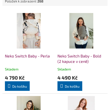
Položek k zobrazení:
268
V
ý
p
i
s
p
r
o
d
Neko Switch Baby - Perla
Neko Switch Baby - Bold
u
(2 kapuce v ceně)
k
Skladem
Skladem
Průměrné
Průměrné
t
hodnocení
hodnocení
4 790 Kč
4 490 Kč
ů
produktu
produktu
je
je
Do košíku
Do košíku
5,0
5,0
z
z
5
5
hvězdiček.
hvězdiček.