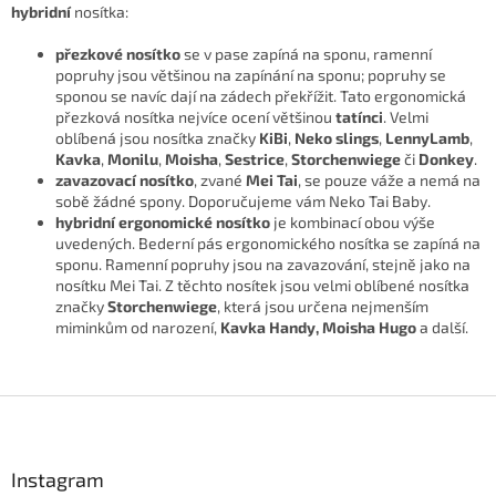
hybridní
nosítka:
přezkové nosítko
se v pase zapíná na sponu, ramenní
popruhy jsou většinou na zapínání na sponu; popruhy se
sponou se navíc dají na zádech překřížit. Tato ergonomická
přezková nosítka nejvíce ocení většinou
tatínci
. Velmi
oblíbená jsou nosítka značky
KiBi
,
Neko slings
,
LennyLamb
,
Kavka
,
Monilu
,
Moisha
,
Sestrice
,
Storchenwiege
či
Donkey
.
zavazovací nosítko
, zvané
Mei Tai
, se pouze váže a nemá na
sobě žádné spony. Doporučujeme vám Neko Tai Baby.
hybridní ergonomické nosítko
je kombinací obou výše
uvedených. Bederní pás ergonomického nosítka se zapíná na
sponu. Ramenní popruhy jsou na zavazování, stejně jako na
nosítku Mei Tai. Z těchto nosítek jsou velmi oblíbené nosítka
značky
Storchenwiege
, která jsou určena nejmenším
miminkům od narození,
Kavka Handy, Moisha Hugo
a další.
Z
á
p
a
Instagram