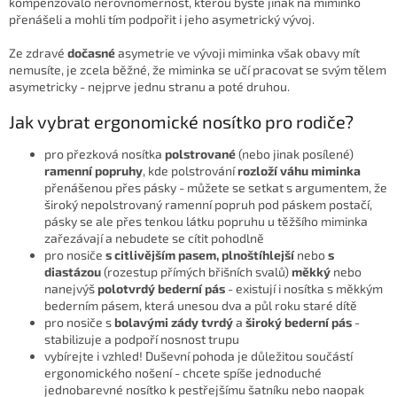
kompenzovalo nerovnoměrnost, kterou byste jinak na miminko
přenášeli a mohli tím podpořit i jeho asymetrický vývoj.
Ze zdravé
dočasné
asymetrie ve vývoji miminka však obavy mít
nemusíte, je zcela běžné, že miminka se učí pracovat se svým tělem
asymetricky - nejprve jednu stranu a poté druhou.
Jak vybrat ergonomické nosítko pro rodiče?
pro přezková nosítka
polstrované
(nebo jinak posílené)
ramenní popruhy
, kde polstrování
rozloží váhu miminka
přenášenou přes pásky - můžete se setkat s argumentem, že
široký nepolstrovaný ramenní popruh pod páskem postačí,
pásky se ale přes tenkou látku popruhu u těžšího miminka
zařezávají a nebudete se cítit pohodlně
pro nosiče
s citlivějším pasem, plnoštíhlejší
nebo
s
diastázou
(rozestup přímých břišních svalů)
měkký
nebo
nanejvýš
polotvrdý bederní pás
- existují i nosítka s měkkým
bederním pásem, která unesou dva a půl roku staré dítě
pro nosiče s
bolavými zády tvrdý
a
široký bederní pás
-
stabilizuje a podpoří nosnost trupu
vybírejte i vzhled! Duševní pohoda je důležitou součástí
ergonomického nošení - chcete spíše jednoduché
jednobarevné nosítko k pestřejšímu šatníku nebo naopak