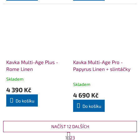
Kavka Multi-Age Plus -
Kavka Multi-Age Pro -
Rome Linen
Papyrus Linen + slintáčky
Skladem
Průměrné
Skladem
hodnocení
4 390 Kč
produktu
4 690 Kč
je
Do košíku
5,0
Do košíku
z
5
hvězdiček.
NAČÍST 12 DALŠÍCH
S
1
23
t