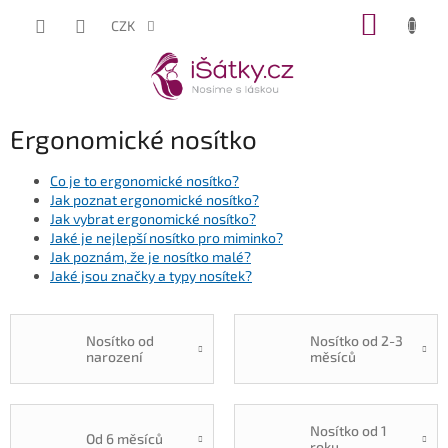
Přejít
NÁKUP
CZK
na
KOŠÍK
obsah
Ergonomické nosítko
Co je to ergonomické nosítko?
Jak poznat ergonomické nosítko?
Jak vybrat ergonomické nosítko?
Jaké je nejlepší nosítko pro miminko?
Jak poznám, že je nosítko malé?
Jaké jsou značky a typy nosítek?
Nosítko od
Nosítko od 2-3
narození
měsíců
Nosítko od 1
Od 6 měsíců
roku