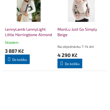
LennyLamb LennyLight
MoniLu Just Go Simply
Little Herringbone Almond
Beige
Skladem
Průměrné
Na objednávku 7-14 dní
hodnocení
3 887 Kč
produktu
4 290 Kč
je
Do košíku
5,0
Do košíku
z
5
hvězdiček.