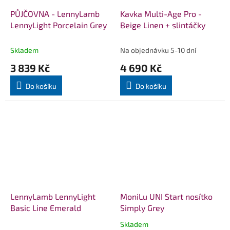
PŮJČOVNA - LennyLamb
Kavka Multi-Age Pro -
LennyLight Porcelain Grey
Beige Linen + slintáčky
Skladem
Na objednávku 5-10 dní
3 839 Kč
4 690 Kč
Do košíku
Do košíku
LennyLamb LennyLight
MoniLu UNI Start nosítko
Basic Line Emerald
Simply Grey
Skladem
Průměrné