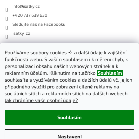
info
@
isatky.cz
+420 737 639 630
Sledujte nás na Facebooku
isatky_cz
Odebírat newsletter
Používáme soubory cookies 🍪 a další údaje k zajištění
funkčnosti webu. S vaším souhlasem i k měření chyb, k
Vložte svůj e-mail a my vám budeme zasílat informace o nových
personalizaci obsahu našich webových stránek a k
produktech na našem e-shopu.
reklamním účelům. Kliknutím na tlačítko
Souhlasím
souhlasíte s využíváním cookies a dalších údajů vč. jejich
E-mail
případného využití pro zobrazení cílené reklamy na
sociálních sítích a reklamních sítích na dalších webech.
Jak chráníme vaše osobní údaje?
PŘIHLÁSIT SE
Souhlasím
Vytvořil Shoptet
Nastavení