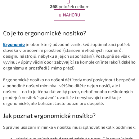
O
r
268
položek celkem
v
á
l
NAHORU
n
á
k
d
o
v
Co je to ergonomické nosítko?
a
á
c
n
í
Ergonomie
je obor, který původně vznikl kvůli optimalizaci potřeb
í
p
člověka v pracovním prostředí (stanovení vhodných rozměrů,
r
designu nástrojů, nábytku a jejich uspořádání). Postupně se však
v
vyvinul v úplný vědní obor zabývající se komplexní interakcí lidského
k
organismu a prostředí (i mimo práci).
y
v
Ergonomické nosítko na nošení dětí tedy musí poskytnout bezpečné
ý
a pohodlné nošení miminka i většího dítěte nejen nosiči, ale i
p
nošenci - na to je třeba dát velký pozor, neboť mnoho neškolených
i
prodejců nosítek "správně" uvádí, že i nevyhovující nosítko je
s
ergonomické, ale bohužel často pouze pro dospělé.
u
Jak poznat ergonomické nosítko?
Správné usazení miminka v nosítku musí splňovat několik podmínek:
miminko musí mít
zakulacená záda
do tvaru C (nemusí platit