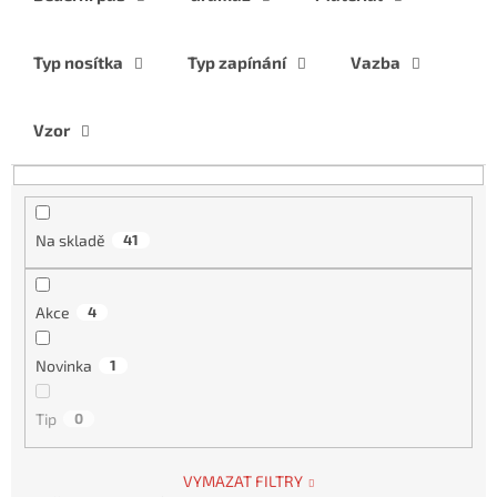
o
d
u
Typ nosítka
Typ zapínání
Vazba
k
t
ů
Vzor
Na skladě
41
Akce
4
Novinka
1
Tip
0
VYMAZAT FILTRY