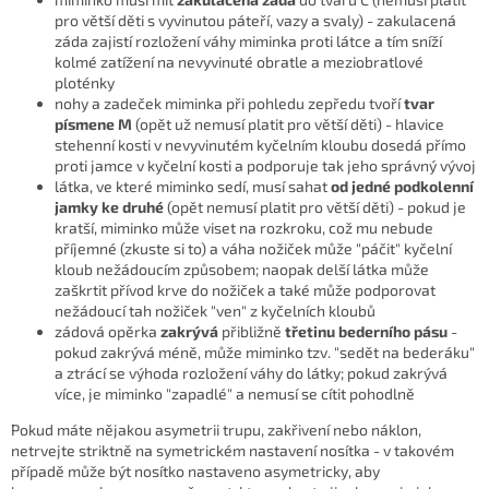
pro větší děti s vyvinutou páteří, vazy a svaly) - zakulacená
záda zajistí rozložení váhy miminka proti látce a tím sníží
kolmé zatížení na nevyvinuté obratle a meziobratlové
ploténky
nohy a zadeček miminka při pohledu zepředu tvoří
tvar
písmene M
(opět už nemusí platit pro větší děti) - hlavice
stehenní kosti v nevyvinutém kyčelním kloubu dosedá přímo
proti jamce v kyčelní kosti a podporuje tak jeho správný vývoj
látka, ve které miminko sedí, musí sahat
od jedné podkolenní
jamky ke druhé
(opět nemusí platit pro větší děti) - pokud je
kratší, miminko může viset na rozkroku, což mu nebude
příjemné (zkuste si to) a váha nožiček může "páčit" kyčelní
kloub nežádoucím způsobem; naopak delší látka může
zaškrtit přívod krve do nožiček a také může podporovat
nežádoucí tah nožiček "ven" z kyčelních kloubů
zádová opěrka
zakrývá
přibližně
třetinu bederního pásu
-
pokud zakrývá méně, může miminko tzv. "sedět na bederáku"
a ztrácí se výhoda rozložení váhy do látky; pokud zakrývá
více, je miminko "zapadlé" a nemusí se cítit pohodlně
Pokud máte nějakou asymetrii trupu, zakřivení nebo náklon,
netrvejte striktně na symetrickém nastavení nosítka - v takovém
případě může být nosítko nastaveno asymetricky, aby