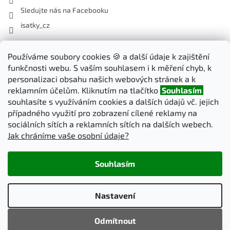
Sledujte nás na Facebooku
isatky_cz
Odebírat newsletter
Používáme soubory cookies 🍪 a další údaje k zajištění
funkčnosti webu. S vaším souhlasem i k měření chyb, k
Vložte svůj e-mail a my vám budeme zasílat informace o nových
personalizaci obsahu našich webových stránek a k
produktech na našem e-shopu.
reklamním účelům. Kliknutím na tlačítko
Souhlasím
souhlasíte s využíváním cookies a dalších údajů vč. jejich
E-mail
případného využití pro zobrazení cílené reklamy na
sociálních sítích a reklamních sítích na dalších webech.
Jak chráníme vaše osobní údaje?
PŘIHLÁSIT SE
Souhlasím
Vytvořil Shoptet
Nastavení
Copyright 2026
iSatky.cz
. Všechna práva vyhrazena.
Upravit
Odmítnout
nastavení cookies