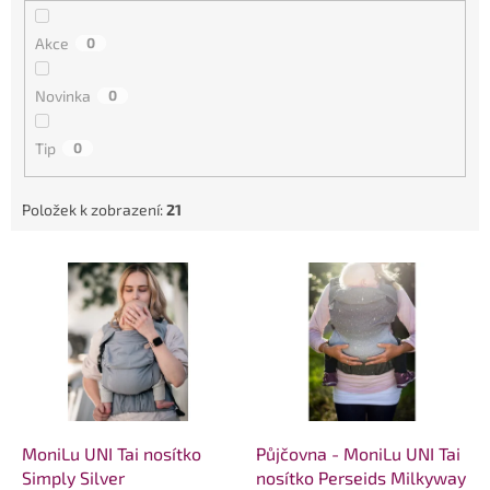
k
t
Akce
0
ů
Novinka
0
Tip
0
Položek k zobrazení:
21
V
ý
p
i
s
p
r
o
d
MoniLu UNI Tai nosítko
Půjčovna - MoniLu UNI Tai
u
Simply Silver
nosítko Perseids Milkyway