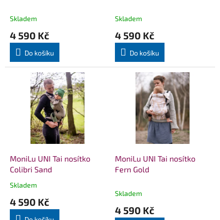
k
t
Skladem
Skladem
ů
4 590 Kč
4 590 Kč
Do košíku
Do košíku
MoniLu UNI Tai nosítko
MoniLu UNI Tai nosítko
Colibri Sand
Fern Gold
Skladem
Průměrné
Skladem
hodnocení
4 590 Kč
produktu
4 590 Kč
je
Do košíku