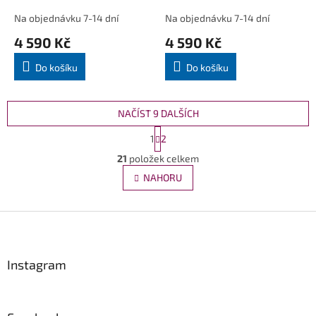
Na objednávku 7-14 dní
Na objednávku 7-14 dní
4 590 Kč
4 590 Kč
Do košíku
Do košíku
NAČÍST 9 DALŠÍCH
S
1
2
t
O
r
21
položek celkem
v
á
l
NAHORU
n
á
k
d
o
v
Z
a
á
c
á
n
í
p
í
p
a
Instagram
r
t
v
í
k
y