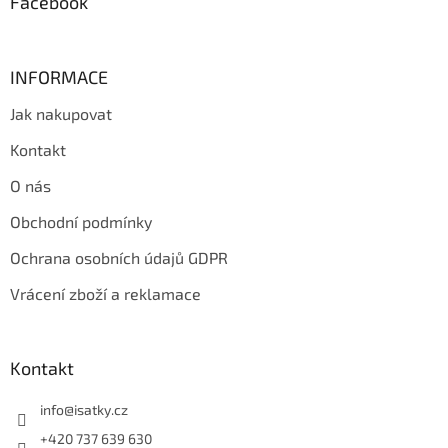
Facebook
v
ý
p
i
INFORMACE
s
u
Jak nakupovat
Kontakt
O nás
Obchodní podmínky
Ochrana osobních údajů GDPR
Vrácení zboží a reklamace
Kontakt
info
@
isatky.cz
+420 737 639 630