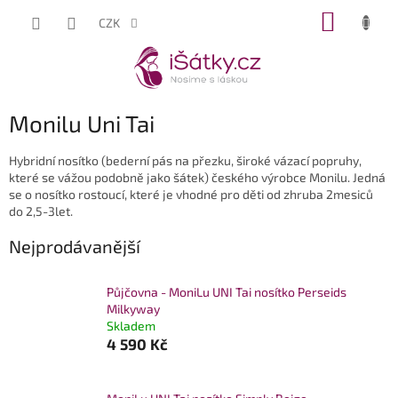
Přejít
NÁKUP
CZK
na
KOŠÍK
obsah
Monilu Uni Tai
Hybridní nosítko (bederní pás na přezku, široké vázací popruhy,
které se vážou podobně jako šátek) českého výrobce Monilu. Jedná
se o nosítko rostoucí, které je vhodné pro děti od zhruba 2mesiců
do 2,5-3let.
Nejprodávanější
Půjčovna - MoniLu UNI Tai nosítko Perseids
Milkyway
Skladem
4 590 Kč