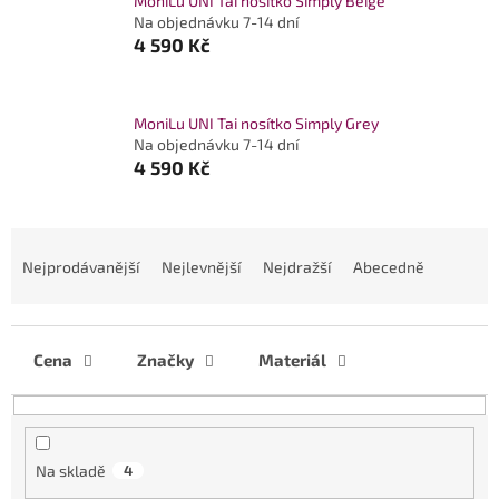
MoniLu UNI Tai nosítko Simply Beige
Na objednávku 7-14 dní
4 590 Kč
MoniLu UNI Tai nosítko Simply Grey
Na objednávku 7-14 dní
4 590 Kč
Ř
a
Nejprodávanější
Nejlevnější
Nejdražší
Abecedně
z
e
n
í
Cena
Značky
Materiál
p
r
o
d
Na skladě
4
u