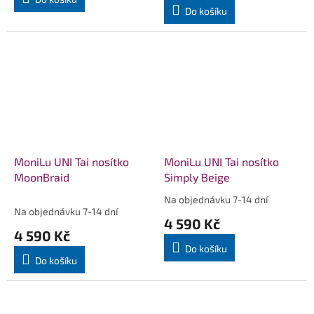
5,0
Do košíku
z
5
hvězdiček.
MoniLu UNI Tai nosítko
MoniLu UNI Tai nosítko
MoonBraid
Simply Beige
Na objednávku 7-14 dní
Průměrné
Na objednávku 7-14 dní
hodnocení
4 590 Kč
produktu
4 590 Kč
je
Do košíku
5,0
Do košíku
z
5
hvězdiček.