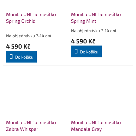
MoniLu UNI Tai nosítko
MoniLu UNI Tai nosítko
Spring Orchid
Spring Mint
Na objednávku 7-14 dní
Průměrné
Na objednávku 7-14 dní
hodnocení
4 590 Kč
produktu
4 590 Kč
je
Do košíku
5,0
Do košíku
z
5
hvězdiček.
MoniLu UNI Tai nosítko
MoniLu UNI Tai nosítko
Zebra Whisper
Mandala Grey