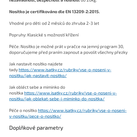
Nosítko je certifikováno dle EN 13209-2:2015.
Vhodné pro děti: od 2 měsíců do zhruba 2-3 let
Popruhy: Klasické s možností křížení
Péče: Nosítko je možné prát v pračce na jemný program 30,
doporučujeme před praním zapnout a povolit všechny přezky
Jak nastavit nosítko najdete
tady
https://www.isatky.cz/rubriky/vse-o-noseni-v-
nositku/jak-nastavit-nositko/
J
ak obléct sebe a miminko do
nosítka
https://www.isatky.cz/rubriky/vse-o-noseni-v-
nositku/jak-oblekat-sebe-i-miminko-do-nositka/
Péče o nosítko
https://www.isatky.cz/rubriky/vse-o-noseni-
v-nositku/pece-o-nositko/
Doplňkové parametry