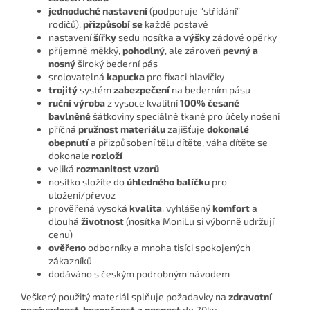
jednoduché nastavení
(podporuje “střídání”
rodičů),
přizpůsobí se
každé postavě
nastavení
šířky
sedu nosítka a
výšky
zádové opěrky
příjemně měkký,
pohodlný
, ale zároveň
pevný a
nosný
široký bederní pás
srolovatelná
kapucka
pro fixaci hlavičky
trojitý
systém
zabezpečení
na bederním pásu
ruční výroba
z vysoce kvalitní
100% česané
bavlněné
šátkoviny speciálně tkané pro účely nošení
příčná
pružnost materiálu
zajišťuje
dokonalé
obepnutí
a přizpůsobení tělu dítěte, váha dítěte se
dokonale
rozloží
veliká
rozmanitost vzorů
nosítko složíte do
úhledného balíčku
pro
uložení/převoz
prověřená vysoká
kvalita
, vyhlášený
komfort
a
dlouhá
životnost
(nosítka MoniLu si výborně udržují
cenu)
ověřeno
odborníky a mnoha tisíci spokojených
zákazníků
dodáváno s českým podrobným návodem
Veškerý použitý materiál splňuje požadavky na
zdravotní
nezávadnost, bezpečnost a nosnost
do 20kg.