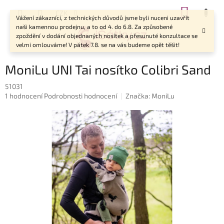
Přejít
NÁKUP
CZK
na
Vážení zákazníci, z technických důvodů jsme byli nuceni uzavřít
KOŠÍK
obsah
naši kamennou prodejnu, a to od 4. do 6.8. Za způsobené
zpoždění v dodání objednaných nosítek a přesunuté konzultace se
velmi omlouváme! V pátek 7.8. se na vás budeme opět těšit!
MoniLu UNI Tai nosítko Colibri Sand
51031
Průměrné
1 hodnocení
Podrobnosti hodnocení
Značka:
MoniLu
hodnocení
produktu
je
5,0
z
5
hvězdiček.