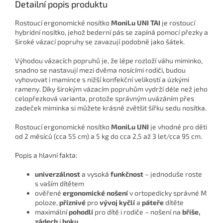
Detailní popis produktu
Rostoucí ergonomické nosítko
MoniLu UNI
TAI
je rostoucí
hybridní nosítko, jehož bederní pás se zapíná pomocí přezky a
široké vázací popruhy se zavazují podobně jako šátek.
Výhodou vázacích popruhů je, že lépe rozloží váhu miminko,
snadno se nastavují mezi dvěma nosícími rodiči, budou
vyhovovat i mamince s nižší konfekční velikostí a úzkými
rameny. Díky širokým vázacím popruhům vydrží déle než jeho
celopřezková varianta, protože správným uvázáním přes
zadeček miminka si můžete krásně zvětšit šířku sedu nosítka.
Rostoucí ergonomické nosítko
MoniLu UNI
je vhodné pro děti
od 2 měsíců (cca 55 cm) a 5 kg do cca 2,5 až 3 let/cca 95 cm.
Popis a hlavní fakta:
univerzálnost
a vysoká
funkčnost
– jednoduše roste
s vaším dítětem
ověřené
ergonomické nošení
v ortopedicky správné M
poloze,
příznivé
pro
vývoj kyčlí
a
páteře
dítěte
maximální
pohodlí
pro dítě i rodiče – nošení na
břiše,
zádech
i
boku