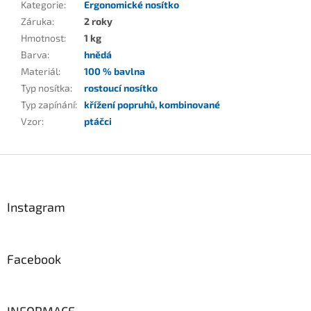
Kategorie
:
Ergonomické nosítko
Záruka
:
2 roky
Hmotnost
:
1 kg
Barva
:
hnědá
Materiál
:
100 % bavlna
Typ nosítka
:
rostoucí nosítko
Typ zapínání
:
křížení popruhů
,
kombinované
Vzor
:
ptáčci
Z
á
p
a
Instagram
t
í
Facebook
INFORMACE