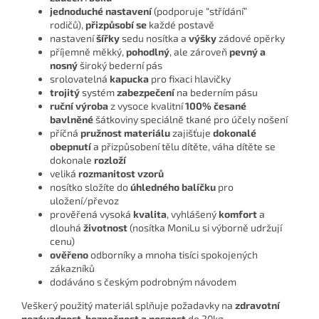
jednoduché nastavení
(podporuje “střídání”
rodičů),
přizpůsobí se
každé postavě
nastavení
šířky
sedu nosítka a
výšky
zádové opěrky
příjemně měkký,
pohodlný
, ale zároveň
pevný a
nosný
široký bederní pás
srolovatelná
kapucka
pro fixaci hlavičky
trojitý
systém
zabezpečení
na bederním pásu
ruční výroba
z vysoce kvalitní
100% česané
bavlněné
šátkoviny speciálně tkané pro účely nošení
příčná
pružnost materiálu
zajišťuje
dokonalé
obepnutí
a přizpůsobení tělu dítěte, váha dítěte se
dokonale
rozloží
veliká
rozmanitost vzorů
nosítko složíte do
úhledného balíčku
pro
uložení/převoz
prověřená vysoká
kvalita
, vyhlášený
komfort
a
dlouhá
životnost
(nosítka MoniLu si výborně udržují
cenu)
ověřeno
odborníky a mnoha tisíci spokojených
zákazníků
dodáváno s českým podrobným návodem
Veškerý použitý materiál splňuje požadavky na
zdravotní
nezávadnost, bezpečnost a nosnost
do 20kg.