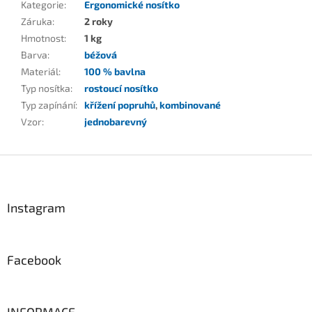
Kategorie
:
Ergonomické nosítko
Záruka
:
2 roky
Hmotnost
:
1 kg
Barva
:
béžová
Materiál
:
100 % bavlna
Typ nosítka
:
rostoucí nosítko
Typ zapínání
:
křížení popruhů
,
kombinované
Vzor
:
jednobarevný
Z
á
p
a
Instagram
t
í
Facebook
INFORMACE