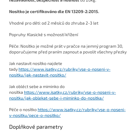
Nosítko je certifikováno dle EN 13209-2:2015.
Vhodné pro děti: od 2 měsíců do zhruba 2-3 let
Popruhy: Klasické s možností křížení
Péče: Nosítko je možné prát v pračce na jemný program 30,
doporučujeme před praním zapnout a povolit všechny přezky
Jak nastavit nosítko najdete
tady
https://www.isatky.cz/rubriky/vse-o-noseni-v-
nositku/jak-nastavit-nositko/
J
ak obléct sebe a miminko do
nosítka
https://www.isatky.cz/rubriky/vse-o-noseni-v-
nositku/jak-oblekat-sebe-i-miminko-do-nositka/
Péče o nosítko
https://www.isatky.cz/rubriky/vse-o-noseni-
v-nositku/pece-o-nositko/
Doplňkové parametry