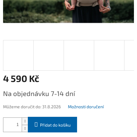
4 590 Kč
Měrná
Na objednávku 7-14 dní
cena:
Můžeme doručit do:
31.8.2026
Možnosti doručení
Přidat do košíku