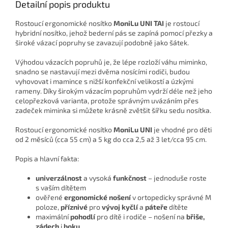
Detailní popis produktu
Rostoucí ergonomické nosítko
MoniLu UNI
TAI
je rostoucí
hybridní nosítko, jehož bederní pás se zapíná pomocí přezky a
široké vázací popruhy se zavazují podobně jako šátek.
Výhodou vázacích popruhů je, že lépe rozloží váhu miminko,
snadno se nastavují mezi dvěma nosícími rodiči, budou
vyhovovat i mamince s nižší konfekční velikostí a úzkými
rameny. Díky širokým vázacím popruhům vydrží déle než jeho
celopřezková varianta, protože správným uvázáním přes
zadeček miminka si můžete krásně zvětšit šířku sedu nosítka.
Rostoucí ergonomické nosítko
MoniLu UNI
je vhodné pro děti
od 2 měsíců (cca 55 cm) a 5 kg do cca 2,5 až 3 let/cca 95 cm.
Popis a hlavní fakta:
univerzálnost
a vysoká
funkčnost
– jednoduše roste
s vaším dítětem
ověřené
ergonomické nošení
v ortopedicky správné M
poloze,
příznivé
pro
vývoj kyčlí
a
páteře
dítěte
maximální
pohodlí
pro dítě i rodiče – nošení na
břiše,
zádech
i
boku