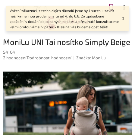
Přejít
NÁKUP
CZK
na
Vážení zákazníci, z technických důvodů jsme byli nuceni uzavřít
KOŠÍK
obsah
naši kamennou prodejnu, a to od 4. do 6.8. Za způsobené
zpoždění v dodání objednaných nosítek a přesunuté konzultace se
velmi omlouváme! V pátek 7.8. se na vás budeme opět těšit!
MoniLu UNI Tai nosítko Simply Beige
54104
Průměrné
2 hodnocení
Podrobnosti hodnocení
Značka:
MoniLu
hodnocení
produktu
je
5,0
z
5
hvězdiček.