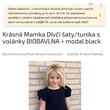
Přejít
NÁKUP
CZK
na
Vážení zákazníci, z technických důvodů jsme byli nuceni uzavřít
KOŠÍK
obsah
naši kamennou prodejnu, a to od 4. do 6.8. Za způsobené
zpoždění v dodání objednaných nosítek a přesunuté konzultace se
velmi omlouváme! V pátek 7.8. se na vás budeme opět těšit!
Krásná Mamka Dívčí šaty/tunika s
volánky BIOBAVLNA + modal black
Průměrné
Neohodnoceno
Podrobnosti hodnocení
Značka:
Krásná Mamka
hodnocení
produktu
je
0,0
z
5
hvězdiček.