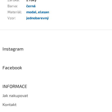
Barva
:
černá
Materiál
:
modal
,
elasan
Vzor
:
jednobarevný
Z
á
p
a
Instagram
t
í
Facebook
INFORMACE
Jak nakupovat
Kontakt