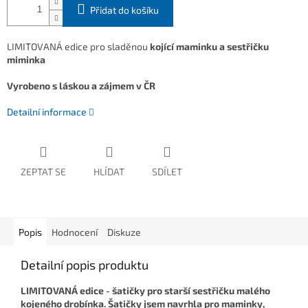
Přidat do košíku
LIMITOVANÁ edice pro sladěnou
kojící maminku a sestřičku
miminka
Vyrobeno s láskou a zájmem v ČR
Detailní informace
ZEPTAT SE
HLÍDAT
SDÍLET
Popis
Hodnocení
Diskuze
Detailní popis produktu
LIMITOVANÁ edice - šatičky pro starší sestřičku malého
kojeného drobínka.
Šatičky
jsem navrhla pro maminky,