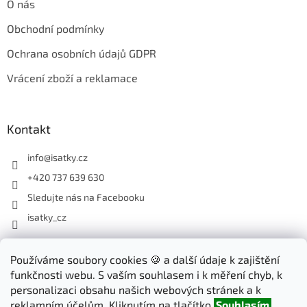
O nás
Obchodní podmínky
Ochrana osobních údajů GDPR
Vrácení zboží a reklamace
Kontakt
info
@
isatky.cz
+420 737 639 630
Sledujte nás na Facebooku
isatky_cz
Odebírat newsletter
Používáme soubory cookies 🍪 a další údaje k zajištění
funkčnosti webu. S vaším souhlasem i k měření chyb, k
Vložte svůj e-mail a my vám budeme zasílat informace o nových
personalizaci obsahu našich webových stránek a k
produktech na našem e-shopu.
reklamním účelům. Kliknutím na tlačítko
Souhlasím