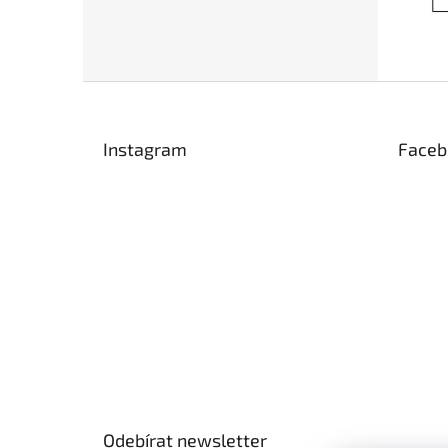
Z
á
p
Instagram
Faceb
a
t
í
Odebírat newsletter