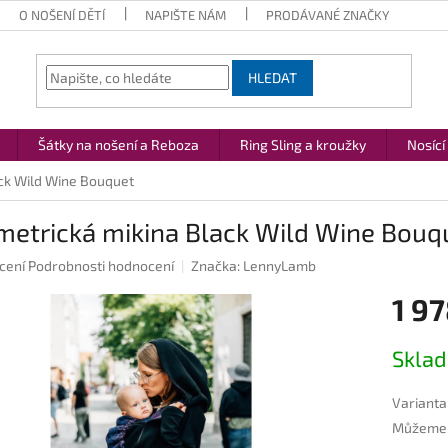
O NOŠENÍ DĚTÍ
NAPIŠTE NÁM
PRODÁVANÉ ZNAČKY
HLEDAT
Šátky na nošení a Reboza
Ring Sling a kroužky
Nosící
ck Wild Wine Bouquet
metrická mikina Black Wild Wine Bouq
né
cení
Podrobnosti hodnocení
Značka:
LennyLamb
ení
1 97
u
Měrná
Skla
cena:
ek.
Varianta
Můžeme d