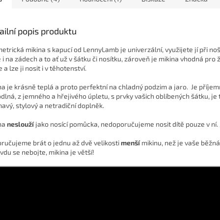
ailní popis produktu
etrická mikina s kapucí od LennyLamb je univerzální, využijete jí při no
e i na zádech a to ať už v šátku či nosítku, zároveň je mikina vhodná pro 
a lze ji nosit i v těhotenství.
na je krásně teplá a proto perfektní na chladný podzim a jaro.
Je příjem
dlná, z jemného a hřejivého úpletu, s prvky vašich oblíbených šátku, je 
mavý, stylový a netradiční doplněk.
na
neslouží
jako nosící pomůcka, nedoporučujeme nosit dítě pouze v ní.
ručujeme brát o jednu až dvě velikosti
menší
mikinu, než je vaše běžná
vdu se nebojte, mikina je větší!