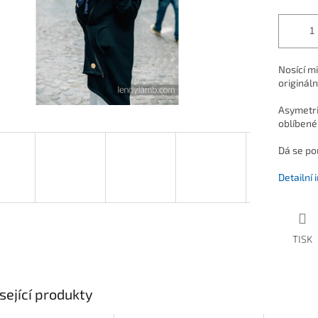
Nosící m
origináln
Asymetri
oblíbené
Dá se pou
Detailní
TISK
sející produkty