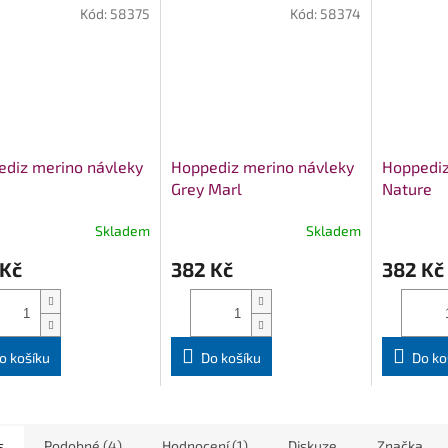
Kód:
58375
Kód:
58374
diz merino návleky
Hoppediz merino návleky
Hoppediz
Grey Marl
Nature
Skladem
Skladem
 Kč
382 Kč
382 Kč
o košíku
Do košíku
Do ko
s
Podobné (4)
Hodnocení (1)
Diskuze
Značka