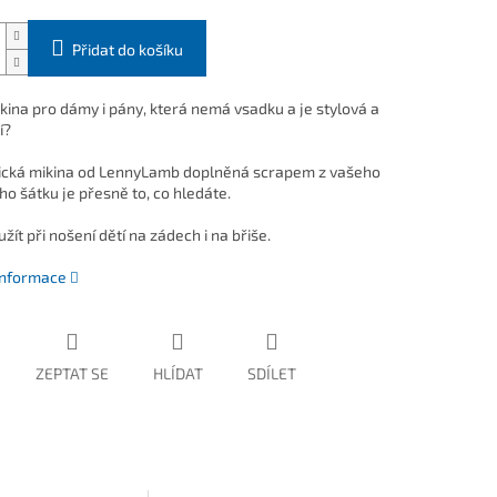
Přidat do košíku
ikina pro dámy i pány, která nemá vsadku a je stylová a
í?
cká mikina od LennyLamb doplněná scrapem z vašeho
ho šátku je přesně to, co hledáte.
žít při nošení dětí na zádech i na břiše.
 informace
ZEPTAT SE
HLÍDAT
SDÍLET