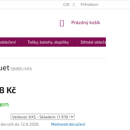
CZK
Přihlášení
NÁKUPNÍ
Prázdný košík
KOŠÍK
 oblečení
Tašky, batohy, doplňky
Dětské oblečení
Dár
uet
58005/XXS
8 Kč
dem
oručit do:
12.8.2026
Možnosti doručení