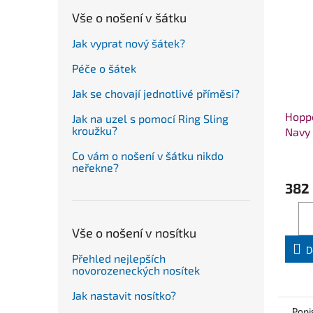
Vše o nošení v šátku
Jak vyprat nový šátek?
Péče o šátek
Jak se chovají jednotlivé příměsi?
Hoppe
Jak na uzel s pomocí Ring Sling
kroužku?
Navy
Co vám o nošení v šátku nikdo
neřekne?
382
Vše o nošení v nosítku
D
Přehled nejlepších
novorozeneckých nosítek
Jak nastavit nosítko?
Popi