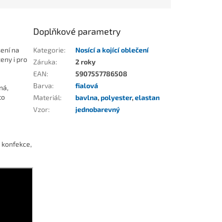
Doplňkové parametry
šení na
Kategorie
:
Nosící a kojící oblečení
ženy i pro
Záruka
:
2 roky
EAN
:
5907557786508
Barva
:
fialová
ná,
to
Materiál
:
bavlna
,
polyester
,
elastan
Vzor
:
jednobarevný
 konfekce,