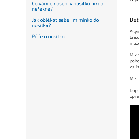
Co vám o nošení v nosítku nikdo
neřekne?
Det
Jak oblékat sebe i miminko do
nosítka?
Asym
Péče o nosítko
břiš
muže 
Miki
poho
zají
Miki
Dopo
opra