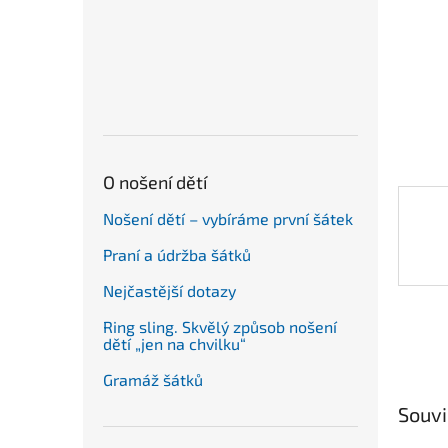
n
e
l
O nošení dětí
Nošení dětí – vybíráme první šátek
Praní a údržba šátků
Nejčastější dotazy
Ring sling. Skvělý způsob nošení
dětí „jen na chvilku“
Gramáž šátků
Souvi