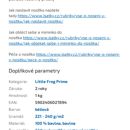
Jak nastavit nosítko najdete
tady
https://www.isatky.cz/rubriky/vse-o-noseni-v-
nositku/jak-nastavit-nositko/
Jak obléct sebe a miminko do
nosítka
https://www.isatky.cz/rubriky/vse-o-noseni-v-
nositku/jak-oblekat-sebe-i-miminko-do-nositka/
Péče o nosítko
https://www.isatky.cz/rubriky/vse-o-noseni-
v-nositku/pece-o-nositko/
Doplňkové parametry
Kategorie
:
Little Frog Prime
Záruka
:
2 roky
Hmotnost
:
1 kg
EAN
:
5902406027894
Barva
:
béžová
Gramáž
:
221 - 240 g/m2
Materiál
:
100 % bavlna
,
bavlna