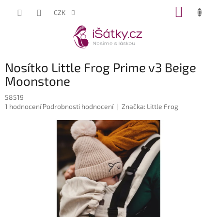
Přejít
NÁKUP
CZK
na
KOŠÍK
obsah
Nosítko Little Frog Prime v3 Beige
Moonstone
58519
Průměrné
1 hodnocení
Podrobnosti hodnocení
Značka:
Little Frog
hodnocení
produktu
je
5,0
z
5
hvězdiček.