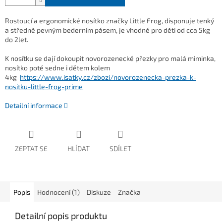
Rostoucí a ergonomické nosítko značky Little Frog, disponuje tenký
a středně pevným bederním pásem, je vhodné pro děti od cca 5kg
do 2let.
K nosítku se dají dokoupit novorozenecké přezky pro malá miminka,
nosítko poté sedne i dětem kolem
4kg
https://www.isatky.cz/zbozi/novorozenecka-prezka-k-
nositku-little-frog-prime
Detailní informace
ZEPTAT SE
HLÍDAT
SDÍLET
Popis
Hodnocení (1)
Diskuze
Značka
Detailní popis produktu