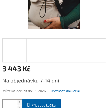
3 443 Kč
Měrná
Na objednávku 7-14 dní
cena:
Můžeme doručit do:
1.9.2026
Možnosti doručení
Přidat do košíku