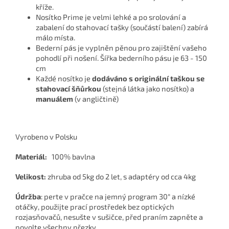
kříže.
Nosítko Prime je velmi lehké a po srolování a
zabalení do stahovací tašky (součástí balení) zabírá
málo místa.
Bederní pás je vyplněn pěnou pro zajištění vašeho
pohodlí při nošení. Šířka bederního pásu je 63 - 150
cm
Každé nosítko je
dodáváno s originální taškou se
stahovací šňůrkou
(stejná látka jako nosítko) a
manuálem
(v angličtině)
Vyrobeno v Polsku
Materiál:
100% bavlna
Velikost:
zhruba od 5kg do 2 let, s adaptéry od cca 4kg
Údržba
: perte v pračce na jemný program 30° a nízké
otáčky, použijte prací prostředek bez optických
rozjasňovačů, nesušte v sušičce, před praním zapněte a
povolte všechny přezky