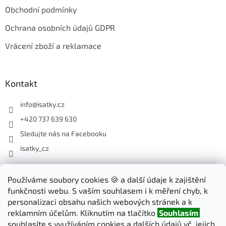
Obchodní podmínky
Ochrana osobních údajů GDPR
Vrácení zboží a reklamace
Kontakt
info
@
isatky.cz
+420 737 639 630
Sledujte nás na Facebooku
isatky_cz
Odebírat newsletter
Používáme soubory cookies 🍪 a další údaje k zajištění
funkčnosti webu. S vaším souhlasem i k měření chyb, k
Vložte svůj e-mail a my vám budeme zasílat informace o nových
personalizaci obsahu našich webových stránek a k
produktech na našem e-shopu.
reklamním účelům. Kliknutím na tlačítko
Souhlasím
souhlasíte s využíváním cookies a dalších údajů vč. jejich