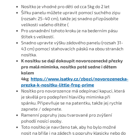
Nosítko je vhodné pro děti od cca 5kg do 2 let
Šířku panelu můžete upravit pomocí suchého zipu
(rozsah: 25-40 cm), takže jej snadno přizpůsobíte
velikosti vašeho dítěte (
Pro usnadnění tohoto kroku je na bederním pásu
štítek s velikostí.
Snadno upravte výšku zádového panelu (rozsah 31-
43 cm) pomocí stahovacích pásků na obou stranách
nosítka.
K nosítku se dají dokoupit novorozenecké přezky
pro malá miminka, nosítko poté sedne i dětem
kolem
4kg
https://www.isatky.cz/zbozi/novorozenecka-
prezka-k-nositku-little-frog-prime
Nosítko pro novorozence má odepínací kapuci, která
je skvělá pro podepření hlavičky miminka při
spánku. Připevňuje se na patentku, takže jej rychle
zapnete / odepnete.
Ramenní popruhy jsou tvarované pro zvýšení
pohodlí nosící osoby.
Toto nosítko je navrženo tak, aby ho bylo možné
nosit na břiše i na zádech s popruhy klasicky nebo do