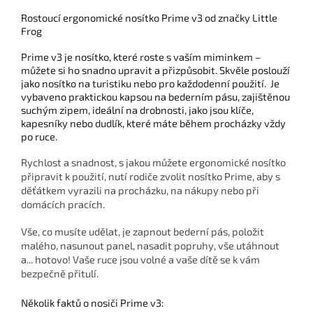
Rostoucí ergonomické nosítko Prime v3 od značky Little
Frog
Prime v3 je nosítko, které roste s vaším miminkem –
můžete si ho snadno upravit a přizpůsobit. Skvěle poslouží
jako nosítko na turistiku nebo pro každodenní použití. Je
vybaveno praktickou kapsou na bederním pásu, zajištěnou
suchým zipem, ideální na drobnosti, jako jsou klíče,
kapesníky nebo dudlík, které máte během procházky vždy
po ruce.
Rychlost a snadnost, s jakou můžete ergonomické nosítko
připravit k použití, nutí rodiče zvolit nosítko Prime, aby s
děťátkem vyrazili na procházku, na nákupy nebo při
domácích pracích.
Vše, co musíte udělat, je zapnout bederní pás, položit
malého, nasunout panel, nasadit popruhy, vše utáhnout
a... hotovo! Vaše ruce jsou volné a vaše dítě se k vám
bezpečně přitulí.
Několik faktů o nosiči Prime v3: