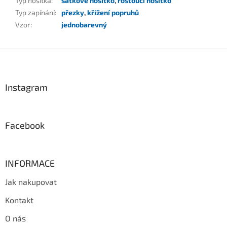
Typ nosítka
:
šátkové nosítko
,
rostoucí nosítko
Typ zapínání
:
přezky
,
křížení popruhů
Vzor
:
jednobarevný
Z
á
p
a
Instagram
t
í
Facebook
INFORMACE
Jak nakupovat
Kontakt
O nás