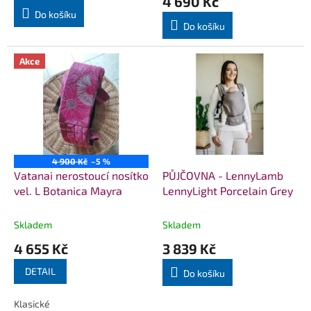
4 690 Kč
je
Do košíku
5,0
Do košíku
z
5
hvězdiček.
Akce
4 900 Kč
–5 %
Vatanai nerostoucí nosítko
PŮJČOVNA - LennyLamb
vel. L Botanica Mayra
LennyLight Porcelain Grey
Skladem
Skladem
4 655 Kč
3 839 Kč
DETAIL
Do košíku
Klasické