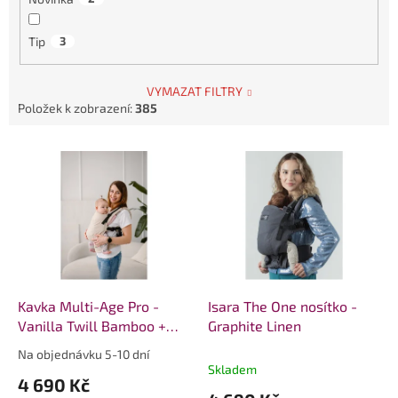
Tip
3
VYMAZAT FILTRY
Položek k zobrazení:
385
V
ý
p
i
s
p
r
o
d
Kavka Multi-Age Pro -
Isara The One nosítko -
u
Vanilla Twill Bamboo +
Graphite Linen
k
slintáčky
Na objednávku 5-10 dní
Průměrné
t
Skladem
hodnocení
4 690 Kč
ů
produktu