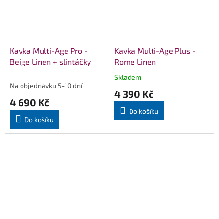
Kavka Multi-Age Pro -
Kavka Multi-Age Plus -
Beige Linen + slintáčky
Rome Linen
Skladem
Průměrné
Na objednávku 5-10 dní
hodnocení
4 390 Kč
produktu
4 690 Kč
je
Do košíku
5,0
Do košíku
z
5
hvězdiček.