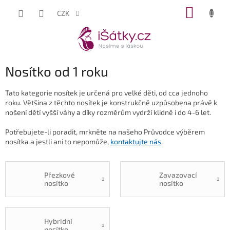
Přejít
NÁKUP
CZK
na
KOŠÍK
obsah
Nosítko od 1 roku
Tato kategorie nosítek je určená pro velké děti, od cca jednoho
roku. Většina z těchto nosítek je konstrukčně uzpůsobena právě k
nošení dětí vyšší váhy a díky rozměrům vydrží klidně i do 4-6 let.
Potřebujete-li poradit, mrkněte na našeho Průvodce výběrem
nosítka a jestli ani to nepomůže,
kontaktujte nás
.
Přezkové
Zavazovací
nosítko
nosítko
Hybridní
nosítko