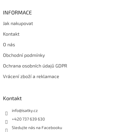
p
i
INFORMACE
s
u
Jak nakupovat
Kontakt
O nás
Obchodní podmínky
Ochrana osobních údajů GDPR
Vrácení zboží a reklamace
Kontakt
info
@
isatky.cz
+420 737 639 630
Sledujte nás na Facebooku