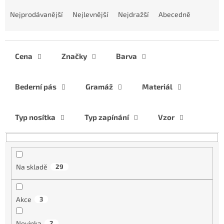
Ř
a
Nejprodávanější
Nejlevnější
Nejdražší
Abecedně
z
e
n
í
Cena
Značky
Barva
p
r
Bederní pás
Gramáž
Materiál
o
d
u
Typ nosítka
Typ zapínání
Vzor
k
t
ů
Na skladě
29
Akce
3
Novinka
2