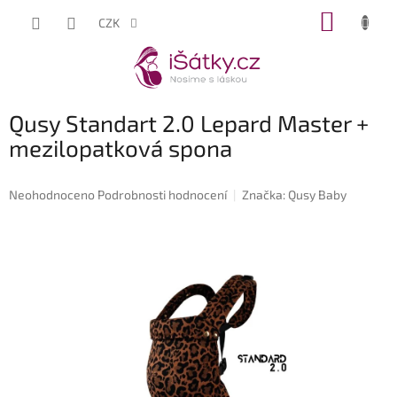
Přejít
NÁKUP
CZK
na
KOŠÍK
obsah
Qusy Standart 2.0 Lepard Master +
mezilopatková spona
Průměrné
Neohodnoceno
Podrobnosti hodnocení
Značka:
Qusy Baby
hodnocení
produktu
je
0,0
z
5
hvězdiček.