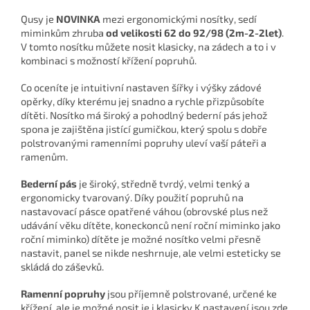
Qusy je
NOVINKA
mezi ergonomickými nosítky, sedí
miminkům zhruba
od velikosti 62 do 92/98 (2m-2-2let)
.
V tomto nosítku můžete nosit klasicky, na zádech a to i v
kombinaci s možností křížení popruhů.
Co oceníte je intuitivní nastaven šířky i výšky zádové
opěrky, díky kterému jej snadno a rychle přizpůsobíte
dítěti. Nosítko má široký a pohodlný bederní pás jehož
spona je zajištěna jistící gumičkou, který spolu s dobře
polstrovanými ramenními popruhy uleví vaší páteři a
ramenům.
Bederní pás
je široký, středně tvrdý, velmi tenký a
ergonomicky tvarovaný.
Díky použití popruhů na
nastavovací pásce opatřené váhou (obrovské plus než
udávání věku dítěte, koneckonců není roční miminko jako
roční miminko) dítěte je možné nosítko velmi přesně
nastavit, panel se nikde neshrnuje, ale velmi esteticky se
skládá do záševků.
Ramenní popruhy
jsou příjemně polstrované, určené ke
křížení, ale je možné nosit je i klasicky K nastavení jsou zde