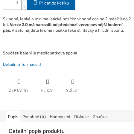
Přidat do košíku
Skladné, lehké a minimalistické nosítko vhodné cca od 2 měsíců do 2
let.
Verze 2.0 má narozdíl od předchozí verze pevnější bederní
pás.
V setu najdete kromě nosítka také slintáčky a hrudní
sponu.
Součástí balení je mezilopatková spona.
Detailní informace
ZEPTAT SE
HLÍDAT
SDÍLET
Popis
Podobné (4)
Hodnocení
Diskuze
Značka
Detailní popis produktu