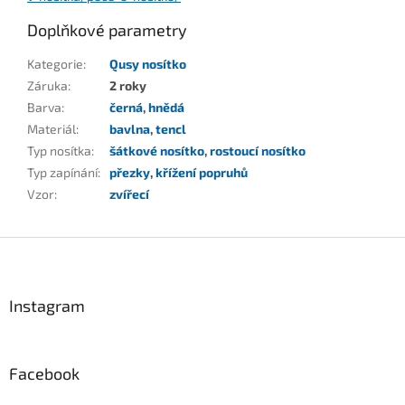
Doplňkové parametry
Kategorie
:
Qusy nosítko
Záruka
:
2 roky
Barva
:
černá
,
hnědá
Materiál
:
bavlna
,
tencl
Typ nosítka
:
šátkové nosítko
,
rostoucí nosítko
Typ zapínání
:
přezky
,
křížení popruhů
Vzor
:
zvířecí
Z
á
p
a
Instagram
t
í
Facebook