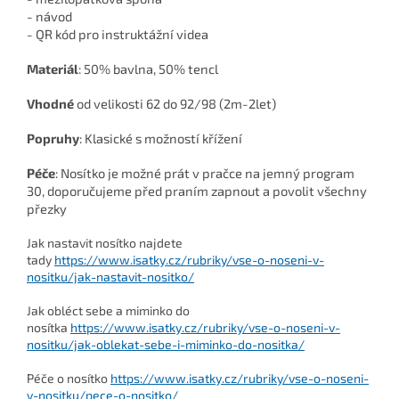
- návod
- QR kód pro instruktážní videa
Materiál
: 50% bavlna, 50% tencl
Vhodné
od velikosti 62 do 92/98 (2m-2let)
Popruhy
: Klasické s možností křížení
Péče
: Nosítko je možné prát v pračce na jemný program
30, doporučujeme před praním zapnout a povolit všechny
přezky
Jak nastavit nosítko najdete
tady
https://www.isatky.cz/rubriky/vse-o-noseni-v-
nositku/jak-nastavit-nositko/
Jak obléct sebe a miminko do
nosítka
https://www.isatky.cz/rubriky/vse-o-noseni-v-
nositku/jak-oblekat-sebe-i-miminko-do-nositka/
Péče o nosítko
https://www.isatky.cz/rubriky/vse-o-noseni-
v-nositku/pece-o-nositko/