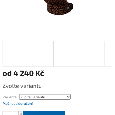
od
4 240 Kč
Měrná
Zvolte variantu
cena:
Varianta
Možnosti doručení