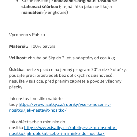
Každé nosítko je
dodáváno s originální taškou se
stahovací šňůrkou
(stejná látka jako nosítko) a
manuálem
(v angličtině)
Vyrobeno v Polsku
Materiál:
100% bavlna
Velikost:
zhruba od 5kg do 2 let, s adaptéry od cca 4kg
Údržba
: perte v pračce na jemný program 30° a nízké otáčky,
použijte prací prostředek bez optických rozjasňovačů,
nesušte v sušičce, před praním zapněte a povolte všechny
přezky
Jak nastavit nosítko najdete
tady
https://www.isatky.cz/rubriky/vse-o-noseni-v-
nositku/jak-nastavit-nositko/
Jak obléct sebe a miminko do
nosítka
https://www.isatky.cz/rubriky/vse-o-noseni-v-
nositku/jak-oblekat-sebe-i-miminko-do-nositka/