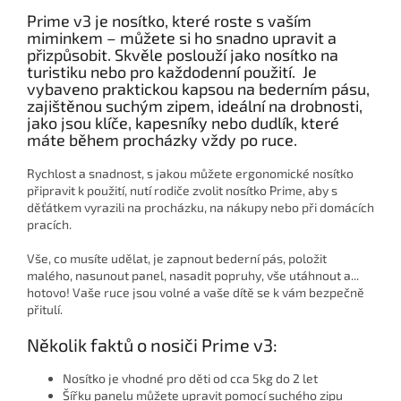
Prime v3 je nosítko, které roste s vaším
miminkem – můžete si ho snadno upravit a
přizpůsobit. Skvěle poslouží jako nosítko na
turistiku nebo pro každodenní použití. Je
vybaveno praktickou kapsou na bederním pásu,
zajištěnou suchým zipem, ideální na drobnosti,
jako jsou klíče, kapesníky nebo dudlík, které
máte během procházky vždy po ruce.
Rychlost a snadnost, s jakou můžete ergonomické nosítko
připravit k použití, nutí rodiče zvolit nosítko Prime, aby s
děťátkem vyrazili na procházku, na nákupy nebo při domácích
pracích.
Vše, co musíte udělat, je zapnout bederní pás, položit
malého, nasunout panel, nasadit popruhy, vše utáhnout a...
hotovo! Vaše ruce jsou volné a vaše dítě se k vám bezpečně
přitulí.
Několik faktů o nosiči Prime v3:
Nosítko je vhodné pro děti od cca 5kg do 2 let
Šířku panelu můžete upravit pomocí suchého zipu