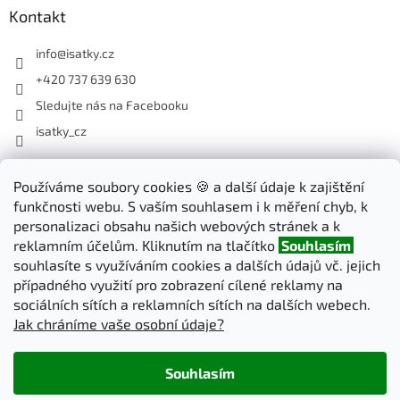
Kontakt
info
@
isatky.cz
+420 737 639 630
Sledujte nás na Facebooku
isatky_cz
Odebírat newsletter
Používáme soubory cookies 🍪 a další údaje k zajištění
funkčnosti webu. S vaším souhlasem i k měření chyb, k
Vložte svůj e-mail a my vám budeme zasílat informace o nových
personalizaci obsahu našich webových stránek a k
produktech na našem e-shopu.
reklamním účelům. Kliknutím na tlačítko
Souhlasím
souhlasíte s využíváním cookies a dalších údajů vč. jejich
E-mail
případného využití pro zobrazení cílené reklamy na
sociálních sítích a reklamních sítích na dalších webech.
Jak chráníme vaše osobní údaje?
PŘIHLÁSIT SE
Souhlasím