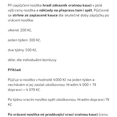
Při zapůjčení nosítka
hradí zákazník vratnou kauci
v plné
výši ceny nosítka a
náklady na přepravu tam i zpět
. Půjčovné
se
strhne ze zaplacené kauce
dle skutečné doby zápůjčky po
vrácení nosítka:
víkend: 200 Kč,
jeden týden: 300 Kč,
dva týdny: 500 Kč,
déle: dle individuální domluvy.
Příklad:
Půjčuji si nosítko v hodnotě 4000 Kč na jeden týden a
nechávám si jej zaslat zásilkovnou. Hradím 4 000 + 79
dopravci = 4 079 Kč.
Po týdnu vracím nosítko opět zásilkovnou. Hradím dopravci 79
Kč.
Po vrácení nosítka mi prodávající vrací vratnou kauci
(cenu