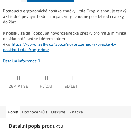
Rostoucí a ergonomické nosítko značky Little Frog, disponuje tenký
a středně pevným bederním pásem, je vhodné pro děti od cca 5kg
do 2let.
K nosítku se dají dokoupit novorozenecké přezky pro malá miminka,
nosítko poté sedne i dětem kolem
4kg
https://www.isatky.cz/zbozi/novorozenecka-prezka-k-
nositku-little-frog-prime
Detailní informace
ZEPTAT SE
HLÍDAT
SDÍLET
Popis
Hodnocení (1)
Diskuze
Značka
Detailní popis produktu