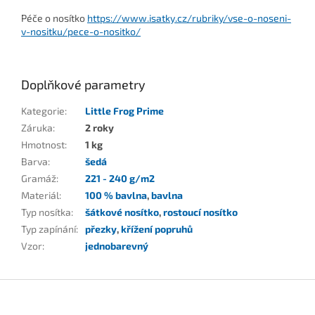
Péče o nosítko
https://www.isatky.cz/rubriky/vse-o-noseni-
v-nositku/pece-o-nositko/
Doplňkové parametry
Kategorie
:
Little Frog Prime
Záruka
:
2 roky
Hmotnost
:
1 kg
Barva
:
šedá
Gramáž
:
221 - 240 g/m2
Materiál
:
100 % bavlna
,
bavlna
Typ nosítka
:
šátkové nosítko
,
rostoucí nosítko
Typ zapínání
:
přezky
,
křížení popruhů
Vzor
:
jednobarevný
Z
á