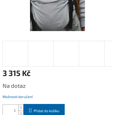
3 315 Kč
Měrná
Na dotaz
cena:
Možnosti doručení
Přidat do košíku