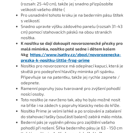
(rozsah: 25-40 cm), takže jej snadno přizpůsobíte
velikosti vašeho dítěte (
Pro usnadnění tohoto kroku je na bederním pásu štítek
s velikostí.
Snadno upravte výšku zádového panelu (rozsah 31-43
cm) pomocí stahovacích pásků na obou stranách
nosítka.
K nosítku se dají dokoupit novorozenecké přezky pro
malá miminka, nosítko poté sedne i dětem kolem
4kg
https://www.isatky.cz/zbozi/novorozenecka-
prezka-k-nositku-little-frog-prime
Nosítko pro novorozence má odepínací kapuci, která je
skvělá pro podepření hlavičky miminka při spánku.
Připevňuje se na patentku, takže jej rychle zapnete /
odepnete.
Ramenní popruhy jsou tvarované pro zvýšení pohodlí
nosící osoby.
Toto nosítko je navrženo tak, aby ho bylo možné nosit
na břiše i na zádech s popruhy klasicky nebo do kříže.
Nosítko Prime je velmi lehké a po srolování a zabalení
do stahovací tašky (součástí balení) zabírá málo místa.
Bederní pás je vyplněn pěnou pro zajištění vašeho
pohodlí při nošení. Šířka bederního pásu je 63 - 150 cm