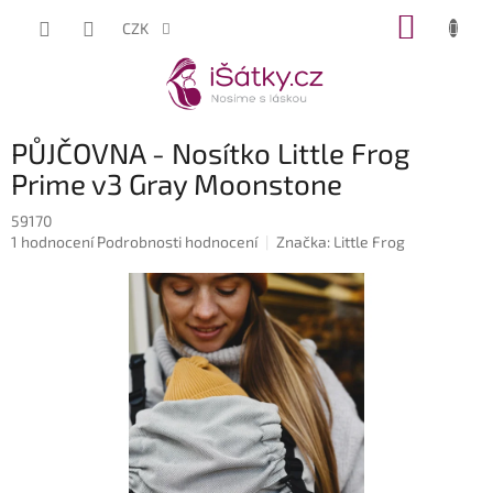
Přejít
NÁKUP
CZK
na
KOŠÍK
obsah
PŮJČOVNA - Nosítko Little Frog
Prime v3 Gray Moonstone
59170
Průměrné
1 hodnocení
Podrobnosti hodnocení
Značka:
Little Frog
hodnocení
produktu
je
5,0
z
5
hvězdiček.