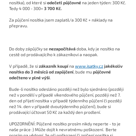
nosítka), od které si
odečetl půjčovné
na jeden týden: 300 Kč.
Tedy 4 000 - 300=
3 700 Kč.
Za půjčení nosítka jsem zaplatil/a 300 Kč + náklady na
přepravu.
Do doby zápůjčky se
nezapočítává
doba, kdy je nosítko na
cestě od prodávajícího k zákazníkovi a naopak.
V případě, že si
zákazník koupí
na
www.isatky.cz
jakékoliv
nosítko do 3 měsíců od zapůjčení
, bude mu
půjčovné
odečteno v plné výši
.
Bude-li nosítko odesláno později než bylo sjednáno (později
než v pondělí v případě víkendového půjčení, později než 7.
den od přijetí nosítka v případě týdenního půjčení či později
než 14. den v případě dvoutýdenního půjčení), bude si
prodávající účtovat 50 Kč za každý den prodlení.
UPOZORNĚNÍ: Půjčené nosítko prosím nikdy neperte - to je
naše práce :) Může dojít k nevratnému poškození. B
erte
prosím na vědomí, že při poškození či zničení nosítka si