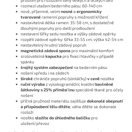
prošitím pro rozložení váhy velkých a těžkých dětí
rozmezí utažení bederního pásu: 60-140 cm
nové, příjemné, velmi
nosné
a
ergonomicky
tvarované
ramenní popruhy s možností křížení
nastavitelná délka ramen: 35-58 cm, s dostatečně
dlouhými popruhy pro další prodloužení
nastavení šířky sedu nosítka a výšky zádové opěrky
rozpětí zádové opěrky: šířka 33-55 cm, výška 42-54 cm
nastavitelný hrudní/zádový popruh
magnetická zádová spona
pro maximální komfort
srolovatelná
kapucka
pro fixaci hlavičky v případě
spánku
trojitý systém zabezpečení
na bederním pásu
nošení vpředu i na zádech
široké
chrániče popruhů (slintáčky)
v ceně
nosítka
ruční výroba
z vysokogramážní, kvalitní
bavlněné
šátkoviny s 25% příměsí lnu
speciálně tkané pro účely
nošení
příčná pružnost materiálu zajišťuje
dokonalé obepnutí
a přizpůsobení tělu dítěte
, váha dítěte se dokonale
rozloží
nosítko
složíte do úhledného balíčku
pro
uložení/převoz