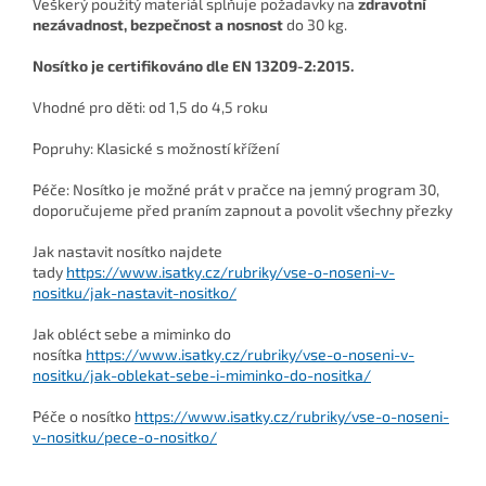
Veškerý použitý materiál splňuje požadavky na
zdravotní
nezávadnost, bezpečnost a nosnost
do 30 kg.
Nosítko je certifikováno dle EN 13209-2:2015.
Vhodné pro děti: od 1,5 do 4,5 roku
Popruhy: Klasické s možností křížení
Péče: Nosítko je možné prát v pračce na jemný program 30,
doporučujeme před praním zapnout a povolit všechny přezky
Jak nastavit nosítko najdete
tady
https://www.isatky.cz/rubriky/vse-o-noseni-v-
nositku/jak-nastavit-nositko/
J
ak obléct sebe a miminko do
nosítka
https://www.isatky.cz/rubriky/vse-o-noseni-v-
nositku/jak-oblekat-sebe-i-miminko-do-nositka/
Péče o nosítko
https://www.isatky.cz/rubriky/vse-o-noseni-
v-nositku/pece-o-nositko/