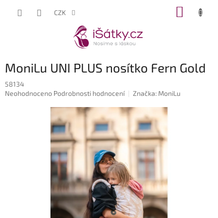
Přejít
NÁKUP
CZK
na
KOŠÍK
obsah
MoniLu UNI PLUS nosítko Fern Gold
58134
Průměrné
Neohodnoceno
Podrobnosti hodnocení
Značka:
MoniLu
hodnocení
produktu
je
0,0
z
5
hvězdiček.