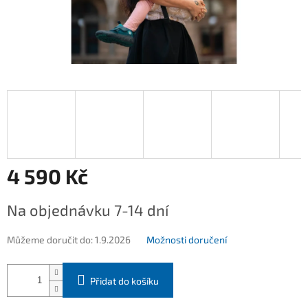
4 590 Kč
Měrná
Na objednávku 7-14 dní
cena:
Můžeme doručit do:
1.9.2026
Možnosti doručení
Přidat do košíku