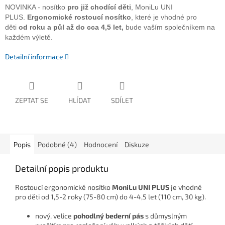
NOVINKA - nosítko
pro již chodící děti
, MoniLu UNI
PLUS.
Ergonomické rostoucí nosítko
, které je vhodné pro
děti
od roku a půl až do cca 4,5 let,
bude vaším společníkem na
každém výletě.
Detailní informace
ZEPTAT SE
HLÍDAT
SDÍLET
Popis
Podobné (4)
Hodnocení
Diskuze
Detailní popis produktu
Rostoucí ergonomické nosítko
MoniLu UNI PLUS
je vhodné
pro děti od 1,5-2 roky (75-80 cm) do 4-4,5 let (110 cm, 30 kg).
nový, velice
pohodlný bederní pás
s důmyslným