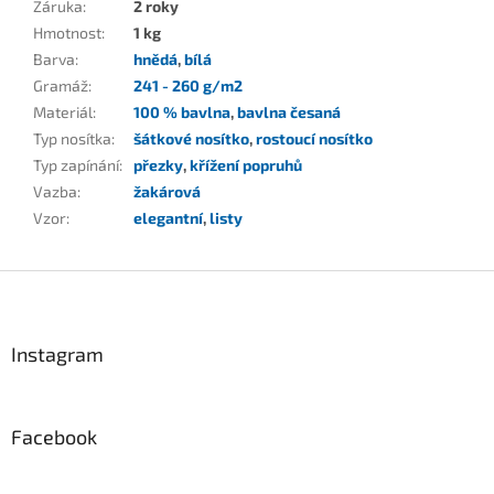
Záruka
:
2 roky
Hmotnost
:
1 kg
Barva
:
hnědá
,
bílá
Gramáž
:
241 - 260 g/m2
Materiál
:
100 % bavlna
,
bavlna česaná
Typ nosítka
:
šátkové nosítko
,
rostoucí nosítko
Typ zapínání
:
přezky
,
křížení popruhů
Vazba
:
žakárová
Vzor
:
elegantní
,
listy
Z
á
p
a
Instagram
t
í
Facebook