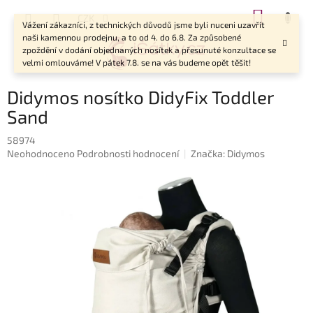
Přejít
NÁKUP
CZK
na
Vážení zákazníci, z technických důvodů jsme byli nuceni uzavřít
KOŠÍK
obsah
naši kamennou prodejnu, a to od 4. do 6.8. Za způsobené
zpoždění v dodání objednaných nosítek a přesunuté konzultace se
velmi omlouváme! V pátek 7.8. se na vás budeme opět těšit!
Didymos nosítko DidyFix Toddler
Sand
58974
Průměrné
Neohodnoceno
Podrobnosti hodnocení
Značka:
Didymos
hodnocení
produktu
je
0,0
z
5
hvězdiček.