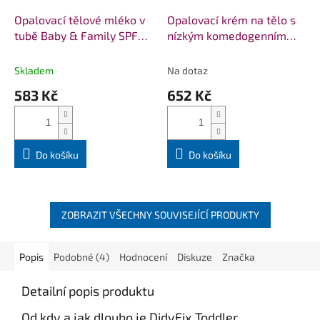
Opalovací tělové mléko v
Opalovací krém na tělo s
tubě Baby & Family SPF
nízkým komedogenním
30 WoodenSpoon 100ml
indexem SPF 35 Wooden
Spoon 100ml
Skladem
Na dotaz
583 Kč
652 Kč
Do košíku
Do košíku
ZOBRAZIT VŠECHNY SOUVISEJÍCÍ PRODUKTY
Popis
Podobné (4)
Hodnocení
Diskuze
Značka
Detailní popis produktu
Od kdy a jak dlouho je DidyFix Toddler