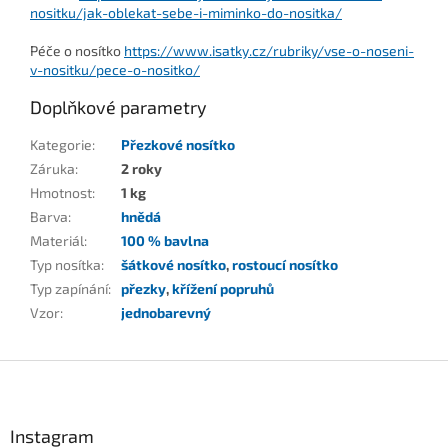
nositku/jak-oblekat-sebe-i-miminko-do-nositka/
Péče o nosítko
https://www.isatky.cz/rubriky/vse-o-noseni-
v-nositku/pece-o-nositko/
Doplňkové parametry
Kategorie
:
Přezkové nosítko
Záruka
:
2 roky
Hmotnost
:
1 kg
Barva
:
hnědá
Materiál
:
100 % bavlna
Typ nosítka
:
šátkové nosítko
,
rostoucí nosítko
Typ zapínání
:
přezky
,
křížení popruhů
Vzor
:
jednobarevný
Z
á
p
a
Instagram