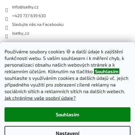
info
@
isatky.cz
+420 737 639 630
Sledujte nás na Facebooku
isatky_cz
Odebírat newsletter
Používáme soubory cookies 🍪 a další údaje k zajištění
funkčnosti webu. S vaším souhlasem i k měření chyb, k
Vložte svůj e-mail a my vám budeme zasílat informace o nových
personalizaci obsahu našich webových stránek a k
produktech na našem e-shopu.
reklamním účelům. Kliknutím na tlačítko
Souhlasím
souhlasíte s využíváním cookies a dalších údajů vč. jejich
E-mail
případného využití pro zobrazení cílené reklamy na
sociálních sítích a reklamních sítích na dalších webech.
Jak chráníme vaše osobní údaje?
PŘIHLÁSIT SE
Souhlasím
Vytvořil Shoptet
Nastavení