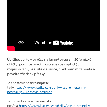
Údržba
: perte v pračce na jemný program 30° a nízké
otáčky, použijte prací prostředek bez optických
rozjasňovačů, nesušte v sušičce, před praním zapněte a
povolte všechny přezky
Jak nastavit nosítko najdete
tady
https://www.isatky.cz/rubriky/vse-o-noseni-v-
nositku/jak-nastavit-nositko/
Jak obléct sebe a miminko do
nosítka
https://www.isatky.cz/rubriky/vse-o-noseni-v-