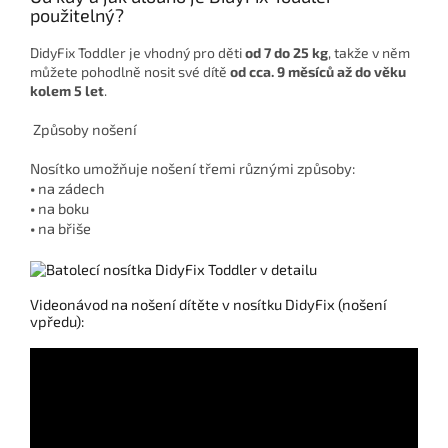
použitelný?
DidyFix Toddler je vhodný pro děti
od 7 do 25 kg
, takže v něm
můžete pohodlně nosit své dítě
od cca. 9 měsíců až do věku
kolem 5 let
.
Způsoby nošení
Nosítko umožňuje nošení třemi různými způsoby:
•
na zádech
•
na boku
•
na břiše
Videonávod na nošení dítěte v nosítku DidyFix (nošení
vpředu):