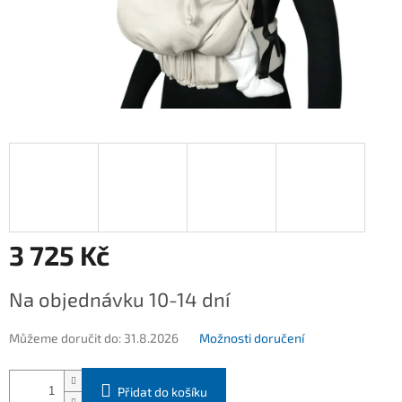
3 725 Kč
Měrná
Na objednávku 10-14 dní
cena:
Můžeme doručit do:
31.8.2026
Možnosti doručení
Přidat do košíku