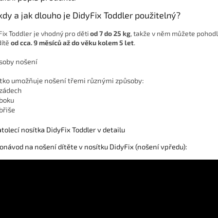
kdy a jak dlouho je DidyFix Toddler použitelný?
Fix Toddler je vhodný pro děti
od 7 do 25 kg
, takže v něm můžete pohodl
dítě
od cca. 9 měsíců až do věku kolem 5 let
.
soby nošení
tko umožňuje nošení třemi různými způsoby:
zádech
boku
břiše
onávod na nošení dítěte v nosítku DidyFix (nošení vpředu):