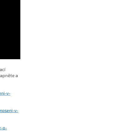
ací
zapněte a
eni-v-
noseni-v-
e-o-