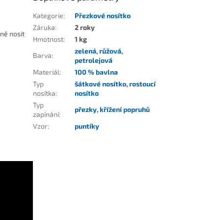
Kategorie
:
Přezkové nosítko
Záruka
:
2 roky
ně nosit
Hmotnost
:
1 kg
zelená
,
růžová
,
Barva
:
petrolejová
Materiál
:
100 % bavlna
Typ
šátkové nosítko
,
rostoucí
nosítka
:
nosítko
Typ
přezky
,
křížení popruhů
zapínání
:
Vzor
:
puntíky