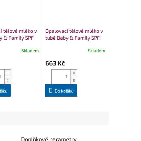
í tělové mléko v
Opalovací tělové mléko v
y & Family SPF
tubě Baby & Family SPF
enSpoon 100ml
30 WoodenSpoon 150ml
Skladem
Skladem
663 Kč
šíku
Do košíku
Doplňkové parametry