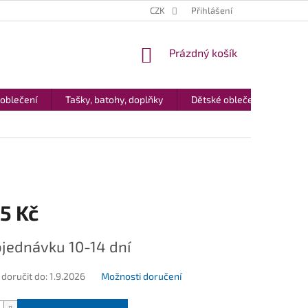
CZK
Přihlášení
NÁKUPNÍ
Prázdný košík
KOŠÍK
 oblečení
Tašky, batohy, doplňky
Dětské oblečení
Dár
5 Kč
jednávku 10-14 dní
oručit do:
1.9.2026
Možnosti doručení