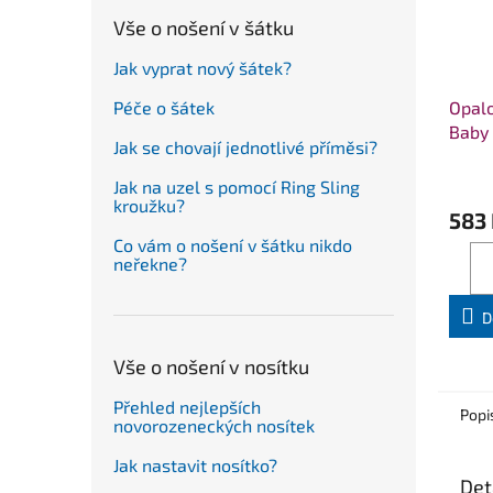
Vše o nošení v šátku
Jak vyprat nový šátek?
Opalo
Péče o šátek
Baby 
Jak se chovají jednotlivé příměsi?
Wood
Jak na uzel s pomocí Ring Sling
kroužku?
583
Co vám o nošení v šátku nikdo
neřekne?
D
Vše o nošení v nosítku
Přehled nejlepších
Popi
novorozeneckých nosítek
Jak nastavit nosítko?
Det