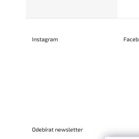
Z
á
p
Instagram
Faceb
a
t
í
Odebírat newsletter