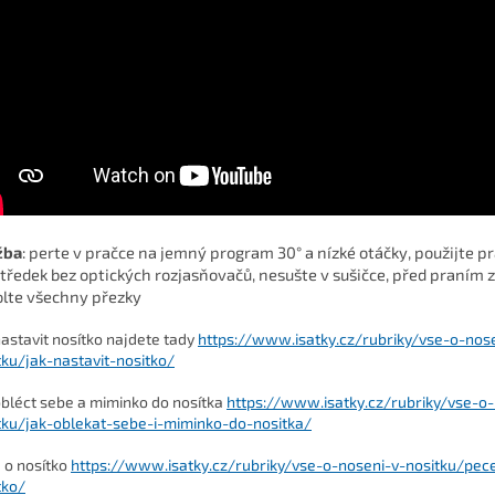
žba
: perte v pračce na jemný program 30° a nízké otáčky, použijte pr
tředek bez optických rozjasňovačů, nesušte v sušičce, před praním 
lte všechny přezky
nastavit nosítko najdete tady
https://www.isatky.cz/rubriky/vse-o-nos
tku/jak-nastavit-nositko/
obléct sebe a miminko do nosítka
https://www.isatky.cz/rubriky/vse-o-
tku/jak-oblekat-sebe-i-miminko-do-nositka/
 o nosítko
https://www.isatky.cz/rubriky/vse-o-noseni-v-nositku/pec
tko/