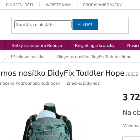
O NOŠENÍ DĚTÍ
NAPIŠTE NÁM
PRODÁVANÉ ZNAČKY
HLEDAT
Šátky na nošení a Reboza
Ring Sling a kroužky
Nosící
Přezkové nosítko
Didymos nosítko DidyFix Toddler Hope
mos nosítko DidyFix Toddler Hope
58032
né
noceno
Podrobnosti hodnocení
Značka:
Didymos
ení
3 72
u
Měrná
Na ob
cena:
ek.
Můžeme d