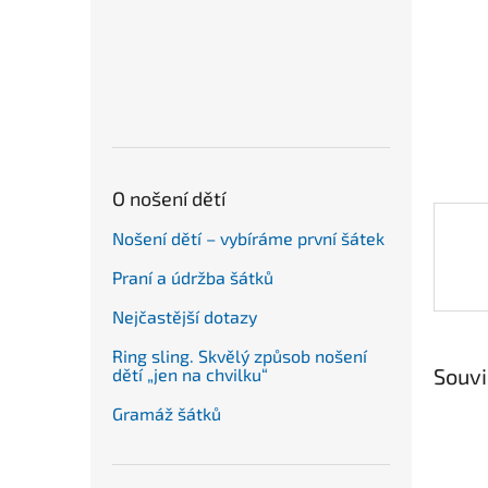
n
e
l
O nošení dětí
Nošení dětí – vybíráme první šátek
Praní a údržba šátků
Nejčastější dotazy
Ring sling. Skvělý způsob nošení
Souvi
dětí „jen na chvilku“
Gramáž šátků