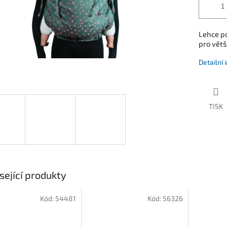
Lehce po
pro větš
Detailní
TISK
sející produkty
Kód:
54481
Kód:
56326