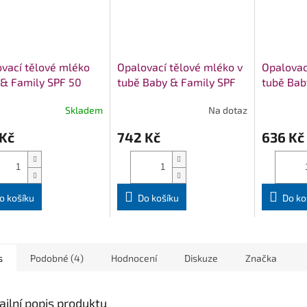
vací tělové mléko
Opalovací tělové mléko v
Opalovac
& Family SPF 50
tubě Baby & Family SPF
tubě Bab
enSpoon 50ml
50 WoodenSpoon 150ml
50 Wood
Skladem
Na dotaz
 Kč
742 Kč
636 Kč
o košíku
Do košíku
Do ko
s
Podobné (4)
Hodnocení
Diskuze
Značka
ailní popis produktu