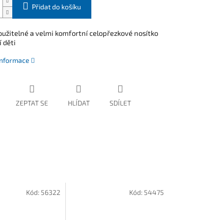
Přidat do košíku
užitelné a velmi komfortní celopřezkové nosítko
í děti
 informace
ZEPTAT SE
HLÍDAT
SDÍLET
Kód:
56322
Kód:
54475