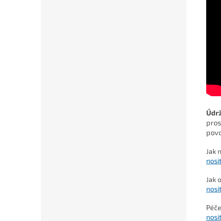
Údr
pros
povo
Jak 
nosi
Jak 
nosi
Péče
nosi