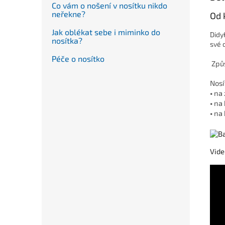
Co vám o nošení v nosítku nikdo
neřekne?
Od 
Jak oblékat sebe i miminko do
Didy
nosítka?
své 
Péče o nosítko
Způ
Nosí
•
na 
•
na 
•
na 
Vide