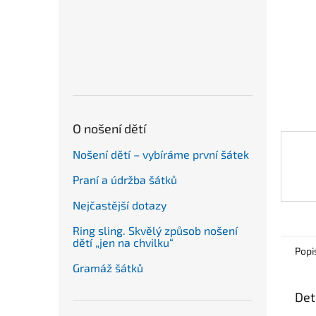
n
e
l
O nošení dětí
Nošení dětí – vybíráme první šátek
Praní a údržba šátků
Nejčastější dotazy
Ring sling. Skvělý způsob nošení
dětí „jen na chvilku“
Popi
Gramáž šátků
Det