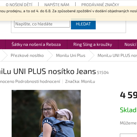
O NOŠENÍ DĚTÍ
NAPIŠTE NÁM
PRODÁVANÉ ZNAČKY
nou prodejnu, a to od 4. do 6.8. Za způsobené zpoždění v dodání objednaných nos
HLEDAT
Šátky na nošení a Reboza
Ring Sling a kroužky
Nosící
Přezkové nosítko
Monilu Uni Plus
MoniLu UNI PLUS nos
iLu UNI PLUS nosítko Jeans
51504
né
noceno
Podrobnosti hodnocení
Značka:
MoniLu
ení
4 5
u
Měrná
Skla
cena:
ek.
Můžeme d