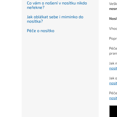
Co vám o nošení v nosítku nikdo
Vešk
neřekne?
nosn
Jak oblékat sebe i miminko do
Nosí
nosítka?
Vhod
Péče o nosítko
Popr
Péče
pran
Jak 
nosi
J
ak 
nosi
Péče
nosi