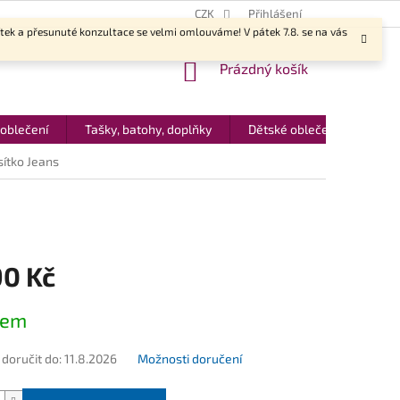
CZK
Přihlášení
ítek a přesunuté konzultace se velmi omlouváme! V pátek 7.8. se na vás
NÁKUPNÍ
Prázdný košík
KOŠÍK
 oblečení
Tašky, batohy, doplňky
Dětské oblečení
Dár
ítko Jeans
90 Kč
dem
oručit do:
11.8.2026
Možnosti doručení