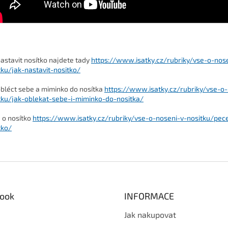
nastavit nosítko najdete tady
https://www.isatky.cz/rubriky/vse-o-nos
tku/jak-nastavit-nositko/
obléct sebe a miminko do nosítka
https://www.isatky.cz/rubriky/vse-o-
tku/jak-oblekat-sebe-i-miminko-do-nositka/
 o nosítko
https://www.isatky.cz/rubriky/vse-o-noseni-v-nositku/pec
tko/
ook
INFORMACE
Jak nakupovat