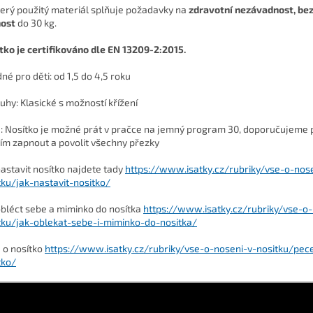
erý použitý materiál splňuje požadavky na
zdravotní nezávadnost, be
ost
do 30 kg.
tko je certifikováno dle EN 13209-2:2015.
né pro děti: od 1,5 do 4,5 roku
uhy: Klasické s možností křížení
: Nosítko je možné prát v pračce na jemný program 30, doporučujeme 
ím zapnout a povolit všechny přezky
nastavit nosítko najdete tady
https://www.isatky.cz/rubriky/vse-o-nos
tku/jak-nastavit-nositko/
obléct sebe a miminko do nosítka
https://www.isatky.cz/rubriky/vse-o-
tku/jak-oblekat-sebe-i-miminko-do-nositka/
 o nosítko
https://www.isatky.cz/rubriky/vse-o-noseni-v-nositku/pec
tko/