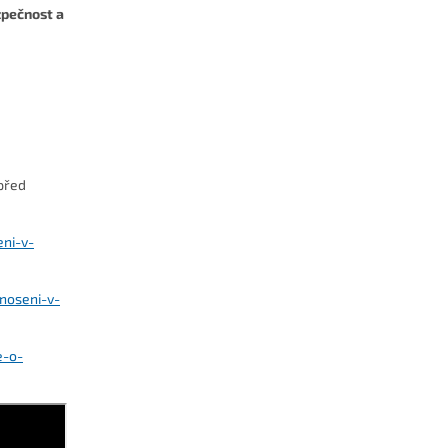
zpečnost a
před
eni-v-
noseni-v-
e-o-