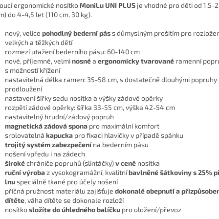
oucí ergonomické nosítko
MoniLu UNI PLUS
je vhodné pro děti od 1,5-2
m) do 4-4,5 let (110 cm, 30 kg).
nový, velice
pohodlný bederní pás
s důmyslným prošitím pro rozložen
velkých a těžkých dětí
rozmezí utažení bederního pásu: 60-140 cm
nové, příjemné, velmi
nosné
a
ergonomicky tvarované
ramenní popr
s možností křížení
nastavitelná délka ramen: 35-58 cm, s dostatečně dlouhými popruhy 
prodloužení
nastavení šířky sedu nosítka a výšky zádové opěrky
rozpětí zádové opěrky: šířka 33-55 cm, výška 42-54 cm
nastavitelný hrudní/zádový popruh
magnetická zádová spona
pro maximální komfort
srolovatelná
kapucka
pro fixaci hlavičky v případě spánku
trojitý systém zabezpečení
na bederním pásu
nošení vpředu i na zádech
široké
chrániče popruhů (slintáčky)
v ceně
nosítka
ruční výroba
z vysokogramážní, kvalitní
bavlněné šátkoviny s 25% p
lnu
speciálně tkané pro účely nošení
příčná pružnost materiálu zajišťuje
dokonalé obepnutí a přizpůsoben
dítěte
, váha dítěte se dokonale rozloží
nosítko
složíte do úhledného balíčku
pro uložení/převoz