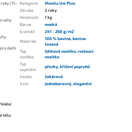
 roky (75-
Kategorie
:
Monilu Uni Plus
Záruka
:
2 roky
Hmotnost
:
1 kg
í váhy
Barva
:
modrá
Gramáž
:
241 - 260 g/m2
uhy
100 % bavlna
,
bavlna
Materiál
:
česaná
pro další
Typ
šátkové nosítko
,
rostoucí
nosítka
:
nosítko
Typ
přezky
,
křížení popruhů
zapínání
:
Vazba
:
žakárová
Vzor
:
jednobarevný
,
elegantní
říměsí
í tělu