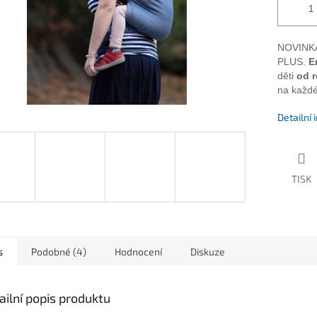
NOVINKA
PLUS.
E
děti
od r
na každé
Detailní
TISK
s
Podobné (4)
Hodnocení
Diskuze
ailní popis produktu