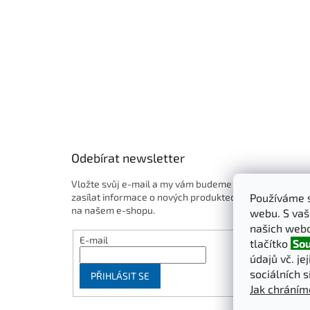
Odebírat newsletter
Vložte svůj e-mail a my vám budeme
zasílat informace o nových produktech
Používáme s
na našem e-shopu.
webu. S vaš
našich webo
E-mail
tlačítko
Sou
údajů vč. je
sociálních s
PŘIHLÁSIT SE
Jak chráním