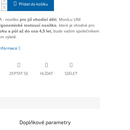
Přidat do košíku
 - nosítko
pro již chodící děti
, MoniLu UNI
rgonomické rostoucí nosítko
, které je vhodné pro
oku a půl až do cca 4,5 let,
bude vaším společníkem
m výletě.
 informace
ZEPTAT SE
HLÍDAT
SDÍLET
Doplňkové parametry