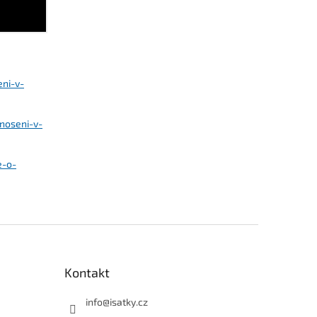
eni-v-
noseni-v-
e-o-
Kontakt
info
@
isatky.cz