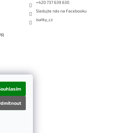
+420 737 639 630
Sledujte nás na Facebooku
isatky_cz
PR
Souhlasím
dmítnout