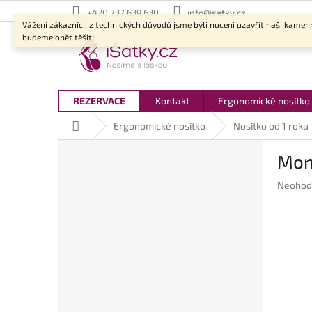
Přejít
+420 737 639 630
info@isatky.cz
na
Vážení zákazníci, z technických důvodů jsme byli nuceni uzavřít naši kamen
obsah
budeme opět těšit!
REZERVACE
Kontakt
Ergonomické nosítko
Domů
Ergonomické nosítko
Nosítko od 1 roku
P
Mon
o
s
Průměr
Neohod
t
hodnoc
r
produkt
a
je
n
0,0
z
n
5
í
hvězdič
p
a