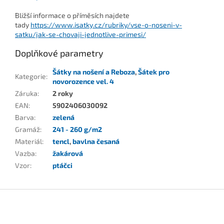
Bližší informace o příměsích najdete
tady
https://www.isatky.cz/rubriky/vse-o-noseni-v-
satku/jak-se-chovaji-jednotlive-primesi/
Doplňkové parametry
Šátky na nošení a Reboza
,
Šátek pro
Kategorie
:
novorozence vel. 4
Záruka
:
2 roky
EAN
:
5902406030092
Barva
:
zelená
Gramáž
:
241 - 260 g/m2
Materiál
:
tencl
,
bavlna česaná
Vazba
:
žakárová
Vzor
:
ptáčci
Z
á
p