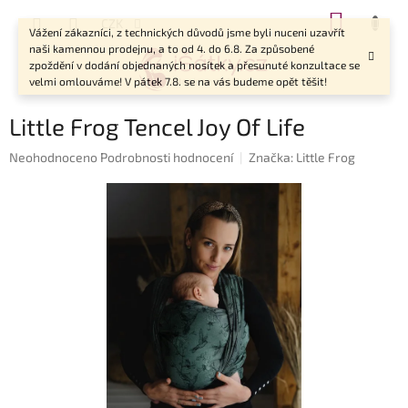
Přejít
NÁKUP
CZK
na
Vážení zákazníci, z technických důvodů jsme byli nuceni uzavřít
KOŠÍK
obsah
naši kamennou prodejnu, a to od 4. do 6.8. Za způsobené
zpoždění v dodání objednaných nosítek a přesunuté konzultace se
velmi omlouváme! V pátek 7.8. se na vás budeme opět těšit!
Little Frog Tencel Joy Of Life
Průměrné
Neohodnoceno
Podrobnosti hodnocení
Značka:
Little Frog
hodnocení
produktu
je
0,0
z
5
hvězdiček.