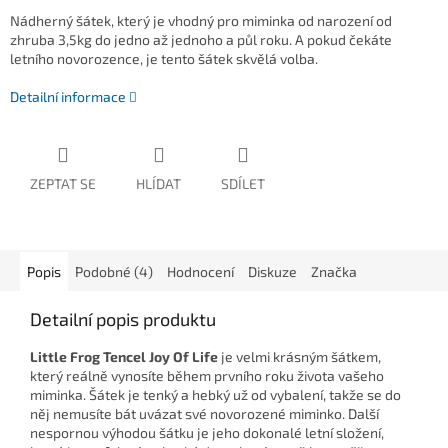
Nádherný šátek, který je vhodný pro miminka od narození od
zhruba 3,5kg do jedno až jednoho a půl roku. A pokud čekáte
letního novorozence, je tento šátek skvělá volba.
Detailní informace
ZEPTAT SE
HLÍDAT
SDÍLET
Popis
Podobné (4)
Hodnocení
Diskuze
Značka
Detailní popis produktu
Little Frog Tencel Joy Of Life
je velmi krásným šátkem,
který reálně vynosíte během prvního roku života vašeho
miminka. Šátek je tenký a hebký už od vybalení, takže se do
něj nemusíte bát uvázat své novorozené miminko. Další
nespornou výhodou šátku je jeho dokonalé letní složení,