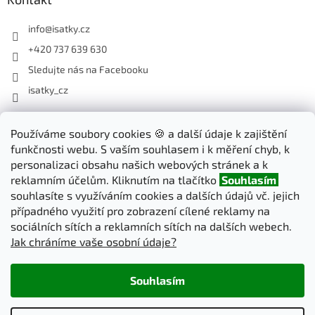
info
@
isatky.cz
+420 737 639 630
Sledujte nás na Facebooku
isatky_cz
Odebírat newsletter
Používáme soubory cookies 🍪 a další údaje k zajištění
funkčnosti webu. S vaším souhlasem i k měření chyb, k
Vložte svůj e-mail a my vám budeme zasílat informace o nových
personalizaci obsahu našich webových stránek a k
produktech na našem e-shopu.
reklamním účelům. Kliknutím na tlačítko
Souhlasím
souhlasíte s využíváním cookies a dalších údajů vč. jejich
E-mail
případného využití pro zobrazení cílené reklamy na
sociálních sítích a reklamních sítích na dalších webech.
Jak chráníme vaše osobní údaje?
PŘIHLÁSIT SE
Souhlasím
Vytvořil Shoptet