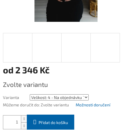
od
2 346 Kč
Měrná
Zvolte variantu
cena:
Varianta
Můžeme doručit do:
Zvolte variantu
Možnosti doručení
Přidat do košíku