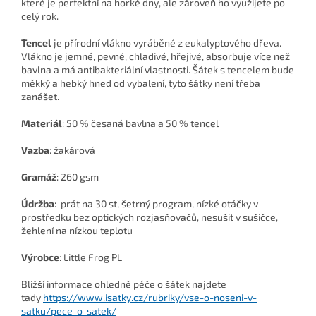
které je perfektní na horké dny, ale zároveň ho využijete po
celý rok.
Tencel
je přírodní vlákno vyráběné z eukalyptového dřeva.
Vlákno je jemné, pevné, chladivé, hřejivé, absorbuje více než
bavlna a má antibakteriální vlastnosti. Šátek s tencelem bude
měkký a hebký hned od vybalení, tyto šátky není třeba
zanášet.
Materiál
: 50 % česaná bavlna a 50 % tencel
Vazba
: žakárová
Gramáž
: 260 gsm
Údržba
:
prát na 30 st, šetrný program, nízké otáčky v
prostředku bez optických rozjasňovačů, nesušit v sušičce,
žehlení na nízkou teplotu
Výrobce
: Little Frog PL
Bližší informace ohledně péče o šátek najdete
tady
https://www.isatky.cz/rubriky/vse-o-noseni-v-
satku/pece-o-satek/