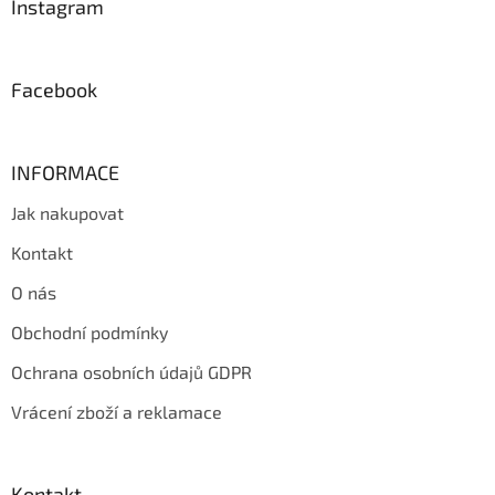
a
Instagram
t
í
Facebook
INFORMACE
Jak nakupovat
Kontakt
O nás
Obchodní podmínky
Ochrana osobních údajů GDPR
Vrácení zboží a reklamace
Kontakt