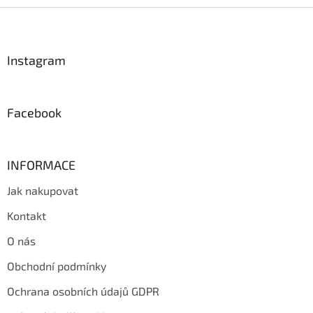
Z
á
p
a
Instagram
t
í
Facebook
INFORMACE
Jak nakupovat
Kontakt
O nás
Obchodní podmínky
Ochrana osobních údajů GDPR