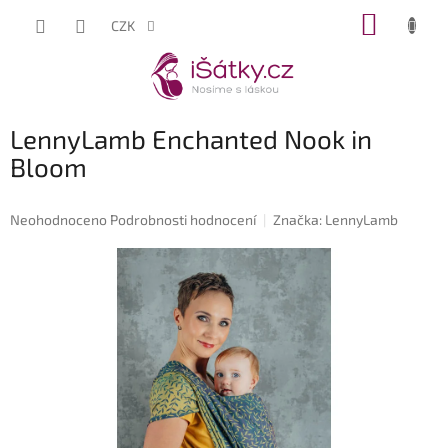
Přejít
NÁKUP
CZK
na
KOŠÍK
obsah
LennyLamb Enchanted Nook in
Bloom
Průměrné
Neohodnoceno
Podrobnosti hodnocení
Značka:
LennyLamb
hodnocení
produktu
je
0,0
z
5
hvězdiček.