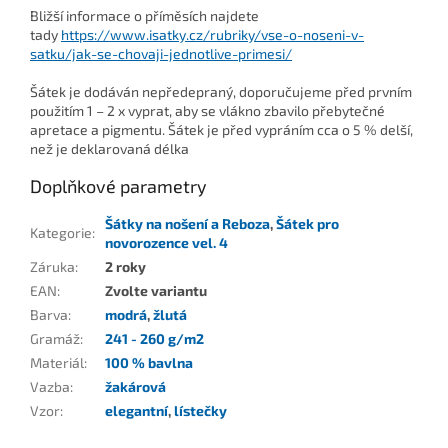
Bližší informace o příměsích najdete
tady
https://www.isatky.cz/rubriky/vse-o-noseni-v-
satku/jak-se-chovaji-jednotlive-primesi/
Šátek je dodáván nepředepraný, doporučujeme před prvním
použitím 1 – 2 x vyprat, aby se vlákno zbavilo přebytečné
apretace a pigmentu. Šátek je před vypráním cca o 5 % delší,
než je deklarovaná délka
Doplňkové parametry
Šátky na nošení a Reboza
,
Šátek pro
Kategorie
:
novorozence vel. 4
Záruka
:
2 roky
EAN
:
Zvolte variantu
Barva
:
modrá
,
žlutá
Gramáž
:
241 - 260 g/m2
Materiál
:
100 % bavlna
Vazba
:
žakárová
Vzor
:
elegantní
,
lístečky