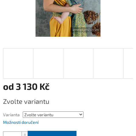
od
3 130 Kč
Měrná
Zvolte variantu
cena:
Varianta
Možnosti doručení