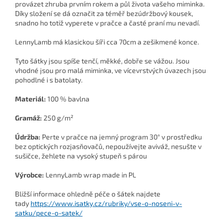
provázet zhruba prvním rokem a půl života vašeho miminka.
Díky složení se dá označit za téměř bezúdržbový kousek,
snadno ho totiž vyperete v pračce a časté praní mu nevadí.
LennyLamb má klasickou šíři cca 70cm a zešikmené konce.
Tyto šátky jsou spíše tenčí, měkké, dobře se vážou. Jsou
vhodné jsou pro malá miminka, ve vícevrstvých úvazech jsou
pohodlné i s batolaty.
Materiál:
100 % bavlna
Gramáž:
250 g/m²
Údržba:
Perte v pračce na jemný program 30° v prostředku
bez optických rozjasňovačů, nepoužívejte aviváž, nesušte v
sušičce, žehlete na vysoký stupeň s párou
Výrobce:
LennyLamb wrap made in PL
Bližší informace ohledně péče o šátek najdete
tady
https://www.isatky.cz/rubriky/vse-o-noseni-v-
satku/pece-o-satek/