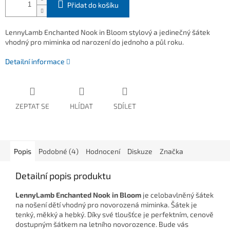
Přidat do košíku
LennyLamb Enchanted Nook in Bloom stylový a jedinečný šátek
vhodný pro miminka od narození do jednoho a půl roku.
Detailní informace
ZEPTAT SE
HLÍDAT
SDÍLET
Popis
Podobné (4)
Hodnocení
Diskuze
Značka
Detailní popis produktu
LennyLamb Enchanted Nook in Bloom
je celobavlněný šátek
na nošení dětí vhodný pro novorozená miminka. Šátek je
tenký, měkký a hebký. Díky své tloušťce je perfektním, cenově
dostupným šátkem na letního novorozence. Bude vás