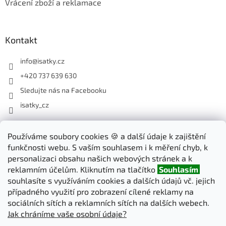
Vrácení zboží a reklamace
Kontakt
info
@
isatky.cz
+420 737 639 630
Sledujte nás na Facebooku
isatky_cz
Odebírat newsletter
Používáme soubory cookies 🍪 a další údaje k zajištění
funkčnosti webu. S vaším souhlasem i k měření chyb, k
Vložte svůj e-mail a my vám budeme zasílat informace o nových
personalizaci obsahu našich webových stránek a k
produktech na našem e-shopu.
reklamním účelům. Kliknutím na tlačítko
Souhlasím
souhlasíte s využíváním cookies a dalších údajů vč. jejich
E-mail
případného využití pro zobrazení cílené reklamy na
sociálních sítích a reklamních sítích na dalších webech.
Jak chráníme vaše osobní údaje?
PŘIHLÁSIT SE