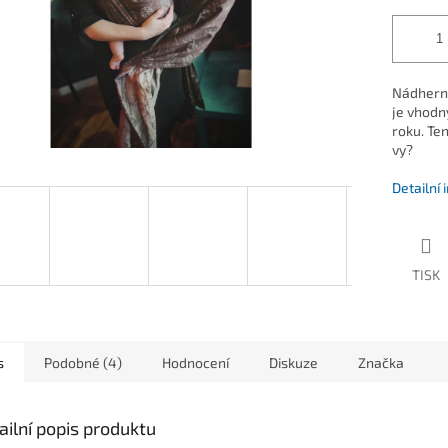
Nádherný
je
vhodný
roku. Ten
vy?
Detailní
TISK
s
Podobné (4)
Hodnocení
Diskuze
Značka
ailní popis produktu