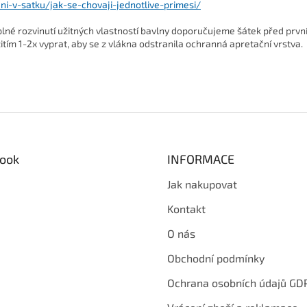
ni-v-satku/jak-se-chovaji-jednotlive-primesi/
plné rozvinutí užitných vlastností bavlny doporučujeme šátek před prv
itím 1-2x vyprat, aby se z vlákna odstranila ochranná apretační vrstva.
ook
INFORMACE
Jak nakupovat
Kontakt
O nás
Obchodní podmínky
Ochrana osobních údajů GD