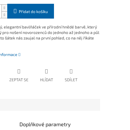
Přidat do košíku
, elegantní bavlňáček ve přírodní hnědé barvě, který
 pro nošení novorozenců do jednoho až jednoho a půl
to šátek nás zaujal na první pohled, co na něj říkáte
 informace
ZEPTAT SE
HLÍDAT
SDÍLET
Doplňkové parametry