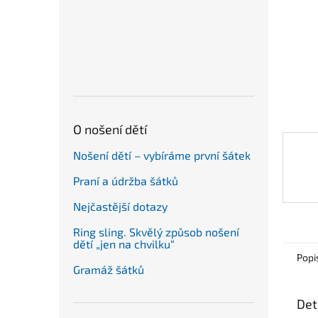
n
e
l
O nošení dětí
Nošení dětí – vybíráme první šátek
Praní a údržba šátků
Nejčastější dotazy
Ring sling. Skvělý způsob nošení
dětí „jen na chvilku“
Popi
Gramáž šátků
Det