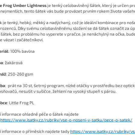
le Frog Umber Lightness
je tenký celobavlněný šátek, který je určen pr
 nejmenších, tento šátek vás bude provázet prvním rokem života vaše
k je tenký, hebký, měkký a nadýchaný, což je ideální kombinace pro noš
rozenců. Díky svému celobavlněnému složení se dá šátek označit za úp
 šátek, bez problému ho vyperete v pračce, je nenáchylný na očka, bude
e vázat i začátečníkovi.
riál
: 100% bavlna
ba
: žakárová
máž
: 250-260 gsm
žba
: prát na 30 st, šetrný program, nízké otáčky v prostředku bez optic
asňovačů, nesušit v sušičce, žehlení na vysoký stupeň s párou.
obce
: Little Frog PL
ší informace ohledně péče o šátek najdete
https://www.isatky.cz/rubriky/vse-o-noseni-v-satku/pece-o-satek/
ší informace o příměsích najdete tady
https://www.isatky.cz/rubriky/v