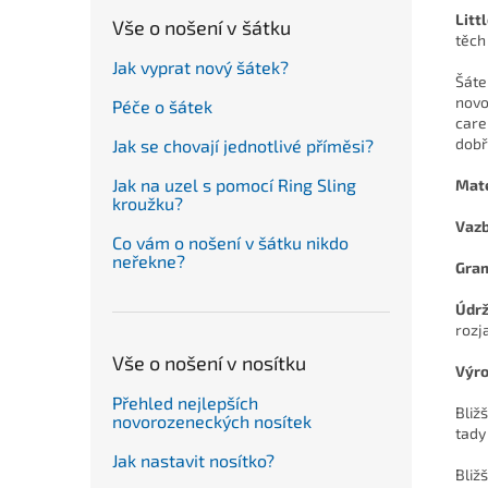
Litt
Vše o nošení v šátku
těch
Jak vyprat nový šátek?
Šáte
novo
Péče o šátek
care
dobř
Jak se chovají jednotlivé příměsi?
Jak na uzel s pomocí Ring Sling
Mate
kroužku?
Vaz
Co vám o nošení v šátku nikdo
neřekne?
Gra
Údr
rozj
Vše o nošení v nosítku
Výr
Přehled nejlepších
Bliž
novorozeneckých nosítek
tady
Jak nastavit nosítko?
Bliž