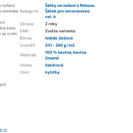
o nošení
Šátky na nošení a Reboza
,
ho miminka.
Kategorie
:
Šátek pro novorozence
vel. 4
ení
Záruka
:
2 roky
lný easy
EAN
:
Zvolte variantu
 se s ním
Barva
:
hnědá
,
béžová
Gramáž
:
241 - 260 g/m2
100 % bavlna
,
bavlna
Materiál
:
česaná
Vazba
:
žakárová
Vzor
:
kytičky
kých
se-o-