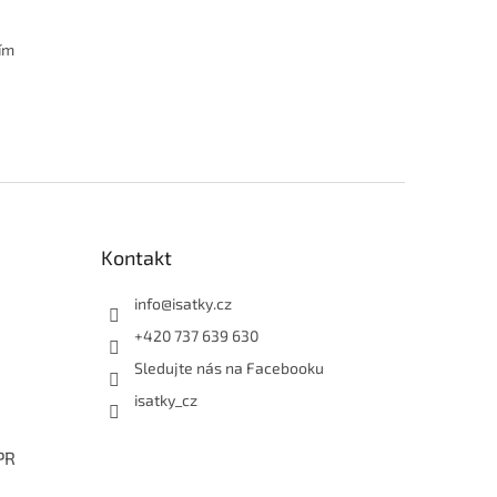
ním
Kontakt
info
@
isatky.cz
+420 737 639 630
Sledujte nás na Facebooku
isatky_cz
PR