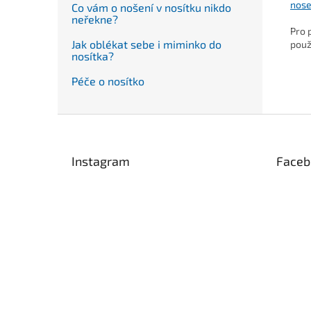
nose
Co vám o nošení v nosítku nikdo
neřekne?
Pro 
Jak oblékat sebe i miminko do
použ
nosítka?
Péče o nosítko
Z
á
p
Instagram
Faceb
a
t
í