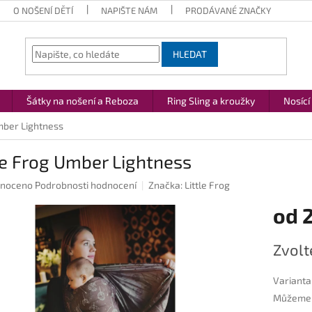
O NOŠENÍ DĚTÍ
NAPIŠTE NÁM
PRODÁVANÉ ZNAČKY
HLEDAT
Šátky na nošení a Reboza
Ring Sling a kroužky
Nosící
Umber Lightness
le Frog Umber Lightness
né
noceno
Podrobnosti hodnocení
Značka:
Little Frog
ení
od
2
u
Měrná
Zvolt
cena:
ek.
Varianta
Můžeme d