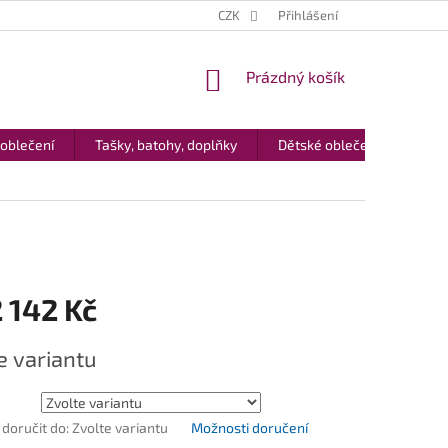
CZK
Přihlášení
NÁKUPNÍ
Prázdný košík
KOŠÍK
 oblečení
Tašky, batohy, doplňky
Dětské oblečení
Dár
 142 Kč
e variantu
oručit do:
Zvolte variantu
Možnosti doručení